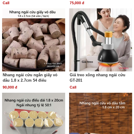
Call
75,000 đ
Nhang ngải cứu ngắn giấy vỏ
Giá treo xông nhang ngải cứu
dâu 1.8 x 2.7cm 54 điếu
GT-201
90,000 đ
Call