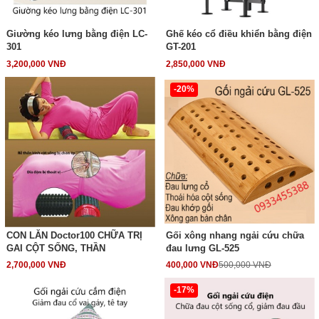
Giường kéo lưng bằng điện LC-
Ghế kéo cổ điều khiển bằng điện
301
GT-201
3,200,000 VNĐ
2,850,000 VNĐ
-20%
CON LĂN Doctor100 CHỮA TRỊ
Gối xông nhang ngải cứu chữa
GAI CỘT SỐNG, THẦN
đau lưng GL-525
2,700,000 VNĐ
400,000 VNĐ
500,000 VNĐ
-17%