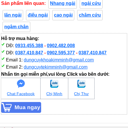
Sản phẩm liên quan:
Nhang ngải
ngải cứu
lăn ngải
điếu ngải
cao ngải
châm cứu
ngâm chân
Hỗ trợ mua hàng:
DĐ:
0933.455.388
-
0902.482.008
DĐ:
0387.410.847
-
0902.595.377
-
0387.410.847
Email 1:
dungcuykhoakimminh@gmail.com
Email 2:
dungcuytekimminh@gmail.com
Nhắn tin gọi miễn phí,vui lòng Click vào bên dưới:
Chat Facebook
Chị Minh
Chị Thư