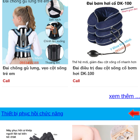
Đai chống gù lưng, vẹo cột sống
Đai điều trị đau cột sống cổ bơm
trẻ em
hơi DK-100
Call
Call
xem thêm ...
Thiết bị phục hồi chức năng