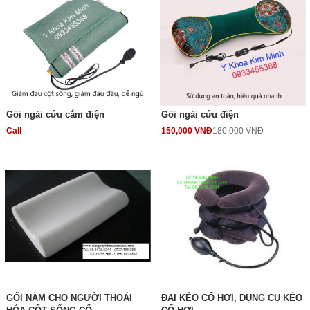
Gối ngải cứu cắm điện
Gối ngải cứu điện
Call
150,000 VNĐ
180,000 VNĐ
GỐI NẰM CHO NGƯỜI THOÁI
ĐAI KÉO CỔ HƠI, DỤNG CỤ KÉO