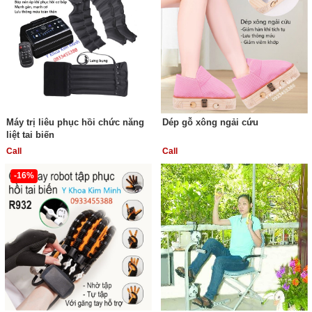
Máy trị liêu phục hồi chức năng
Dép gỗ xông ngải cứu
liệt tai biến
Call
Call
-16%