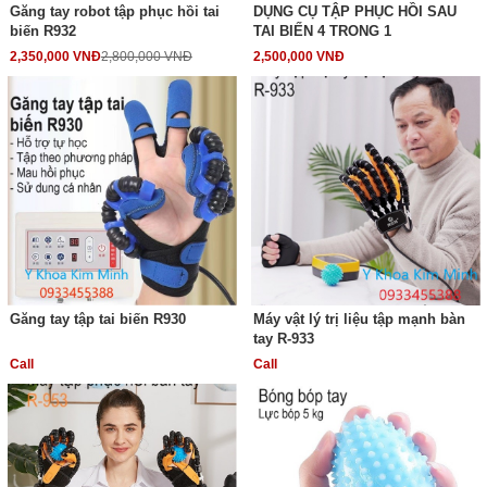
Găng tay robot tập phục hồi tai
DỤNG CỤ TẬP PHỤC HỒI SAU
biến R932
TAI BIẾN 4 TRONG 1
2,350,000 VNĐ
2,800,000 VNĐ
2,500,000 VNĐ
Găng tay tập tai biến R930
Máy vật lý trị liệu tập mạnh bàn
tay R-933
Call
Call