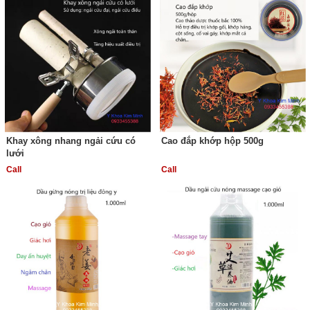
Khay xông nhang ngải cứu có
Cao đắp khớp hộp 500g
lưới
Call
Call