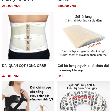
HÓA CỘT SỐNG CỔ
CỔ HƠI
250,000 VNĐ
350,000 VNĐ
ĐAI QUẤN CỘT SỐNG ORBE
Gối lót lưng người bị tê chân đùi
và mông khi ngủ
420,000 VNĐ
Call