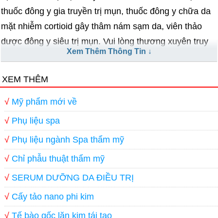
thuốc đông y gia truyền trị mụn, thuốc đông y chữa da
mặt nhiễm cortioid gây thâm nám sạm da, viên thảo
dược đông y siêu trị mụn. Vui lòng thương xuyên truy
Xem Thêm Thông Tin ↓
cập website Kim Minh để tìm hiểu thêm nhiều sản
phẩm dưỡng da điều trị mụn nám hàng ngày
XEM THÊM
=======================
√
Mỹ phẩm mới về
√
Phụ liệu spa
√
Phụ liệu ngành Spa thẩm mỹ
√
Chỉ phẫu thuật thẩm mỹ
√
SERUM DƯỠNG DA ĐIỀU TRỊ
√
Cấy tảo nano phi kim
√
Tế bào gốc lăn kim tái tạo