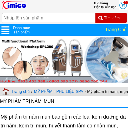
0
Giỏ hàng
Hiện tại của bạn...
Danh mục
Trang Chủ
sản phẩm
Trang chủ
›
MỸ PHẨM - PHỤ LIỆU SPA
› Mỹ phẩm trị nám, mụn
MỸ PHẨM TRỊ NÁM, MỤN
Mỹ phẩm trị nám mụn bao gồm các loại kem dưỡng da
trị nám, kem trị mụn, huyết thanh làm co nhân mụn,