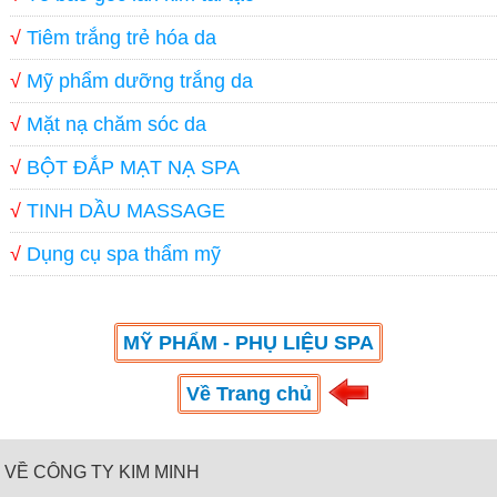
√
Tiêm trắng trẻ hóa da
√
Mỹ phẩm dưỡng trắng da
√
Mặt nạ chăm sóc da
√
BỘT ĐẮP MẠT NẠ SPA
√
TINH DẦU MASSAGE
√
Dụng cụ spa thẩm mỹ
MỸ PHẨM - PHỤ LIỆU SPA
Về Trang chủ
VỀ CÔNG TY KIM MINH