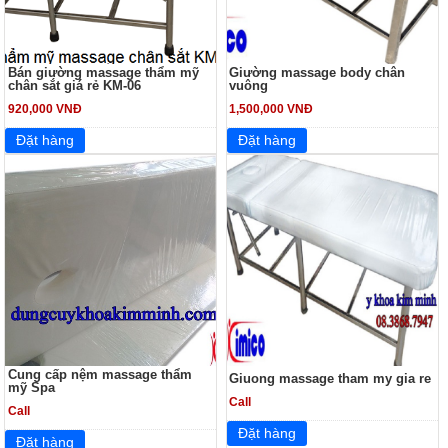
Bán giường massage thẩm mỹ
Giường massage body chân
chân sắt giá rẻ KM-06
vuông
920,000 VNĐ
1,500,000 VNĐ
Cung cấp nệm massage thẩm
Giuong massage tham my gia re
mỹ Spa
Call
Call