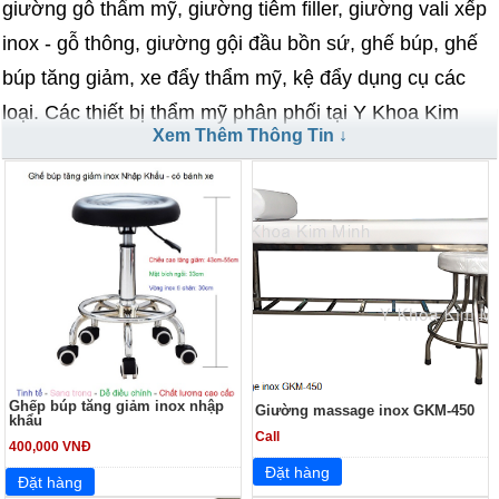
giường gỗ thẩm mỹ, giường tiêm filler, giường vali xếp
inox - gỗ thông, giường gội đầu bồn sứ, ghế búp, ghế
búp tăng giảm, xe đẩy thẩm mỹ, kệ đẩy dụng cụ các
loại. Các thiết bị thẩm mỹ phân phối tại Y Khoa Kim
Xem Thêm Thông Tin ↓
Minh được sản xuất, nhập khẩu, phân phối bán sỉ lẻ tại
Tp.HCM, vui lòng truy cập website hàng ngày để biết
thêm nhiều sản phẩm mới được update thường
xuyên..
===========================
Ghếp búp tăng giảm inox nhập
Giường massage inox GKM-450
khẩu
Call
400,000 VNĐ