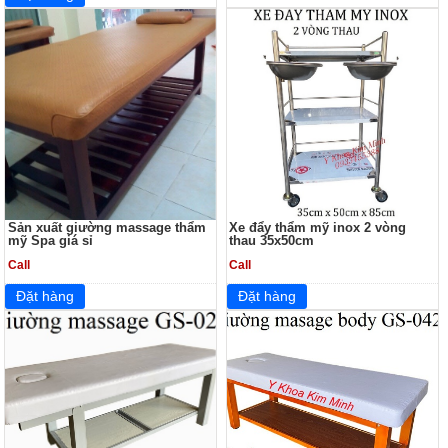
Sản xuất giường massage thẩm
Xe đẩy thẩm mỹ inox 2 vòng
mỹ Spa giá sỉ
thau 35x50cm
Call
Call