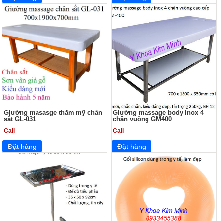
Giường masasge thẩm mỹ chân
Giường massage body inox 4
sắt GL-031
chân vuông GM400
Call
Call