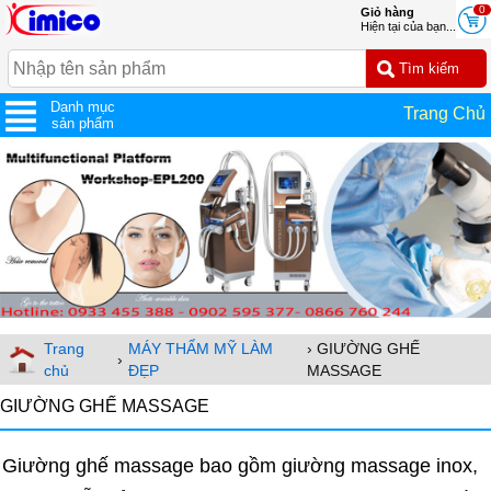
0
Giỏ hàng
Hiện tại của bạn...
Danh mục
Trang Chủ
sản phẩm
Trang
MÁY THẨM MỸ LÀM
› GIƯỜNG GHẾ
›
chủ
ĐẸP
MASSAGE
GIƯỜNG GHẾ MASSAGE
Giường ghế massage bao gồm giường massage inox,