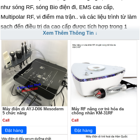
như sóng RF, sóng Bio điện đi, EMS cao cấp,
Multipolar RF, vi điểm ma trận.. và các liệu trình từ làm
sạch đến điều trị da cao cấp được tích hợp trong 1
Xem Thêm Thông Tin ↓
máy thẩm mỹ. Sử dụng máy nâng cơ giúp điều trị da
thô ráp, lỗ chân lông to, vết nhăn, mảng sắc tố nám
sạm,..kết hợp với các loại mỹ phẩm hút độc tố, trị mụn,
tế bào gốc đỏ, EGF, Collagen, HA, phương pháp PRP
sẽ giúp điều trị nhanh mà những máy chăm sóc da đa
năng thông thường không thể giúp ích được..
=============================
Máy điện di AYJ-D06 Mesoderm
Máy RF nâng cơ trẻ hóa da
5 chức năng
chống nhăn KM-31RF
Call
Call