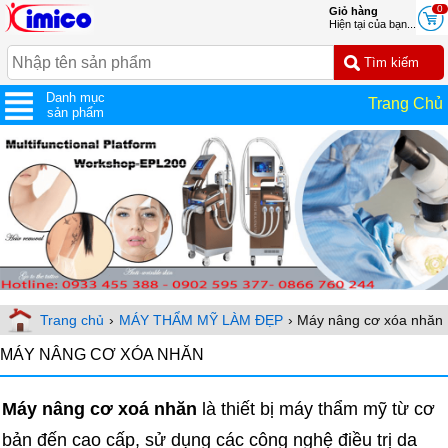
0
Giỏ hàng
Hiện tại của bạn...
Danh mục
Trang Chủ
sản phẩm
Trang chủ
›
MÁY THẨM MỸ LÀM ĐẸP
› Máy nâng cơ xóa nhăn
MÁY NÂNG CƠ XÓA NHĂN
Máy nâng cơ xoá nhăn
là thiết bị máy thẩm mỹ từ cơ
bản đến cao cấp, sử dụng các công nghệ điều trị da