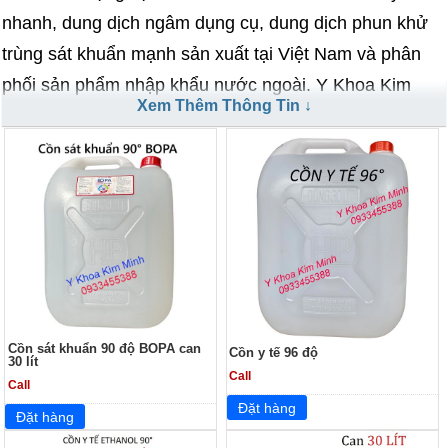
nhanh, dung dịch ngâm dụng cụ, dung dịch phun khử
trùng sát khuẩn mạnh sản xuất tại Việt Nam và phân
phối sản phẩm nhập khẩu nước ngoài. Y Khoa Kim
Xem Thêm Thông Tin ↓
Minh chúng tôi luôn cập nhật dung dịch sát khuẩn y tế
hàng ngày, với giá sỉ, vui lòng gọi ngay số hotline
0933455388 - 0902482008 để biết thông tin chi tiết.
==================================
Cồn sát khuẩn 90 độ BOPA can
Cồn y tế 96 độ
30 lít
Call
Call