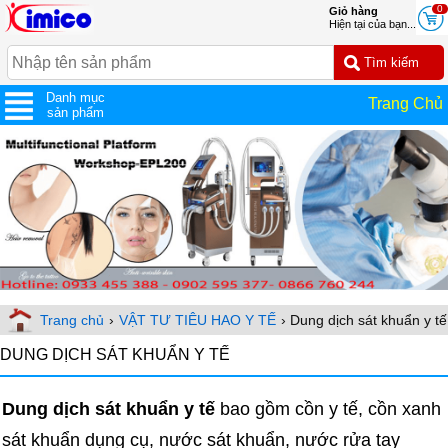
0
Giỏ hàng
Hiện tại của bạn...
Danh mục
Trang Chủ
sản phẩm
Trang chủ
›
VẬT TƯ TIÊU HAO Y TẾ
› Dung dịch sát khuẩn y tế
DUNG DỊCH SÁT KHUẨN Y TẾ
Dung dịch sát khuẩn y tế
bao gồm cồn y tế, cồn xanh
sát khuẩn dụng cụ, nước sát khuẩn, nước rửa tay