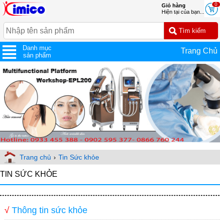
0
Giỏ hàng
Hiện tại của bạn...
Danh mục
Trang Chủ
sản phẩm
Trang chủ
›
Tin Sức khỏe
TIN SỨC KHỎE
√
Thông tin sức khỏe