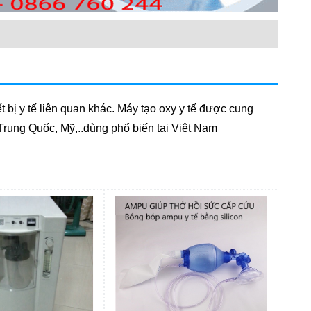
ết bị y tế liên quan khác. Máy tạo oxy y tế được cung
rung Quốc, Mỹ,..dùng phổ biến tại Việt Nam