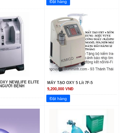
 OXY NEWLIFE ELITE
MÁY TẠO OXY 5 Lít 7F-5
 NGƯỜI BỆNH
9,200,000 VNĐ