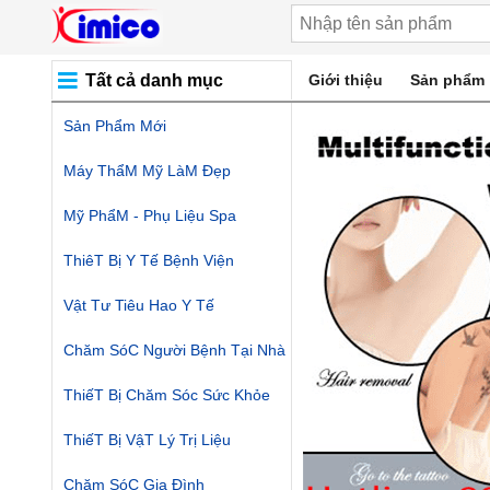
Tất cả danh mục
Giới thiệu
Sản phẩm
Sản Phẩm Mới
Máy ThẩM Mỹ LàM Đẹp
Mỹ PhẩM - Phụ Liệu Spa
ThiêT Bị Y Tế Bệnh Viện
Vật Tư Tiêu Hao Y Tế
Chăm SóC Người Bệnh Tại Nhà
ThiếT Bị Chăm Sóc Sức Khỏe
ThiếT Bị VậT Lý Trị Liệu
Chăm SóC Gia Đình