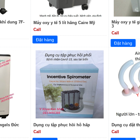
 khí dung 7F-
Máy oxy y tế g
Máy oxy y tế 5 lít hãng Caire Mỹ
3
Call
Call
Owgels Đức
Dụng cụ tập phục hồi hô hấp
Dụng cụ đặt t
Call
Call