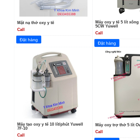
Máy oxy y tế 5 lít xông
Mặt nạ thở oxy y tế
5CW Yuwell
Call
Call
Máy tạo oxy y tế 10 lít/phút Yuwell
Máy oxy trợ thở 5 lít 
7F-10
Call
Call