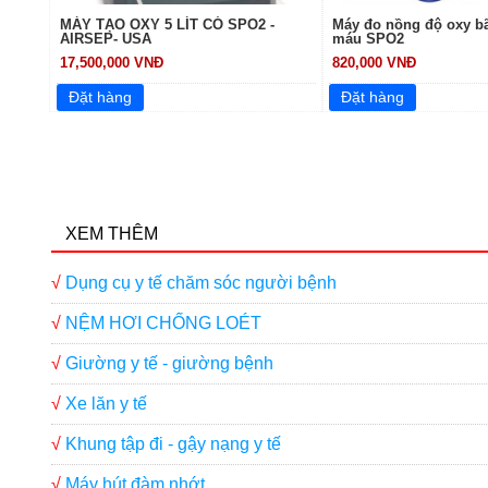
MÁY TẠO OXY 5 LÍT CÓ SPO2 -
Máy đo nồng độ oxy bã
AIRSEP- USA
máu SPO2
17,500,000 VNĐ
820,000 VNĐ
XEM THÊM
√
Dụng cụ y tế chăm sóc người bệnh
√
NỆM HƠI CHỐNG LOÉT
√
Giường y tế - giường bệnh
√
Xe lăn y tế
√
Khung tập đi - gậy nạng y tế
√
Máy hút đàm nhớt