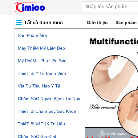
Tất cả danh mục
Giới thiệu
Sản phẩm
Sản Phẩm Mới
Máy ThẩM Mỹ LàM Đẹp
Mỹ PhẩM - Phụ Liệu Spa
ThiêT Bị Y Tế Bệnh Viện
Vật Tư Tiêu Hao Y Tế
Chăm SóC Người Bệnh Tại Nhà
ThiếT Bị Chăm Sóc Sức Khỏe
ThiếT Bị VậT Lý Trị Liệu
Chăm SóC Gia Đình