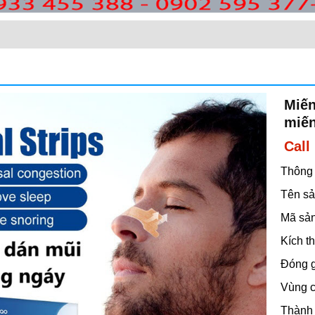
Miến
miế
Call
Thông 
Tên sả
Mã sản
Kích th
Đóng g
Vùng c
Thành 