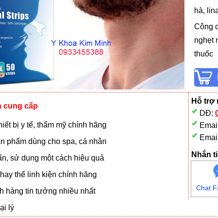
hà, lin
Công d
nghẹt 
thuốc
Hỗ trợ
à cung cấp
DĐ:
iết bị y tế, thẩm mỹ chính hãng
Emai
Emai
n phẩm dùng cho spa, cá nhân
Nhắn ti
vấn, sử dụng một cách hiệu quả
hay thế linh kiện chính hãng
Chat F
 hàng tin tưởng nhiều nhất
i lý