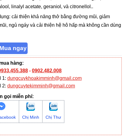
alool, linalyl acetate, geraniol, và citronellol..
ụng: cải thiện khả năng thở bằng đường mũi, giảm
mũi, ngủ ngáy và cải thiện hệ hô hấp mà không cần dùng
 mua hàng:
0933.455.388
-
0902.482.008
l 1:
dungcuykhoakimminh@gmail.com
l 2:
dungcuytekimminh@gmail.com
n gọi miễn phí:
acebook
Chị Minh
Chị Thư