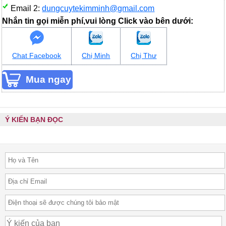
Email 2:
dungcuytekimminh@gmail.com
Nhắn tin gọi miễn phí,vui lòng Click vào bên dưới:
Chat Facebook
Chị Minh
Chị Thư
Ý KIẾN BẠN ĐỌC