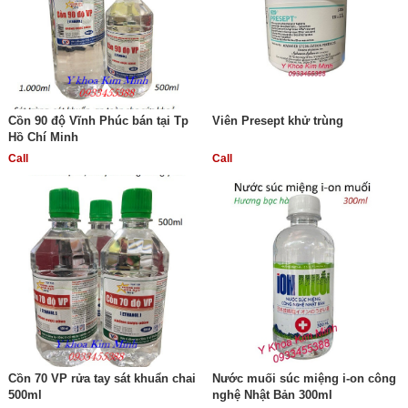
Cồn 90 độ Vĩnh Phúc bán tại Tp
Viên Presept khử trùng
Hồ Chí Minh
Call
Call
Cồn 70 VP rửa tay sát khuẩn chai
Nước muối súc miệng i-on công
500ml
nghệ Nhật Bản 300ml