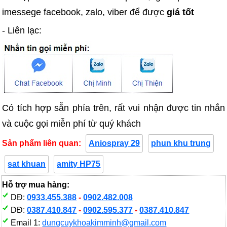
imessege facebook, zalo, viber để được
giá tốt
- Liên lạc:
Có tích hợp sẵn phía trên, rất vui nhận được tin nhắn
và cuộc gọi miễn phí từ quý khách
Sản phẩm liên quan:
Aniospray 29
phun khu trung
sat khuan
amity HP75
Hỗ trợ mua hàng:
DĐ:
0933.455.388
-
0902.482.008
DĐ:
0387.410.847
-
0902.595.377
-
0387.410.847
Email 1:
dungcuykhoakimminh@gmail.com