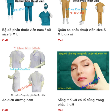
Bộ đồ phẫu thuật viên nam / nữ
Quần áo phẫu thuật viên size S
size S M L
M L giá sỉ
Call
Call
Áo điều dưỡng nam
Săng mổ vải có lổ dùng trong
phẫu thuật
Call
Call