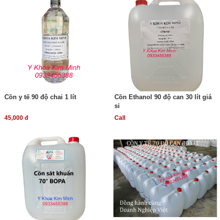
Cồn y tế 90 độ chai 1 lít
Cồn Ethanol 90 độ can 30 lít giá
sỉ
45,000 đ
Call