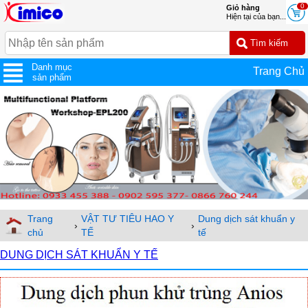
0
Giỏ hàng
Hiện tại của bạn...
Danh mục
Trang Chủ
sản phẩm
Trang
VẬT TƯ TIÊU HAO Y
Dung dịch sát khuẩn y
›
›
chủ
TẾ
tế
DUNG DỊCH SÁT KHUẨN Y TẾ