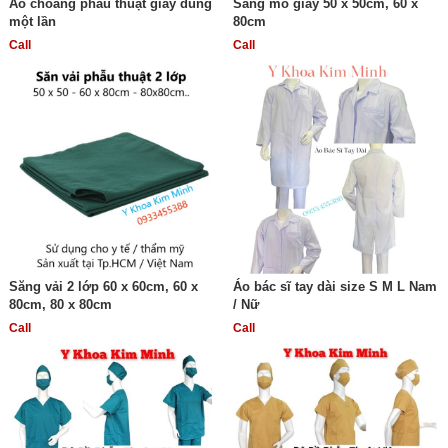
Áo choàng phẫu thuật giấy dùng
Săng mổ giấy 50 x 50cm, 60 x
một lần
80cm
Call
Call
Săng vải 2 lớp 60 x 60cm, 60 x
Áo bác sĩ tay dài size S M L Nam
80cm, 80 x 80cm
/ Nữ
Call
Call