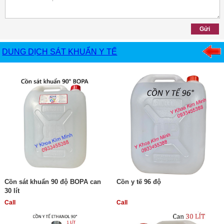
DUNG DỊCH SÁT KHUẨN Y TẾ
Cồn sát khuẩn 90 độ BOPA can
Cồn y tế 96 độ
30 lít
Call
Call