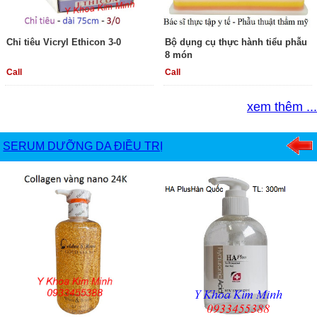
Chỉ tiêu Vicryl Ethicon 3-0
Bộ dụng cụ thực hành tiểu phẫu
8 món
Call
Call
xem thêm ...
SERUM DƯỠNG DA ĐIỀU TRỊ