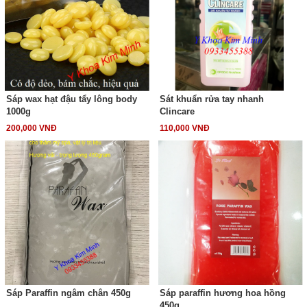
Sáp wax hạt đậu tẩy lông body
Sát khuẩn rửa tay nhanh
1000g
Clincare
200,000 VNĐ
110,000 VNĐ
Sáp Paraffin ngâm chân 450g
Sáp paraffin hương hoa hồng
450g