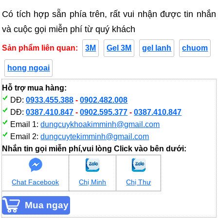
Có tích hợp sẵn phía trên, rất vui nhận được tin nhắn
và cuộc gọi miễn phí từ quý khách
Sản phẩm liên quan:
3M
Gel 3M
gel lanh
chuom
hong ngoai
Hỗ trợ mua hàng:
DĐ:
0933.455.388
-
0902.482.008
DĐ:
0387.410.847
-
0902.595.377
-
0387.410.847
Email 1:
dungcuykhoakimminh@gmail.com
Email 2:
dungcuytekimminh@gmail.com
Nhắn tin gọi miễn phí,vui lòng Click vào bên dưới:
Chat Facebook
Chị Minh
Chị Thư