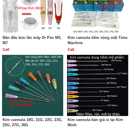
Bán đầu kim lăn máy Dr Pen M5,
Kim cannula tiêm vùng mặt Time
M7
Machine
Call
Call
Kim cannula 18G, 21G, 22G, 23G,
Kim cannula bán giá sỉ tại Kim
25G, 27G, 30G
Minh