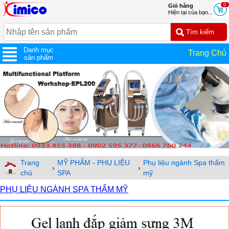
0
Giỏ hàng
Hiện tại của bạn...
Danh mục
Trang Chủ
sản phẩm
Trang
MỸ PHẨM - PHỤ LIỆU
Phụ liệu ngành Spa thẩm
›
›
chủ
SPA
mỹ
PHỤ LIỆU NGÀNH SPA THẨM MỸ