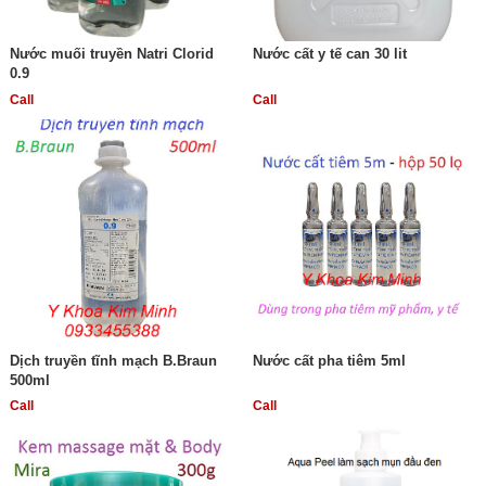
Nước muối truyền Natri Clorid
Nước cất y tế can 30 lit
0.9
Call
Call
Dịch truyền tĩnh mạch B.Braun
Nước cất pha tiêm 5ml
500ml
Call
Call