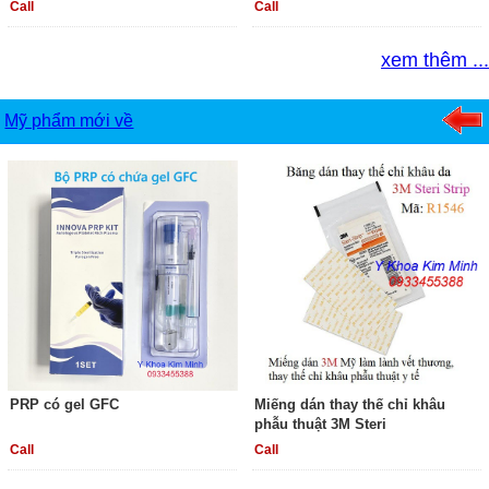
Call
Call
xem thêm ...
Mỹ phẩm mới về
PRP có gel GFC
Miếng dán thay thế chỉ khâu
phẫu thuật 3M Steri
Call
Call