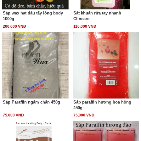
Sáp wax hạt đậu tẩy lông body
Sát khuẩn rửa tay nhanh
1000g
Clincare
200,000 VNĐ
110,000 VNĐ
Sáp Paraffin ngâm chân 450g
Sáp paraffin hương hoa hồng
450g
75,000 VNĐ
75,000 VNĐ