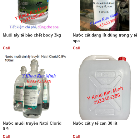
Muối tẩy tế bào chết body 3kg
Nước cất dạng lít dùng trong y tế
spa
Call
Call
Nước muối truyền Natri Clorid
Nước cất y tế can 30 lit
0.9
Call
Call