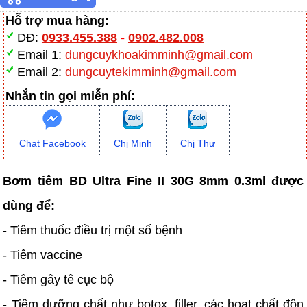
Hỗ trợ mua hàng:
DĐ:
0933.455.388
-
0902.482.008
Email 1:
dungcuykhoakimminh@gmail.com
Email 2:
dungcuytekimminh@gmail.com
Nhắn tin gọi miễn phí:
Chat Facebook
Chị Minh
Chị Thư
Bơm tiêm BD Ultra Fine II 30G 8mm 0.3ml được
dùng để:
- Tiêm thuốc điều trị một số bệnh
- Tiêm vaccine
- Tiêm gây tê cục bộ
- Tiêm dưỡng chất như botox, filler, các hoạt chất độn