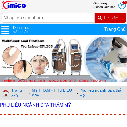
0
Giỏ hàng
Hiện tại của bạn...
Danh mục
Trang Chủ
sản phẩm
Trang
MỸ PHẨM - PHỤ LIỆU
Phụ liệu ngành Spa thẩm
›
›
chủ
SPA
mỹ
PHỤ LIỆU NGÀNH SPA THẨM MỸ