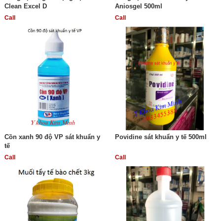
Clean Excel D
Aniosgel 500ml
Call
Call
Cồn xanh 90 độ VP sát khuẩn y
Povidine sát khuẩn y tế 500ml
tế
Call
Call