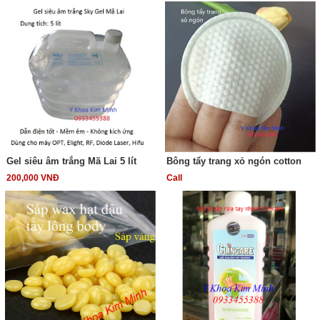
Gel siêu âm trắng Mã Lai 5 lít
Bông tẩy trang xỏ ngón cotton
200,000 VNĐ
Call