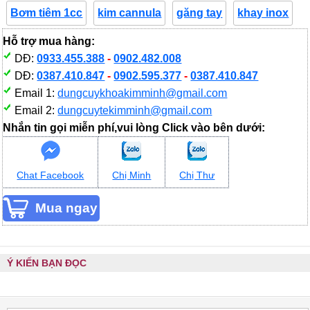
Bơm tiêm 1cc
kim cannula
găng tay
khay inox
Hỗ trợ mua hàng:
DĐ:
0933.455.388
-
0902.482.008
DĐ:
0387.410.847
-
0902.595.377
-
0387.410.847
Email 1:
dungcuykhoakimminh@gmail.com
Email 2:
dungcuytekimminh@gmail.com
Nhắn tin gọi miễn phí,vui lòng Click vào bên dưới:
Chat Facebook
Chị Minh
Chị Thư
Ý KIẾN BẠN ĐỌC