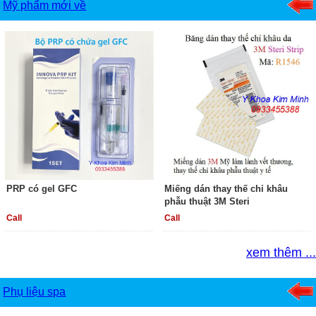
Mỹ phẩm mới về
PRP có gel GFC
Miếng dán thay thế chỉ khâu
phẫu thuật 3M Steri
Call
Call
xem thêm ...
Phụ liệu spa