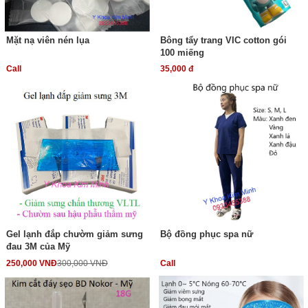
Mặt nạ viên nén lụa
Bông tẩy trang VIC cotton gói
100 miếng
Call
35,000 đ
Gel lạnh đắp chườm giảm sưng
Bộ đồng phục spa nữ
đau 3M của Mỹ
250,000 VNĐ
300,000 VNĐ
Call