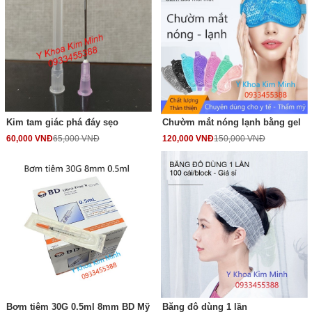
Kim tam giác phá đáy sẹo
Chườm mắt nóng lạnh bằng gel
60,000 VNĐ
65,000 VNĐ
120,000 VNĐ
150,000 VNĐ
Bơm tiêm 30G 0.5ml 8mm BD Mỹ
Băng đô dùng 1 lần