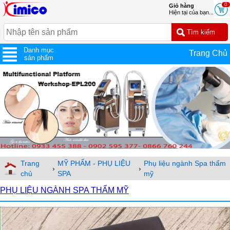
0
Giỏ hàng
Hiện tại của bạn...
Danh mục
Trang Chủ
sản phẩm
Trang
MỸ PHẨM - PHỤ LIỆU
Phụ liệu ngành Spa thẩm
›
›
chủ
SPA
mỹ
PHỤ LIỆU NGÀNH SPA THẨM MỸ