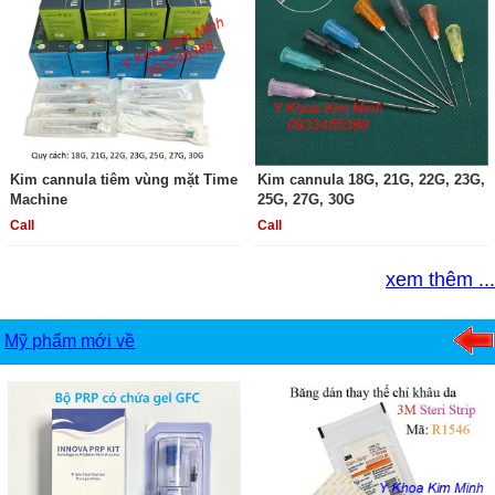
Kim cannula tiêm vùng mặt Time
Kim cannula 18G, 21G, 22G, 23G,
Machine
25G, 27G, 30G
Call
Call
xem thêm ...
Mỹ phẩm mới về