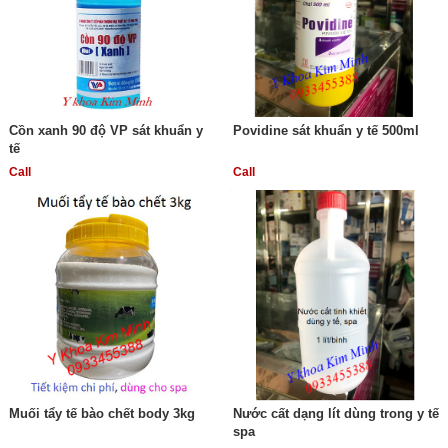
Cồn xanh 90 độ VP sát khuẩn y
Povidine sát khuẩn y tế 500ml
tế
Call
Call
Muối tẩy tế bào chết body 3kg
Nước cất dạng lít dùng trong y tế
spa