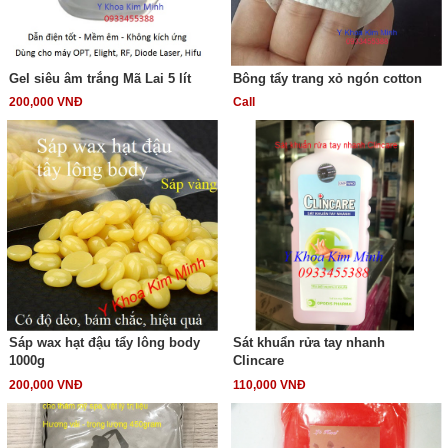
Gel siêu âm trắng Mã Lai 5 lít
Bông tẩy trang xỏ ngón cotton
200,000 VNĐ
Call
Sáp wax hạt đậu tẩy lông body
Sát khuẩn rửa tay nhanh
1000g
Clincare
200,000 VNĐ
110,000 VNĐ