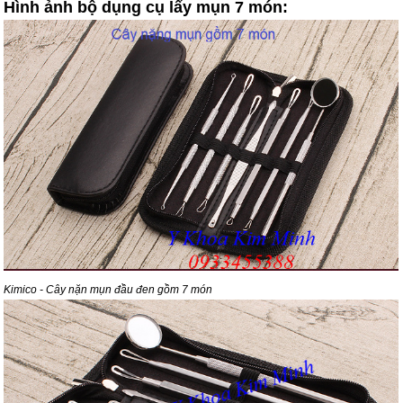
Hình ảnh bộ dụng cụ lấy mụn 7 món:
Kimico - Cây nặn mụn đầu đen gồm 7 món