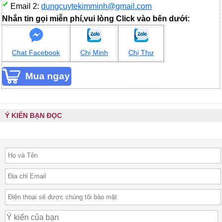
Email 2:
dungcuytekimminh@gmail.com
Nhắn tin gọi miễn phí,vui lòng Click vào bên dưới:
Chat Facebook
Chị Minh
Chị Thư
Ý KIẾN BẠN ĐỌC