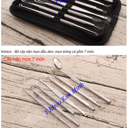
Kimico - Bộ cây nặn mụn đầu đen, mụn trứng cá gồm 7 món