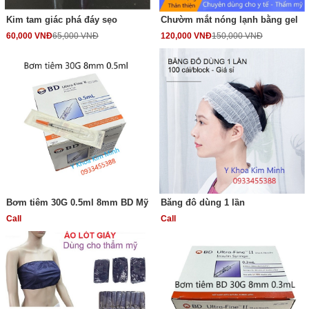
Kim tam giác phá đáy sẹo
Chườm mắt nóng lạnh bằng gel
60,000 VNĐ
65,000 VNĐ
120,000 VNĐ
150,000 VNĐ
Bơm tiêm 30G 0.5ml 8mm BD Mỹ
Băng đô dùng 1 lần
Call
Call