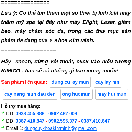
===============
Lưu ý: Có thể tìm thêm một số thiết bị linh kiệt máy
thẩm mỹ spa tại đây như máy Elight, Laser, giảm
béo, máy chăm sóc da, trong các thư mục sản
phẩm đa dạng của Y Khoa Kim Minh.
=================
Hãy khoan, đừng vội thoát, click vào biểu tượng
KIMICO - bạn sẽ có những gì bạn mong muốn!
Sản phẩm liên quan:
dung cu lay mun
cay lay mn
cay nang mun dau den
ong hut mun
may hut mun
Hỗ trợ mua hàng:
DĐ:
0933.455.388
-
0902.482.008
DĐ:
0387.410.847
-
0902.595.377
-
0387.410.847
Email 1:
dungcuykhoakimminh@gmail.com