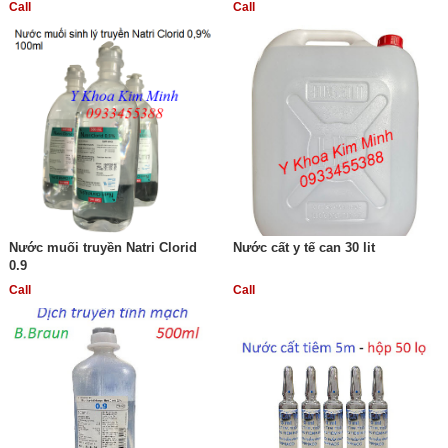
Call
Call
Nước muối truyền Natri Clorid
Nước cất y tế can 30 lit
0.9
Call
Call