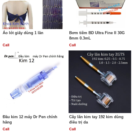
Áo lót giấy dùng 1 lần
Bơm tiêm BD Ultra Fine II 30G
8mm 0.3mL
Call
Call
Đầu kim 12 máy Dr Pen chính
Cây lăn kim tay 192 kim dùng
hãng
điều trị da
Call
Call