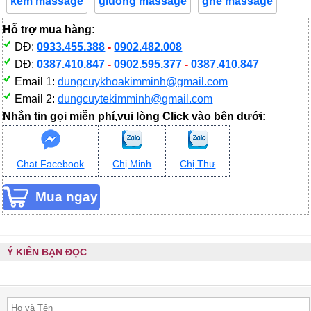
kem massage
giuong massage
ghe massage
Hỗ trợ mua hàng:
DĐ:
0933.455.388
-
0902.482.008
DĐ:
0387.410.847
-
0902.595.377
-
0387.410.847
Email 1:
dungcuykhoakimminh@gmail.com
Email 2:
dungcuytekimminh@gmail.com
Nhắn tin gọi miễn phí,vui lòng Click vào bên dưới:
Chat Facebook
Chị Minh
Chị Thư
Ý KIẾN BẠN ĐỌC