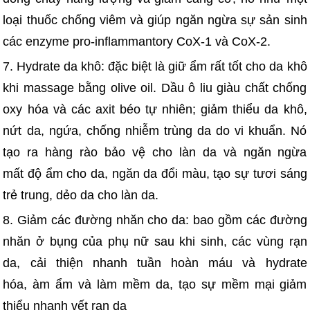
loại thuốc chống viêm và giúp ngăn ngừa sự sản sinh
các enzyme pro-inflammantory CoX-1 và CoX-2.
7. Hydrate da khô: đặc biệt là giữ ẩm rất tốt cho da khô
khi massage bằng olive oil. Dầu ô liu giàu chất chống
oxy hóa và các axit béo tự nhiên; giảm thiểu da khô,
nứt da, ngứa, chống nhiễm trùng da do vi khuẩn. Nó
tạo ra hàng rào bảo vệ cho làn da và ngăn ngừa
mất độ ẩm cho da, ngăn da đổi màu, tạo sự tươi sáng
trẻ trung, dẻo da cho làn da.
8. Giảm các đường nhăn cho da: bao gồm các đường
nhăn ở bụng của phụ nữ sau khi sinh, các vùng rạn
da, cải thiện nhanh tuần hoàn máu và hydrate
hóa, àm ẩm và làm mềm da, tạo sự mềm mại giảm
thiểu nhanh vết rạn da