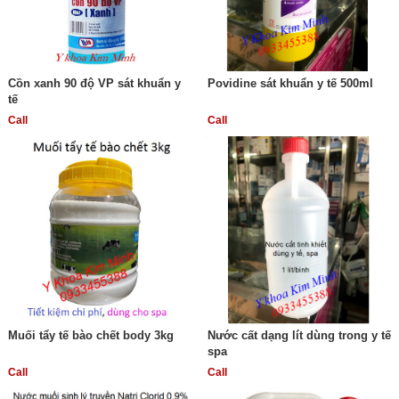
Cồn xanh 90 độ VP sát khuẩn y
Povidine sát khuẩn y tế 500ml
tế
Call
Call
Muối tẩy tế bào chết body 3kg
Nước cất dạng lít dùng trong y tế
spa
Call
Call