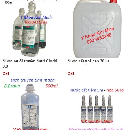
Nước muối truyền Natri Clorid
Nước cất y tế can 30 lit
0.9
Call
Call