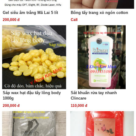
Gel siêu âm trắng Mã Lai 5 lít
Bông tẩy trang xỏ ngón cotton
200,000 đ
Call
Sáp wax hạt đậu tẩy lông body
Sát khuẩn rửa tay nhanh
1000g
Clincare
200,000 đ
110,000 đ