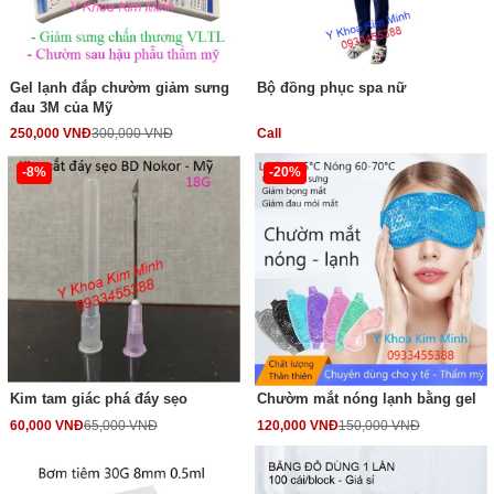
Gel lạnh đắp chườm giảm sưng
Bộ đồng phục spa nữ
đau 3M của Mỹ
250,000 VNĐ
300,000 VNĐ
Call
-8%
-20%
Kim tam giác phá đáy sẹo
Chườm mắt nóng lạnh bằng gel
60,000 VNĐ
65,000 VNĐ
120,000 VNĐ
150,000 VNĐ