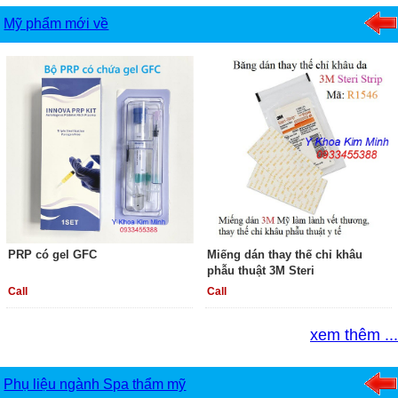
Mỹ phẩm mới về
PRP có gel GFC
Miếng dán thay thế chỉ khâu
phẫu thuật 3M Steri
Call
Call
xem thêm ...
Phụ liệu ngành Spa thẩm mỹ