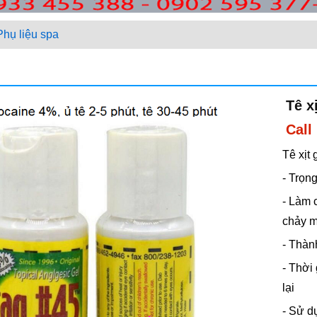
Phụ liệu spa
Tê x
Call
Tê xịt
- Trọn
- Làm 
chảy 
- Thàn
- Thời 
lại
- Sử d