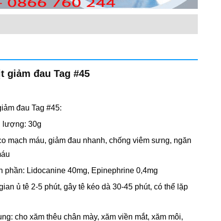
ịt giảm đau Tag #45
 giảm đau Tag #45:
g lượng: 30g
co mạch máu, giảm đau nhanh, chống viêm sưng, ngăn
máu
h phần: Lidocanine 40mg, Epinephrine 0,4mg
gian ủ tê 2-5 phút, gây tê kéo dà 30-45 phút, có thể lặp
ụng: cho xăm thêu chân mày, xăm viền mắt, xăm môi,