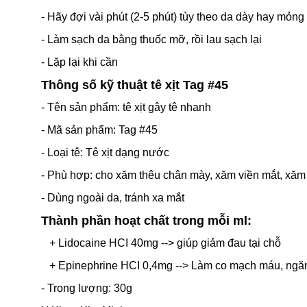
- Hãy đợi vài phút (2-5 phút) tùy theo da dày hay mỏng
- Làm sạch da bằng thuốc mỡ, rồi lau sạch lại
- Lặp lại khi cần
Thông số kỹ thuật tê xịt Tag #45
- Tên sản phẩm: tê xịt gây tê nhanh
- Mã sản phẩm: Tag #45
- Loại tê: Tê xịt dạng nước
- Phù hợp: cho xăm thêu chân mày, xăm viền mắt, xăm mô
- Dùng ngoài da, tránh xa mắt
Thành phần hoạt chất trong mỗi ml:
+ Lidocaine HCI 40mg --> giúp giảm đau tại chỗ
+ Epinephrine HCI 0,4mg --> Làm co mạch máu, ngă
- Trọng lượng: 30g