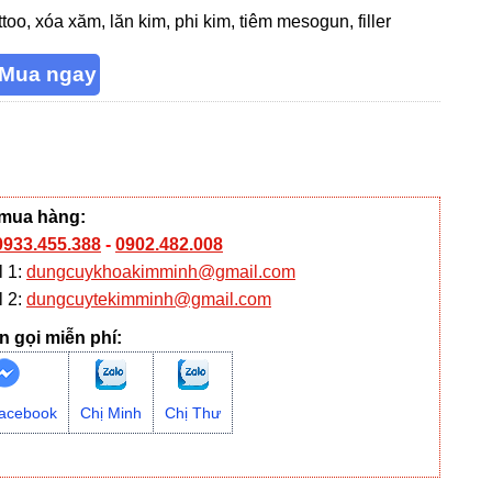
too, xóa xăm, lăn kim, phi kim, tiêm mesogun, filler
 mua hàng:
0933.455.388
-
0902.482.008
l 1:
dungcuykhoakimminh@gmail.com
l 2:
dungcuytekimminh@gmail.com
n gọi miễn phí:
acebook
Chị Minh
Chị Thư