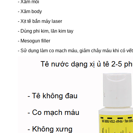
- Xăm môi
- Xăm body
- Xịt tê bắn máy laser
- Dùng phi kim, lăn kim tay
- Mesogun filler
- Sử dụng làm co mạch máu, giảm chảy máu khi có vế