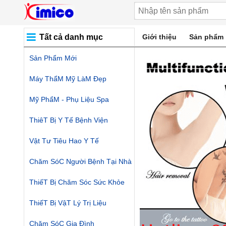
Tất cả danh mục
Giới thiệu
Sản phẩm
Sản Phẩm Mới
Máy ThẩM Mỹ LàM Đẹp
Mỹ PhẩM - Phụ Liệu Spa
ThiêT Bị Y Tế Bệnh Viện
Vật Tư Tiêu Hao Y Tế
Chăm SóC Người Bệnh Tại Nhà
ThiếT Bị Chăm Sóc Sức Khỏe
ThiếT Bị VậT Lý Trị Liệu
Chăm SóC Gia Đình