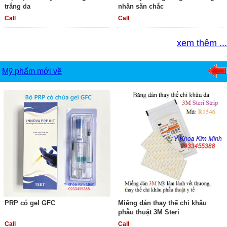
trắng da
nhăn săn chắc
Call
Call
xem thêm ...
Mỹ phẩm mới về
PRP có gel GFC
Miếng dán thay thế chỉ khâu
phẫu thuật 3M Steri
Call
Call