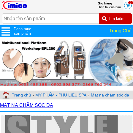
0
Giỏ hàng
Hiện tại của bạn...
Danh mục
Trang Chủ
sản phẩm
Trang chủ
›
MỸ PHẨM - PHỤ LIỆU SPA
›
Mặt nạ chăm sóc da
MẶT NẠ CHĂM SÓC DA