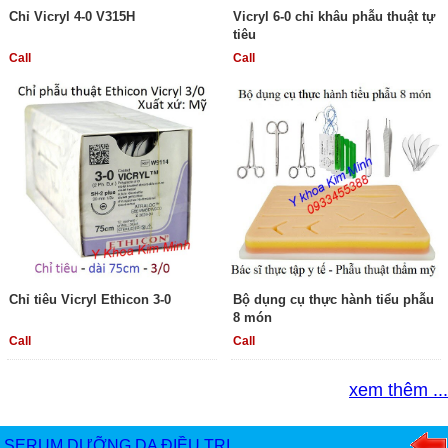
Chỉ Vicryl 4-0 V315H
Vicryl 6-0 chỉ khâu phẫu thuật tự
tiêu
Call
Call
Chỉ tiêu Vicryl Ethicon 3-0
Bộ dụng cụ thực hành tiểu phẫu
8 món
Call
Call
xem thêm ...
SERUM DƯỠNG DA ĐIỀU TRỊ