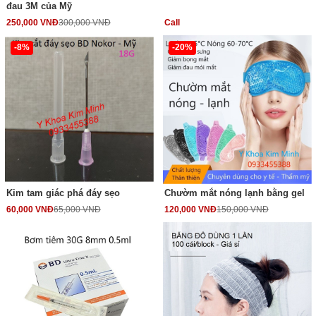
đau 3M của Mỹ
250,000 VNĐ
300,000 VNĐ
Call
-8%
-20%
Kim tam giác phá đáy sẹo
Chườm mắt nóng lạnh bằng gel
60,000 VNĐ
65,000 VNĐ
120,000 VNĐ
150,000 VNĐ