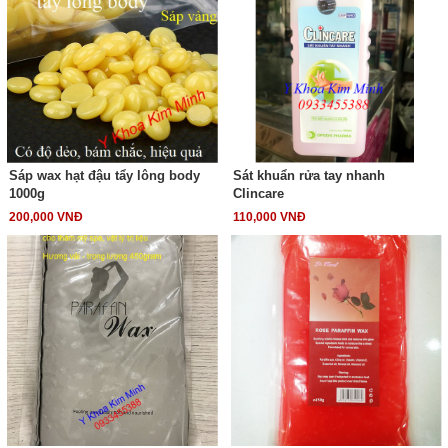
Sáp wax hạt đậu tẩy lông body
Sát khuẩn rửa tay nhanh
1000g
Clincare
200,000 VNĐ
110,000 VNĐ