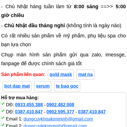
- Chủ Nhật hàng tuần làm từ
8:00 sáng
==>>
5:00
giờ chiều
-
Chủ Nhật đầu tháng nghỉ
(không tính là ngày nào)
Có rất nhiều sản phẩm về mỹ phẩm, phụ liệu spa cho
bạn lựa chọn
Chụp màn hình sản phẩm gửi qua zalo, imessge,
fanpage để được chính sách giá tốt
Sản phẩm liên quan:
gold mask
mat na
bot dap mat
serum
te bao goc
Hỗ trợ mua hàng:
DĐ:
0933.455.388
-
0902.482.008
DĐ:
0387.410.847
-
0902.595.377
-
0387.410.847
Email 1:
dungcuykhoakimminh@gmail.com
Email 2:
dungcuytekimminh@gmail.com