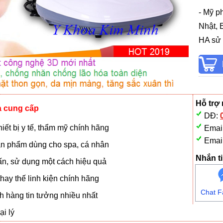
- Mỹ p
Nhật, 
HA sử 
Hỗ trợ
à cung cấp
DĐ:
iết bị y tế, thẩm mỹ chính hãng
Emai
Emai
n phẩm dùng cho spa, cá nhân
Nhắn ti
vấn, sử dụng một cách hiệu quả
hay thế linh kiện chính hãng
Chat F
 hàng tin tưởng nhiều nhất
i lý