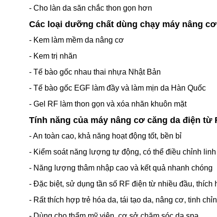
- Cho làn da săn chắc thon gọn hơn
Các loại dưỡng chất dùng chạy máy nâng cơ 
- Kem làm mềm da nâng cơ
- Kem trị nhăn
- Tế bào gốc nhau thai nhựa Nhật Bản
- Tế bào gốc EGF làm đầy và làm mịn da Hàn Quốc
- Gel RF làm thon gọn và xóa nhăn khuôn mặt
Tính năng của máy nâng cơ căng da điện từ 
- An toàn cao, khả năng hoạt động tốt, bền bỉ
- Kiểm soát năng lượng tự động, có thể điều chỉnh linh
- Năng lượng thâm nhập cao và kết quả nhanh chóng
- Đặc biệt, sử dụng tần số RF điện từ nhiều đầu, thíc
- Rất thích hợp trẻ hóa da, tái tạo da, nâng cơ, tinh chỉ
- Dùng cho thẩm mỹ viện, cơ sở chăm sóc da spa