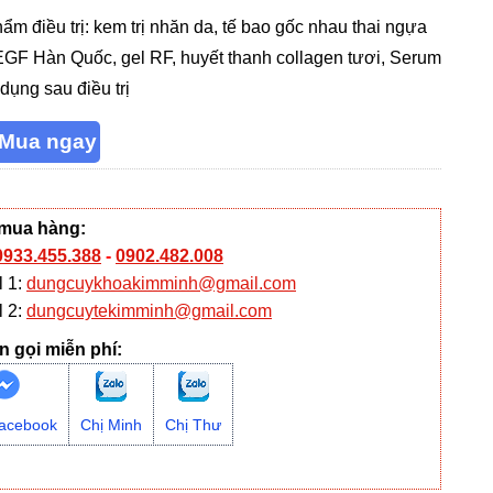
hẩm điều trị: kem trị nhăn da, tế bao gốc nhau thai ngựa
EGF Hàn Quốc, gel RF, huyết thanh collagen tươi, Serum
dụng sau điều trị
 mua hàng:
0933.455.388
-
0902.482.008
l 1:
dungcuykhoakimminh@gmail.com
l 2:
dungcuytekimminh@gmail.com
n gọi miễn phí:
acebook
Chị Minh
Chị Thư