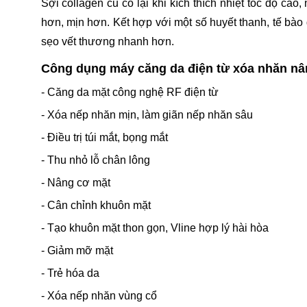
Sợi collagen cũ co lại khi kích thích nhiệt tốc độ c
hơn, mịn hơn. Kết hợp với một số huyết thanh, tế bào
sẹo vết thương nhanh hơn.
Công dụng máy căng da điện từ xóa nhăn nâ
- Căng da mặt công nghệ RF điện từ
- Xóa nếp nhăn mịn, làm giãn nếp nhăn sâu
- Điều trị túi mắt, bọng mắt
- Thu nhỏ lỗ chân lông
- Nâng cơ mặt
- Cân chỉnh khuôn mặt
- Tạo khuôn mặt thon gọn, Vline hợp lý hài hòa
- Giảm mỡ mặt
- Trẻ hóa da
- Xóa nếp nhăn vùng cổ