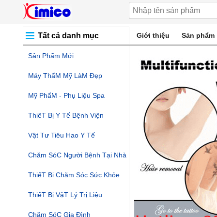
Tất cả danh mục
Giới thiệu
Sản phẩm
Sản Phẩm Mới
Máy ThẩM Mỹ LàM Đẹp
Mỹ PhẩM - Phụ Liệu Spa
ThiêT Bị Y Tế Bệnh Viện
Vật Tư Tiêu Hao Y Tế
Chăm SóC Người Bệnh Tại Nhà
ThiếT Bị Chăm Sóc Sức Khỏe
ThiếT Bị VậT Lý Trị Liệu
Chăm SóC Gia Đình