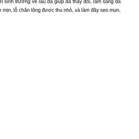
i sinh trưởng về lâu da giúp da thay đổi, làm sáng da
m mịn, lỗ chân lông được thu nhỏ, và làm đầy sẹo mụn,