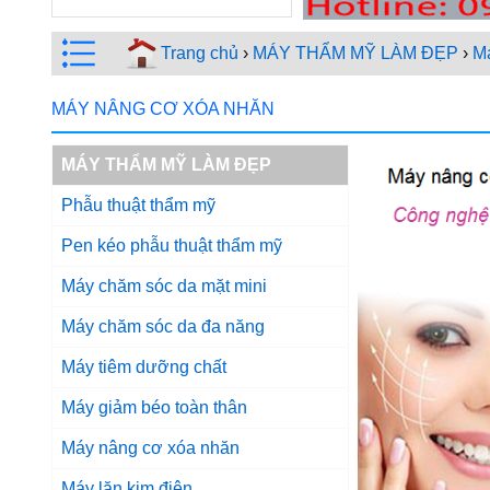
Trang chủ
›
MÁY THẨM MỸ LÀM ĐẸP
›
M
MÁY NÂNG CƠ XÓA NHĂN
MÁY THẨM MỸ LÀM ĐẸP
Phẫu thuật thẩm mỹ
Pen kéo phẫu thuật thẩm mỹ
Máy chăm sóc da mặt mini
Máy chăm sóc da đa năng
Máy tiêm dưỡng chất
Máy giảm béo toàn thân
Máy nâng cơ xóa nhăn
Máy lăn kim điện