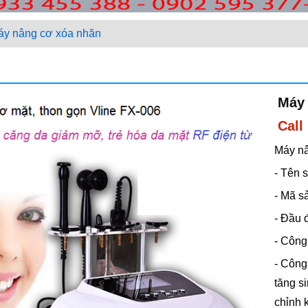
áy nâng cơ xóa nhăn
Máy 
Call
Máy nâ
- Tên 
- Mã s
- Đầu đ
- Công
- Công
tăng si
chỉnh 