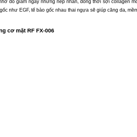
ao, nhờ đó giảm ngay những nếp nhăn, đồng thời sợi collagen mớ
 gốc như EGF, tế bào gốc nhau thai ngựa sẽ giúp căng da, mề
ng cơ mặt RF FX-006