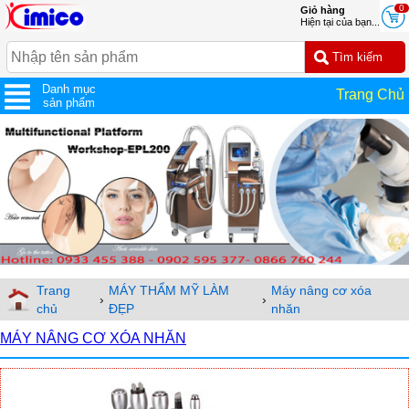
0
Giỏ hàng
Hiện tại của bạn...
Danh mục
Trang Chủ
sản phẩm
Trang
MÁY THẨM MỸ LÀM
Máy nâng cơ xóa
›
›
chủ
ĐẸP
nhăn
MÁY NÂNG CƠ XÓA NHĂN