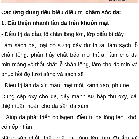
Các ứng dụng tiêu biểu điều trị chăm sóc da:
1. Cải thiện nhanh làn da trên khuôn mặt
- Điều trị da dầu, lỗ chân lông lớn, lớp biểu bì dày
Làm sạch da, loại bỏ sừng dày dư thừa: làm sạch lỗ
chân lông, phân hủy chất béo mỡ thừa, làm cho da
mịn màng và thắt chặt lỗ chân lông, làm cho da mịn và
phục hồi độ tươi sáng và sạch sẽ
- Điều trị làn da xỉn màu, mệt mỏi, xanh xao, phù nề
Cung cấp oxy cho da, đẩy mạnh sự hấp thụ oxy, cải
thiện tuần hoàn cho da sần da xám
- Giúp da phát triển collagen, điều trị da lỏng lẻo, khô,
có nếp nhăn
Nâng săn chắt, thắt chặt da lỏng lẻo, tạo độ ẩm và