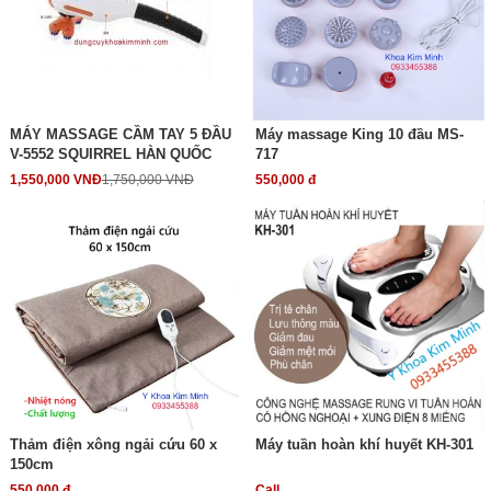
MÁY MASSAGE CẦM TAY 5 ĐẦU
Máy massage King 10 đầu MS-
V-5552 SQUIRREL HÀN QUỐC
717
1,550,000 VNĐ
1,750,000 VNĐ
550,000 đ
Thảm điện xông ngải cứu 60 x
Máy tuần hoàn khí huyết KH-301
150cm
550,000 đ
Call