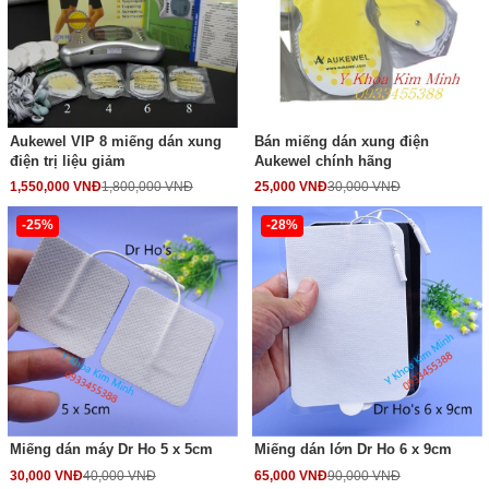
Aukewel VIP 8 miếng dán xung
Bán miếng dán xung điện
điện trị liệu giảm
Aukewel chính hãng
1,550,000 VNĐ
1,800,000 VNĐ
25,000 VNĐ
30,000 VNĐ
-25%
-28%
Miếng dán máy Dr Ho 5 x 5cm
Miếng dán lớn Dr Ho 6 x 9cm
30,000 VNĐ
40,000 VNĐ
65,000 VNĐ
90,000 VNĐ