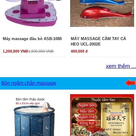
Máy massage đầu bò ASB-1088
MÁY MASSAGE CẦM TAY CÁ
HEO UCL-2002E
1,200,000 VNĐ
1,500,000 VNĐ
400,000 đ
xem thêm ...
Bồn ngâm chân massage