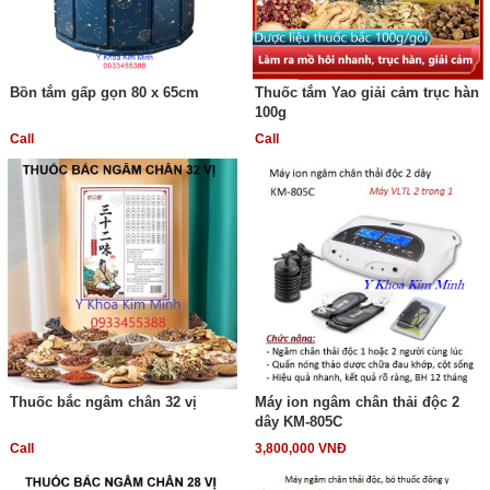
Bồn tắm gấp gọn 80 x 65cm
Thuốc tắm Yao giải cảm trục hàn
100g
Call
Call
Thuốc bắc ngâm chân 32 vị
Máy ion ngâm chân thải độc 2
dây KM-805C
Call
3,800,000 VNĐ