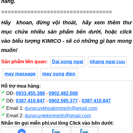
hàng.
==================================
Hãy khoan, đừng vội thoát, hãy xem thêm thư
mục chứa nhiều sản phẩm bên dưới, hoặc click
vào biểu tượng KIMICO - sẽ có những gì bạn mong
muốn!
Sản phẩm liên quan:
Dai xong ngai
nhang ngai cuu
may massage
may xung dien
Hỗ trợ mua hàng:
DĐ:
0933.455.388
-
0902.482.008
DĐ:
0387.410.847
-
0902.595.377
-
0387.410.847
Email 1:
dungcuykhoakimminh@gmail.com
Email 2:
dungcuytekimminh@gmail.com
Nhắn tin gọi miễn phí,vui lòng Click vào bên dưới: