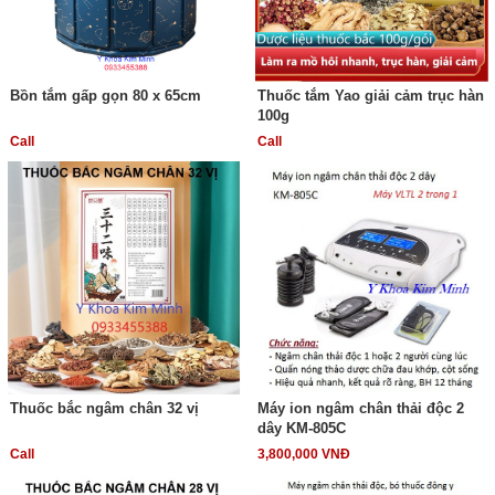
Bồn tắm gấp gọn 80 x 65cm
Thuốc tắm Yao giải cảm trục hàn
100g
Call
Call
Thuốc bắc ngâm chân 32 vị
Máy ion ngâm chân thải độc 2
dây KM-805C
Call
3,800,000 VNĐ