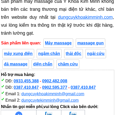
Sản phẩm máy massage của Y Khoa Kim Minh không
bán trên các trang thương mại điện tử khác, chỉ bán
trên website duy nhất tại
dungcuykhoakimminh.com
,
vui lòng kiểm tra thông tin thật kỹ trước khi đặt hàng,
tránh lường gạt.
Sản phẩm liên quan:
Máy massage
massage gun
máy xung điện
ngâm chân
thải độc
ngải cứu
đá massage
diện chẩn
châm cứu
Hỗ trợ mua hàng:
DĐ:
0933.455.388
-
0902.482.008
DĐ:
0387.410.847
-
0902.595.377
-
0387.410.847
Email 1:
dungcuykhoakimminh@gmail.com
Email 2:
dungcuytekimminh@gmail.com
Nhắn tin gọi miễn phí,vui lòng Click vào bên dưới: