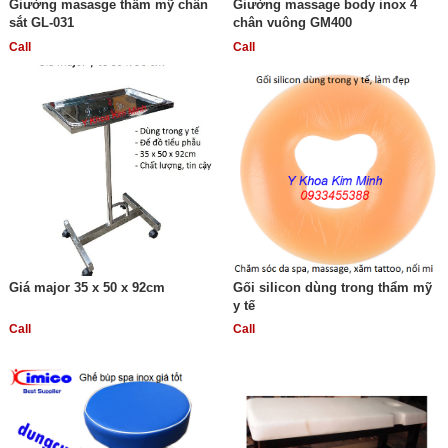
Giường masasge thẩm mỹ chân
Giường massage body inox 4
sắt GL-031
chân vuông GM400
Call
Call
Giá major 35 x 50 x 92cm
Gối silicon dùng trong thẩm mỹ
y tế
Call
Call