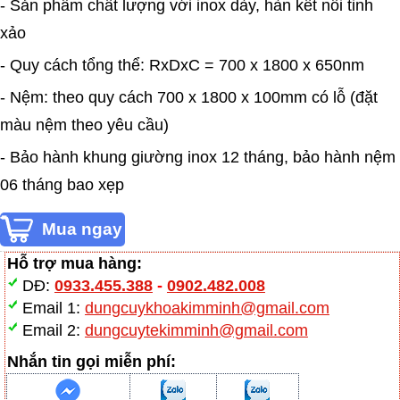
- Sản phẩm chất lượng với inox dày, hàn kết nối tinh
xảo
- Quy cách tổng thể: RxDxC = 700 x 1800 x 650nm
- Nệm: theo quy cách 700 x 1800 x 100mm có lỗ (đặt
màu nệm theo yêu cầu)
- Bảo hành khung giường inox 12 tháng, bảo hành nệm
06 tháng bao xẹp
Hỗ trợ mua hàng:
DĐ:
0933.455.388
-
0902.482.008
Email 1:
dungcuykhoakimminh@gmail.com
Email 2:
dungcuytekimminh@gmail.com
Nhắn tin gọi miễn phí: