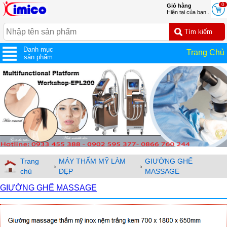
0
Giỏ hàng
Hiện tại của bạn...
Danh mục
Trang Chủ
sản phẩm
Trang
MÁY THẨM MỸ LÀM
GIƯỜNG GHẾ
›
›
chủ
ĐẸP
MASSAGE
GIƯỜNG GHẾ MASSAGE