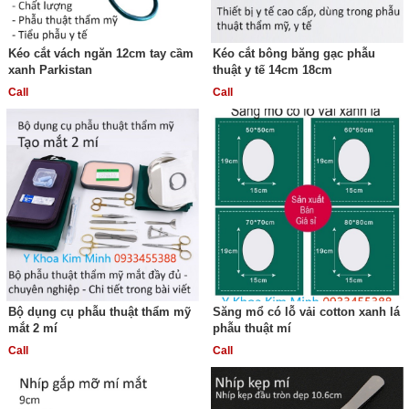
Kéo cắt vách ngăn 12cm tay cầm
Kéo cắt bông băng gạc phẫu
xanh Parkistan
thuật y tế 14cm 18cm
Call
Call
Bộ dụng cụ phẫu thuật thẩm mỹ
Săng mổ có lỗ vải cotton xanh lá
mắt 2 mí
phẫu thuật mí
Call
Call