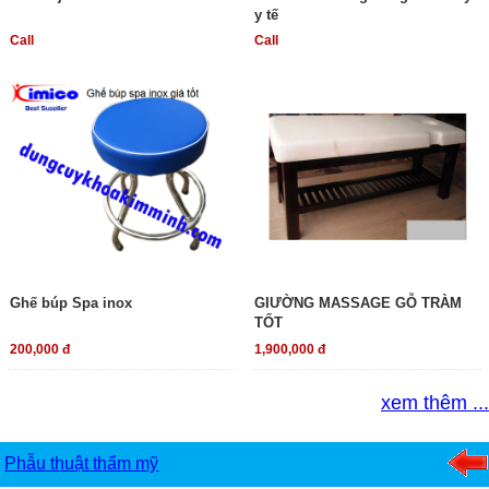
y tế
Call
Call
Ghế búp Spa inox
GIƯỜNG MASSAGE GỖ TRÀM
TỐT
200,000 đ
1,900,000 đ
xem thêm ...
Phẫu thuật thẩm mỹ