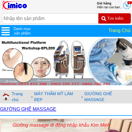
0
Giỏ hàng
Hiện tại của bạn...
Danh mục
Trang Chủ
sản phẩm
Trang
MÁY THẨM MỸ LÀM
GIƯỜNG GHẾ
›
›
chủ
ĐẸP
MASSAGE
GIƯỜNG GHẾ MASSAGE