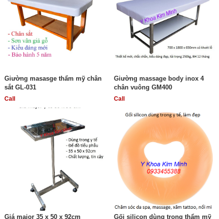
Giường masasge thẩm mỹ chân
Giường massage body inox 4
sắt GL-031
chân vuông GM400
Call
Call
Giá major 35 x 50 x 92cm
Gối silicon dùng trong thẩm mỹ