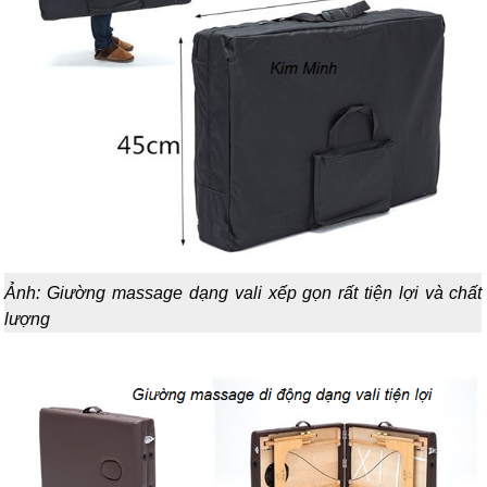
Ảnh: Giường massage dạng vali xếp gọn rất tiện lợi và chất
lượng