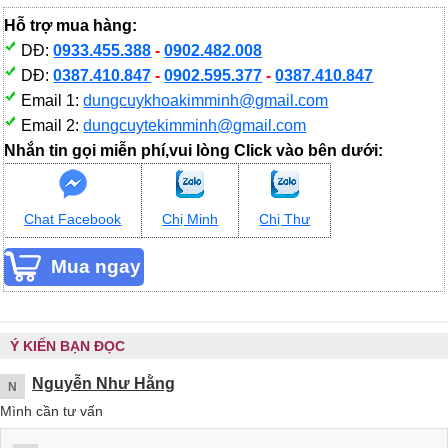
Hỗ trợ mua hàng:
DĐ:
0933.455.388
-
0902.482.008
DĐ:
0387.410.847
-
0902.595.377
-
0387.410.847
Email 1:
dungcuykhoakimminh@gmail.com
Email 2:
dungcuytekimminh@gmail.com
Nhắn tin gọi miễn phí,vui lòng Click vào bên dưới:
Chat Facebook
Chị Minh
Chị Thư
Ý KIẾN BẠN ĐỌC
Nguyễn Như Hằng
N
Mình cần tư vấn