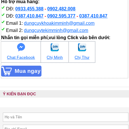
Hỗ trợ mua hàng:
DĐ:
0933.455.388
-
0902.482.008
DĐ:
0387.410.847
-
0902.595.377
-
0387.410.847
Email 1:
dungcuykhoakimminh@gmail.com
Email 2:
dungcuytekimminh@gmail.com
Nhắn tin gọi miễn phí,vui lòng Click vào bên dưới:
Chat Facebook
Chị Minh
Chị Thư
Ý KIẾN BẠN ĐỌC