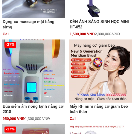
Dụng cụ massage mặt bằng
ĐÈN ÁNH SÁNG SINH HỌC MINI
sừng
HF-052
Call
1,500,000 VNĐ
2,800,000 VNĐ
-27%
Búa siêm âm nóng lạnh nâng cơ
Máy RF mini nâng cơ giảm béo
2018
toàn thân
950,000 VNĐ
1,300,000 VNĐ
Call
-17%