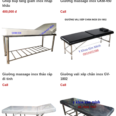
Ghếp búp tăng giảm inox nhập
Giường massage inox GKM-450
khẩu
400,000 đ
Call
Giường massage inox tháo ráp
Giường vali xếp chân inox GV-
đi tỉnh
1802
Call
Call