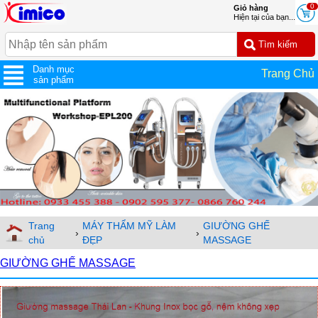
0
Giỏ hàng
Hiện tại của bạn...
Danh mục
Trang Chủ
sản phẩm
Trang
MÁY THẨM MỸ LÀM
GIƯỜNG GHẾ
›
›
chủ
ĐẸP
MASSAGE
GIƯỜNG GHẾ MASSAGE