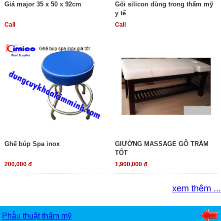
Giá major 35 x 50 x 92cm
Gối silicon dùng trong thẩm mỹ
y tế
Call
Call
Ghế búp Spa inox
GIƯỜNG MASSAGE GỖ TRÀM
TỐT
200,000 đ
1,900,000 đ
xem thêm ...
Phẫu thuật thẩm mỹ