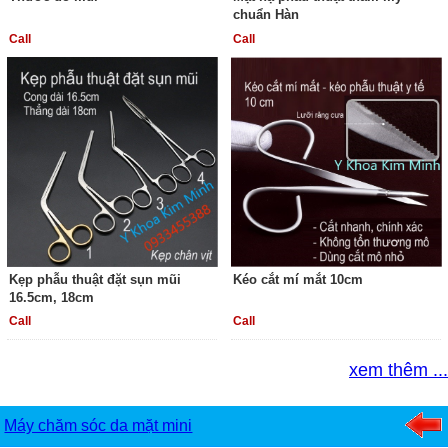
chuẩn Hàn
Call
Call
Kẹp phẫu thuật đặt sụn mũi
Kéo cắt mí mắt 10cm
16.5cm, 18cm
Call
Call
xem thêm ...
Máy chăm sóc da mặt mini