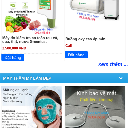
Máy đo kiểm tra an toàn rau củ,
Buồng oxy cao áp mini
quả, thịt, nước Greentest
Call
2,500,000 VNĐ
xem thêm ...
MÁY THẨM MỸ LÀM ĐẸP