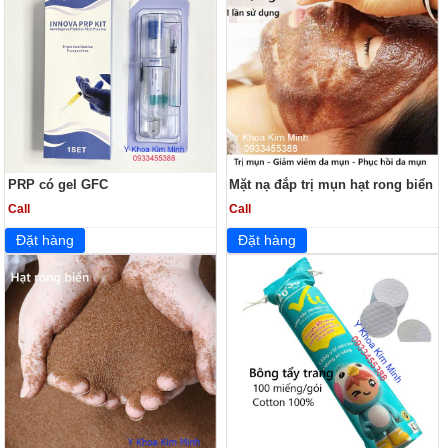
PRP có gel GFC
Mặt nạ đắp trị mụn hạt rong biển
Call
Call