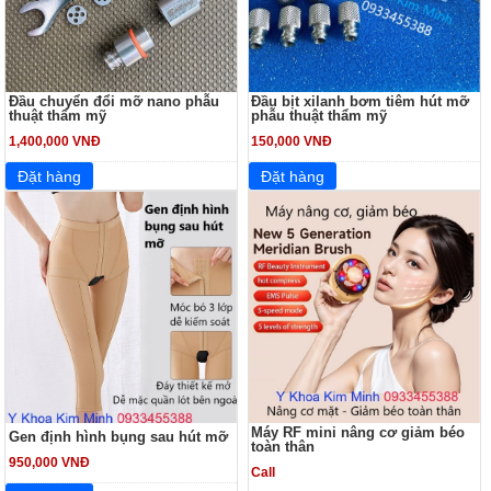
Đầu chuyển đổi mỡ nano phẫu
Đầu bịt xilanh bơm tiêm hút mỡ
thuật thẩm mỹ
phẫu thuật thẩm mỹ
1,400,000 VNĐ
150,000 VNĐ
Máy RF mini nâng cơ giảm béo
Gen định hình bụng sau hút mỡ
toàn thân
950,000 VNĐ
Call