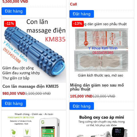
5,500,000 VNĐ
Call
-11%
-13%
Miếng dán giảm sẹo sau mổ
Con lăn massage điện KM835
phẫu thuật
980,000 VNĐ
1,100,000 VNĐ
105,000 VNĐ
120,000 VNĐ