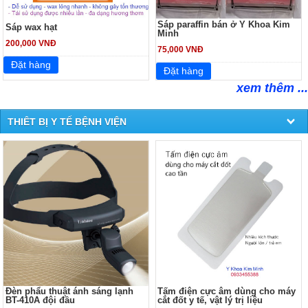
Sáp paraffin bán ở Y Khoa Kim
Sáp wax hạt
Minh
200,000 VNĐ
75,000 VNĐ
xem thêm ...
THIÊT BỊ Y TẾ BỆNH VIỆN
Đèn phẩu thuật ánh sáng lạnh
Tấm điện cực âm dùng cho máy
BT-410A đội đầu
cắt đốt y tế, vật lý trị liệu