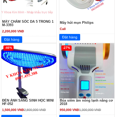
MÁY CHĂM SÓC DA 5 TRONG 1
Máy hút mụn Philips
M-3393
Call
2,200,000 VNĐ
-46%
-27%
ĐÈN ÁNH SÁNG SINH HỌC MINI
Búa siêm âm nóng lạnh nâng cơ
HF-052
2018
1,500,000 VNĐ
2,800,000 VNĐ
950,000 VNĐ
1,300,000 VNĐ