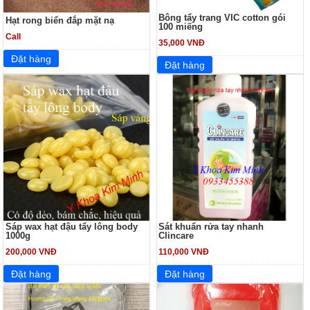
Bông tẩy trang VIC cotton gói
Hạt rong biển đắp mặt nạ
100 miếng
Call
35,000 VNĐ
Sáp wax hạt đậu tẩy lông body
Sát khuẩn rửa tay nhanh
1000g
Clincare
200,000 VNĐ
110,000 VNĐ