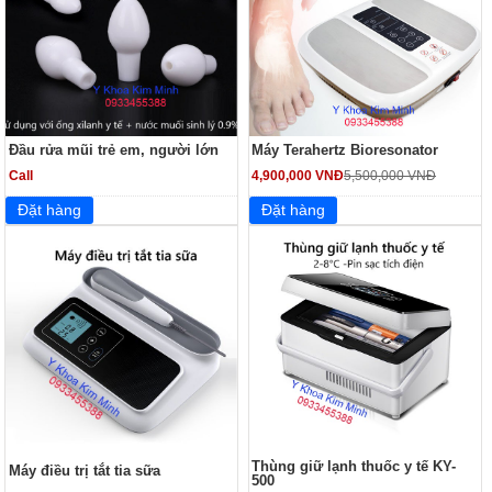
Đầu rửa mũi trẻ em, người lớn
Máy Terahertz Bioresonator
Call
4,900,000 VNĐ
5,500,000 VNĐ
Thùng giữ lạnh thuốc y tế KY-
Máy điều trị tắt tia sữa
500