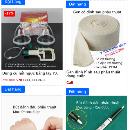
-17%
Gen định hình sau phẫu thuật
Dụng cụ hút ngực bằng tay YX
dạng cuộn
250,000 VNĐ
300,000 VNĐ
Call