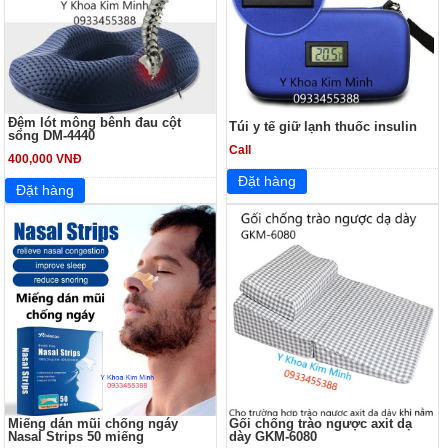
Đệm lót mông bênh đau cột
Túi y tế giữ lạnh thuốc insulin
sống DM-4440
Call
400,000 VNĐ
Miếng dán mũi chống ngáy
Gối chống trào ngược axit dạ
Nasal Strips 50 miếng
dày GKM-6080