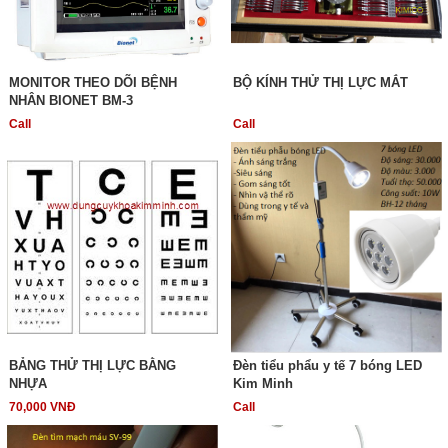
MONITOR THEO DÕI BỆNH
BỘ KÍNH THỬ THỊ LỰC MẮT
NHÂN BIONET BM-3
Call
Call
BẢNG THỬ THỊ LỰC BẰNG
Đèn tiểu phẩu y tế 7 bóng LED
NHỰA
Kim Minh
70,000 VNĐ
Call