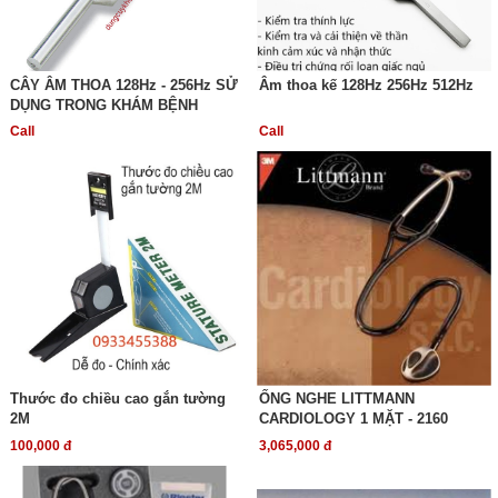
CÂY ÂM THOA 128Hz - 256Hz SỬ
Âm thoa kế 128Hz 256Hz 512Hz
DỤNG TRONG KHÁM BỆNH
Call
Call
Thước đo chiều cao gắn tường
ỐNG NGHE LITTMANN
2M
CARDIOLOGY 1 MẶT - 2160
100,000 đ
3,065,000 đ