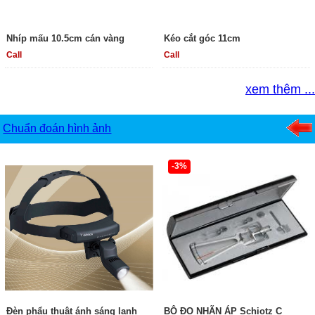
Nhíp mấu 10.5cm cán vàng
Kéo cắt góc 11cm
Call
Call
xem thêm ...
Chuẩn đoán hình ảnh
-3%
Đèn phẩu thuật ánh sáng lạnh
BỘ ĐO NHÃN ÁP Schiotz C