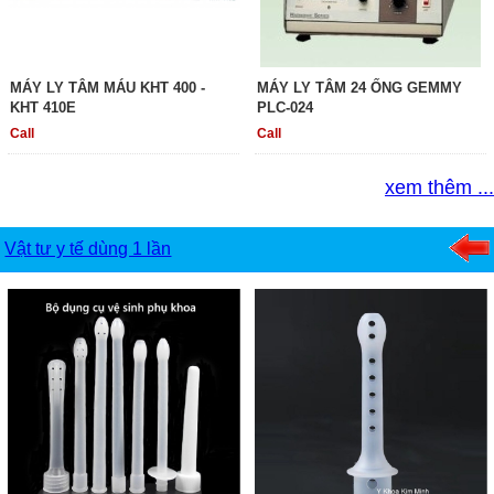
MÁY LY TÂM MÁU KHT 400 -
MÁY LY TÂM 24 ỐNG GEMMY
KHT 410E
PLC-024
Call
Call
xem thêm ...
Vật tư y tế dùng 1 lần