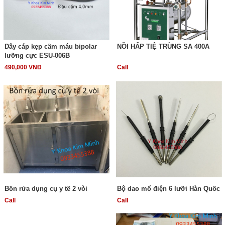
Dây cáp kẹp cầm máu bipolar
NỒI HẤP TIỆ TRÙNG SA 400A
lưỡng cực ESU-006B
490,000 VNĐ
Call
Bồn rửa dụng cụ y tế 2 vòi
Bộ dao mổ điện 6 lưỡi Hàn Quốc
Call
Call