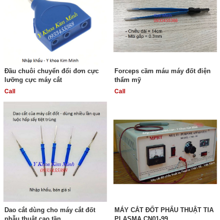
Đầu chuôi chuyển đổi đơn cực
Forceps cầm máu máy đốt điện
lưỡng cực máy cắt
thẩm mỹ
Call
Call
Dao cắt dùng cho máy cắt đốt
MÁY CẮT ĐỐT PHẨU THUẬT TIA
phẫu thuật cao tần
PLASMA CN01-99