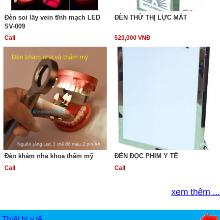
Đèn soi lấy vein tĩnh mạch LED
ĐÈN THỬ THỊ LỰC MẮT
SV-009
Call
520,000 VNĐ
Đèn khám nha khoa thẩm mỹ
ĐÈN ĐỌC PHIM Y TẾ
Call
Call
xem thêm ...
Thiết bị y tế