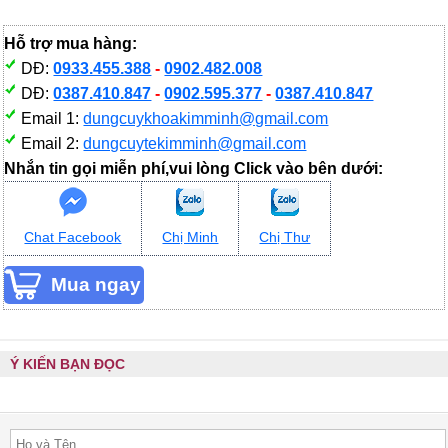
Hỗ trợ mua hàng:
DĐ:
0933.455.388
-
0902.482.008
DĐ:
0387.410.847
-
0902.595.377
-
0387.410.847
Email 1:
dungcuykhoakimminh@gmail.com
Email 2:
dungcuytekimminh@gmail.com
Nhắn tin gọi miễn phí,vui lòng Click vào bên dưới:
Chat Facebook
Chị Minh
Chị Thư
Ý KIẾN BẠN ĐỌC