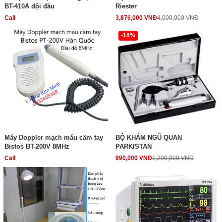
BT-410A đội đầu
Riester
Call
3,876,000 VNĐ
4,000,000 VNĐ
-18%
Máy Doppler mạch máu cầm tay
BỘ KHÁM NGŨ QUAN
Bistos BT-200V 8MHz
PARKISTAN
Call
990,000 VNĐ
1,200,000 VNĐ