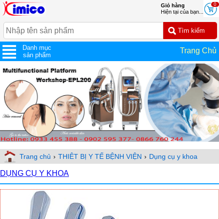
0
Giỏ hàng
Hiện tại của bạn...
Danh mục
Trang Chủ
sản phẩm
Trang chủ
›
THIÊT BỊ Y TẾ BỆNH VIỆN
›
Dụng cụ y khoa
DỤNG CỤ Y KHOA