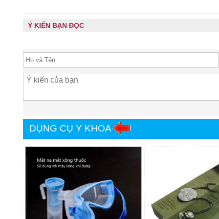
Ý KIẾN BẠN ĐỌC
DỤNG CỤ Y KHOA