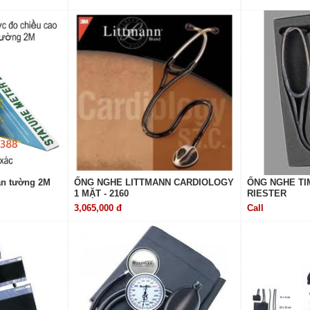
ắn tường 2M
ỐNG NGHE LITTMANN CARDIOLOGY
ỐNG NGHE TI
1 MẶT - 2160
RIESTER
3,065,000 đ
Call