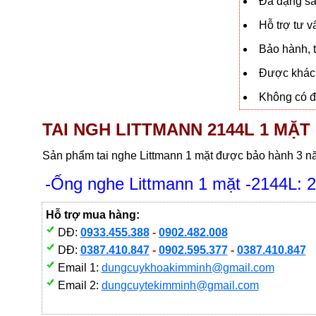
Đa dạng sả
Hỗ trợ tư 
Bảo hành, t
Được khách
Không có đạ
TAI NGH LITTMANN 2144L 1 MẶT 
Sản phẩm tai nghe Littmann 1 mặt được bảo hành 3 năm
-Ống nghe Littmann 1 mặt -2144L: 2
Hỗ trợ mua hàng:
DĐ:
0933.455.388
-
0902.482.008
DĐ:
0387.410.847
-
0902.595.377
-
0387.410.847
Email 1:
dungcuykhoakimminh@gmail.com
Email 2:
dungcuytekimminh@gmail.com