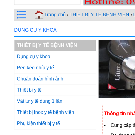
Trang chủ
›
THIÊT BỊ Y TẾ BỆNH VIỆN
›
DỤNG CỤ Y KHOA
THIÊT BỊ Y TẾ BỆNH VIỆN
Dụng cụ y khoa
Pen kéo nhíp y tế
Chuẩn đoán hình ảnh
Thiết bị y tế
Vật tư y tế dùng 1 lần
Thiết bị inox y tế bệnh viện
Thông tin nh
Phụ kiện thiết bị y tế
Cung cấp th