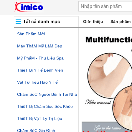
Tất cả danh mục
Giới thiệu
Sản phẩm
Sản Phẩm Mới
Máy ThẩM Mỹ LàM Đẹp
Mỹ PhẩM - Phụ Liệu Spa
ThiêT Bị Y Tế Bệnh Viện
Vật Tư Tiêu Hao Y Tế
Chăm SóC Người Bệnh Tại Nhà
ThiếT Bị Chăm Sóc Sức Khỏe
ThiếT Bị VậT Lý Trị Liệu
Chăm SóC Gia Đình