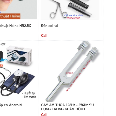
 thuật Heine HR2.5X
Đèn soi tai
Call
áp cơ Aneroid
CÂY ÂM THOA 128Hz - 256Hz SỬ
DỤNG TRONG KHÁM BỆNH
Call