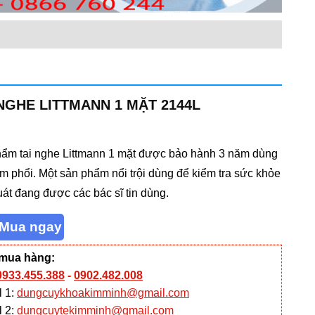
 NGHE LITTMANN 1 MẶT 2144L
ẩm tai nghe Littmann 1 mặt được bảo hành 3 năm dùng
im phổi. Một sản phẩm nổi trội dùng để kiểm tra sức khỏe
uát đang được các bác sĩ tin dùng.
 mua hàng:
0933.455.388
-
0902.482.008
l 1:
dungcuykhoakimminh@gmail.com
l 2:
dungcuytekimminh@gmail.com