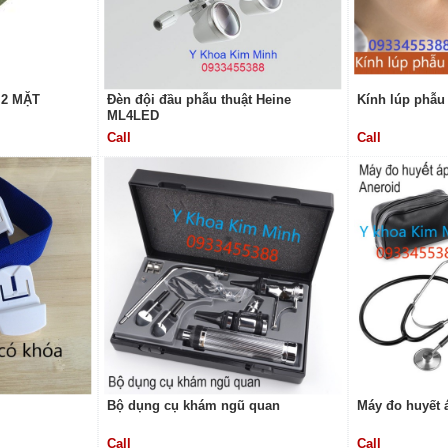
2 MẶT
Đèn đội đầu phẫu thuật Heine
Kính lúp phẫu
ML4LED
Call
Call
Bộ dụng cụ khám ngũ quan
Máy đo huyết 
Call
Call