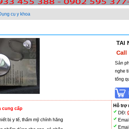
Dụng cụ y khoa
TAI
Call
Sản ph
nghe t
tổng q
Hỗ trợ
à cung cấp
DĐ:
iết bị y tế, thẩm mỹ chính hãng
Emai
Emai