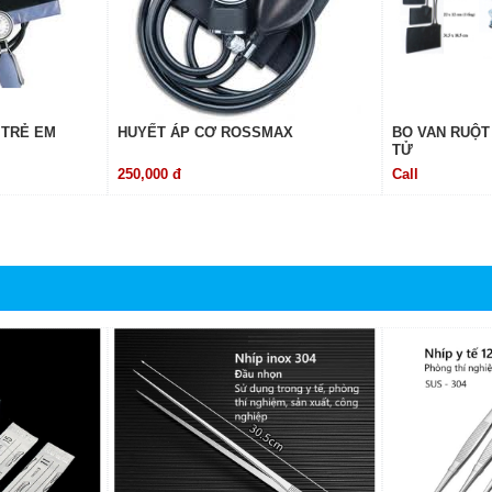
 TRẺ EM
HUYẾT ÁP CƠ ROSSMAX
BO VAN RUỘT 
TỬ
250,000 đ
Call