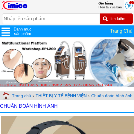
0
Giỏ hàng
Hiện tại của bạn...
Danh mục
Trang Chủ
sản phẩm
Trang chủ
›
THIÊT BỊ Y TẾ BỆNH VIỆN
›
Chuẩn đoán hình ảnh
CHUẨN ĐOÁN HÌNH ẢNH