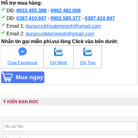
Hỗ trợ mua hàng:
DĐ:
0933.455.388
-
0902.482.008
DĐ:
0387.410.847
-
0902.595.377
-
0387.410.847
Email 1:
dungcuykhoakimminh@gmail.com
Email 2:
dungcuytekimminh@gmail.com
Nhắn tin gọi miễn phí,vui lòng Click vào bên dưới:
Chat Facebook
Chị Minh
Chị Thư
Ý KIẾN BẠN ĐỌC