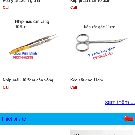
Kéo y tế 12cm giá sỉ
Kẹp phẫu tích 10.5cm
Call
Call
Nhíp mấu 10.5cm cán vàng
Kéo cắt góc 11cm
Call
Call
xem thêm ...
Thiết bị y tế