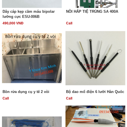
Dây cáp kẹp cầm máu bipolar
NỒI HẤP TIỆ TRÙNG SA 400A
lưỡng cực ESU-006B
490,000 VNĐ
Call
Bồn rửa dụng cụ y tế 2 vòi
Bộ dao mổ điện 6 lưỡi Hàn Quốc
Call
Call