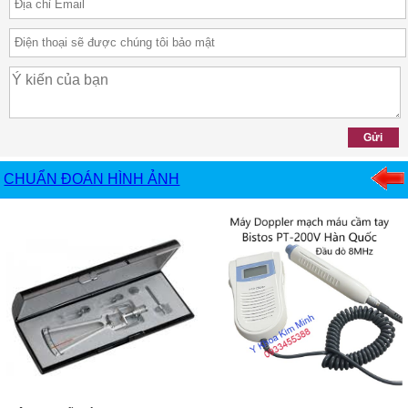
CHUẨN ĐOÁN HÌNH ẢNH