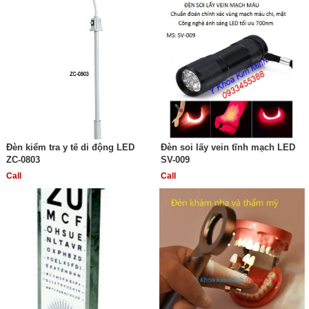
Đèn kiểm tra y tế di động LED
Đèn soi lấy vein tĩnh mạch LED
ZC-0803
SV-009
Call
Call