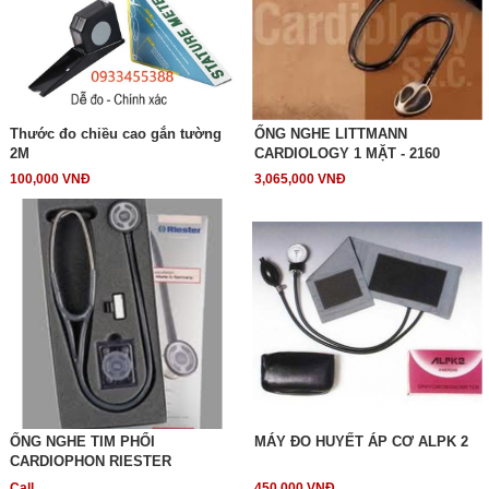
Thước đo chiều cao gắn tường
ỐNG NGHE LITTMANN
2M
CARDIOLOGY 1 MẶT - 2160
100,000 VNĐ
3,065,000 VNĐ
ỐNG NGHE TIM PHỔI
MÁY ĐO HUYẾT ÁP CƠ ALPK 2
CARDIOPHON RIESTER
Call
450,000 VNĐ