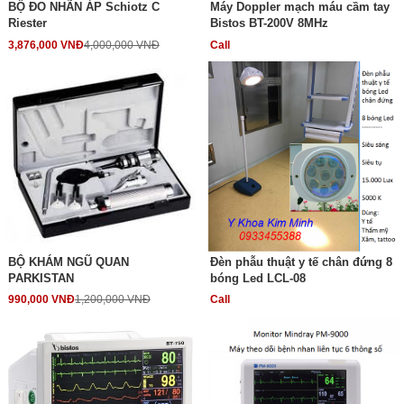
BỘ ĐO NHÃN ÁP Schiotz C
Máy Doppler mạch máu cầm tay
Riester
Bistos BT-200V 8MHz
3,876,000 VNĐ
4,000,000 VNĐ
Call
BỘ KHÁM NGŨ QUAN
Đèn phẫu thuật y tế chân đứng 8
PARKISTAN
bóng Led LCL-08
990,000 VNĐ
1,200,000 VNĐ
Call