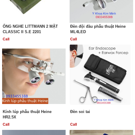
ỐNG NGHE LITTMANN 2 MẶT
Đèn đội đầu phẫu thuật Heine
CLASSIC II S.E 2201
ML4LED
Call
Call
Kính lúp phẫu thuật Heine
Đèn soi tai
HR2.5X
Call
Call