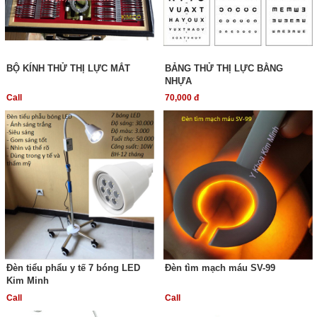
BỘ KÍNH THỬ THỊ LỰC MẮT
BẢNG THỬ THỊ LỰC BẰNG
NHỰA
Call
70,000 đ
Đèn tiểu phẩu y tế 7 bóng LED
Đèn tìm mạch máu SV-99
Kim Minh
Call
Call