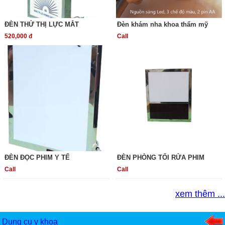
ĐÈN THỬ THỊ LỰC MẮT
Đèn khám nha khoa thẩm mỹ
520,000 đ
Call
ĐÈN ĐỌC PHIM Y TẾ
ĐÈN PHÒNG TỐI RỬA PHIM
Call
Call
xem thêm ...
Dụng cụ y khoa