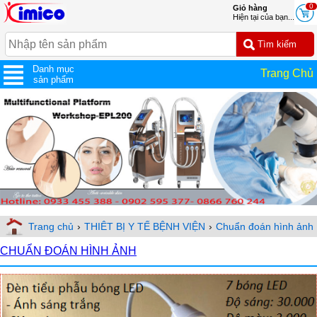
0
Giỏ hàng
Hiện tại của bạn...
Danh mục
Trang Chủ
sản phẩm
Trang chủ
›
THIÊT BỊ Y TẾ BỆNH VIỆN
›
Chuẩn đoán hình ảnh
CHUẨN ĐOÁN HÌNH ẢNH