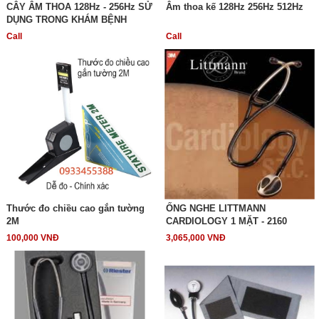
CÂY ÂM THOA 128Hz - 256Hz SỬ
Âm thoa kế 128Hz 256Hz 512Hz
DỤNG TRONG KHÁM BỆNH
Call
Call
Thước đo chiều cao gắn tường
ỐNG NGHE LITTMANN
2M
CARDIOLOGY 1 MẶT - 2160
100,000 VNĐ
3,065,000 VNĐ