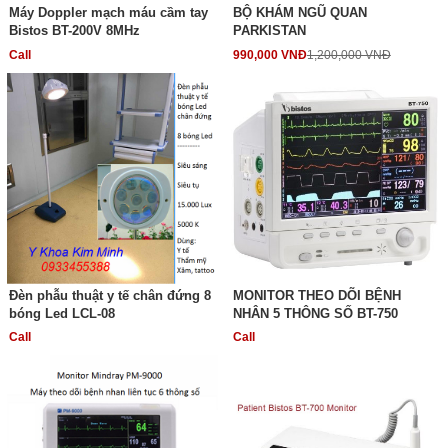
Máy Doppler mạch máu cầm tay
BỘ KHÁM NGŨ QUAN
Bistos BT-200V 8MHz
PARKISTAN
Call
990,000 VNĐ
1,200,000 VNĐ
Đèn phẫu thuật y tế chân đứng 8
MONITOR THEO DÕI BỆNH
bóng Led LCL-08
NHÂN 5 THÔNG SỐ BT-750
Call
Call