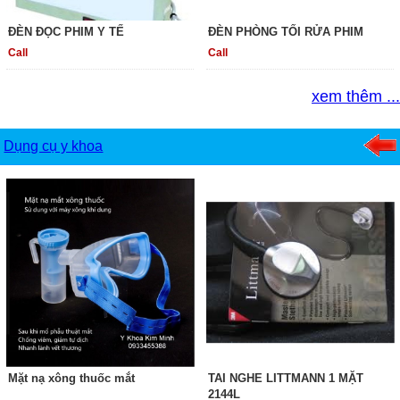
ĐÈN ĐỌC PHIM Y TẾ
ĐÈN PHÒNG TỐI RỬA PHIM
Call
Call
xem thêm ...
Dụng cụ y khoa
Mặt nạ xông thuốc mắt
TAI NGHE LITTMANN 1 MẶT
2144L