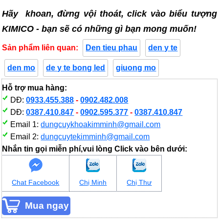
Hãy khoan, đừng vội thoát, click vào biểu tượng
KIMICO - bạn sẽ có những gì bạn mong muốn!
Sản phẩm liên quan:
Den tieu phau
den y te
den mo
de y te bong led
giuong mo
Hỗ trợ mua hàng:
DĐ:
0933.455.388
-
0902.482.008
DĐ:
0387.410.847
-
0902.595.377
-
0387.410.847
Email 1:
dungcuykhoakimminh@gmail.com
Email 2:
dungcuytekimminh@gmail.com
Nhắn tin gọi miễn phí,vui lòng Click vào bên dưới:
Chat Facebook
Chị Minh
Chị Thư