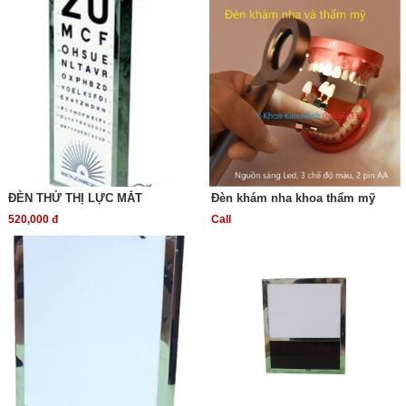
ĐÈN THỬ THỊ LỰC MẮT
Đèn khám nha khoa thẩm mỹ
520,000 đ
Call