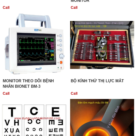
MONITOR
Call
Call
MONITOR THEO DÕI BỆNH
BỘ KÍNH THỬ THỊ LỰC MẮT
NHÂN BIONET BM-3
Call
Call