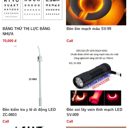
BẢNG THỬ THỊ LỰC BẰNG
Đèn tìm mạch máu SV-99
NHỰA
70,000 đ
Call
Đèn kiểm tra y tế di động LED
Đèn soi lấy vein tĩnh mạch LED
ZC-0803
SV-009
Call
Call