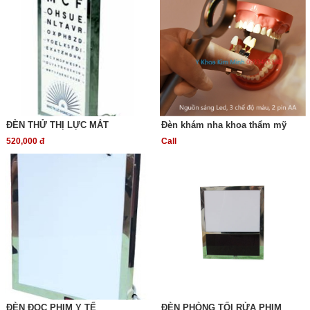
ĐÈN THỬ THỊ LỰC MẮT
Đèn khám nha khoa thẩm mỹ
520,000 đ
Call
ĐÈN ĐỌC PHIM Y TẾ
ĐÈN PHÒNG TỐI RỬA PHIM