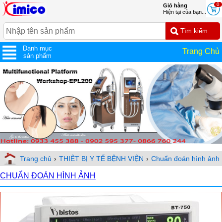
0
Giỏ hàng
Hiện tại của bạn...
Danh mục
Trang Chủ
sản phẩm
Trang chủ
›
THIÊT BỊ Y TẾ BỆNH VIỆN
›
Chuẩn đoán hình ảnh
CHUẨN ĐOÁN HÌNH ẢNH