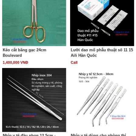
Kéo cắt băng gạc 24cm
Lưỡi dao mổ phẫu thuật số 11 15
Boulevard
Aili Hàn Quốc
1,400,000 VNĐ
Call
Nhíp y tế đầu nhọn 12.5cm -
Nhíp y tế dùng cho phòng thí