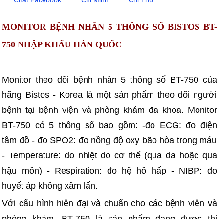
Chat Facebook
Chị Minh
Chị Thư
MONITOR BỆNH NHÂN 5 THÔNG SỐ BISTOS BT-
750 NHẬP KHẨU HÀN QUỐC
Monitor theo dõi bệnh nhân 5 thông số BT-750 của
hãng Bistos - Korea là một sản phẩm theo dõi người
bệnh tại bệnh viện và phòng khám đa khoa. Monitor
BT-750 có 5 thông số bao gồm: -đo ECG: đo điện
tâm đồ - đo SPO2: đo nồng độ oxy bão hòa trong máu
- Temperature: đo nhiệt đo cơ thể (qua da hoặc qua
hậu môn) - Respiration: đo hệ hô hấp - NIBP: đo
huyết áp không xâm lấn.
Với cấu hình hiện đại và chuẩn cho các bệnh viện và
phòng khám, BT-750 là sản phẩm đang được thị