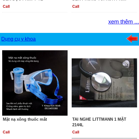
Call
Call
xem thêm ...
Dụng cụ y khoa
Mặt nạ xông thuốc mắt
TAI NGHE LITTMANN 1 MẶT
2144L
Call
Call