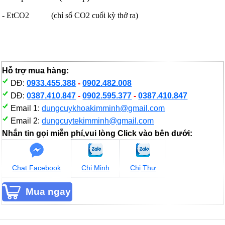
- EtCO2 (chỉ số CO2 cuối kỳ thở ra)
Hỗ trợ mua hàng:
DĐ:
0933.455.388
-
0902.482.008
DĐ:
0387.410.847
-
0902.595.377
-
0387.410.847
Email 1:
dungcuykhoakimminh@gmail.com
Email 2:
dungcuytekimminh@gmail.com
Nhắn tin gọi miễn phí,vui lòng Click vào bên dưới:
Chat Facebook
Chị Minh
Chị Thư