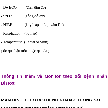
- Đo ECG (điện tâm đồ)
- SpO2 (nồng độ oxy)
- NIBP (huyết áp không xâm lấn)
- Respiration (hô hấp)
- Temperature (Rectal or Skin)
( đo qua hậu môn hoặc qua da )
-------------
Thông tin thêm về Monitor theo dõi bệnh nhân
Bistos:
MÀN HÌNH THEO DÕI BỆNH NHÂN 4 THÔNG SỐ