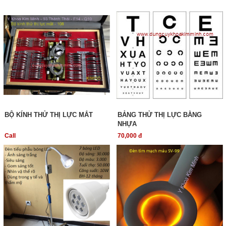
BỘ KÍNH THỬ THỊ LỰC MẮT
BẢNG THỬ THỊ LỰC BẰNG
NHỰA
Call
70,000 đ