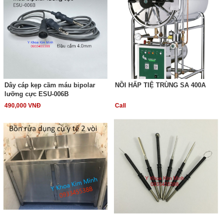
Dây cáp kẹp cầm máu bipolar
NỒI HẤP TIỆ TRÙNG SA 400A
lưỡng cực ESU-006B
490,000 VNĐ
Call