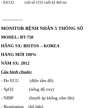
- EtCO2 (chỉ số CO2 cuối kỳ thở ra)
--------------
MONITOR BỆNH NHÂN 5 THÔNG SỐ
MODEL: BT-750
HÃNG SX: BISTOS – KOREA
HÀNG MỚI 100%
NĂM SX: 2012
Cấu hình chuẩn:
- Đo ECG (điện tâm đồ)
- SpO2 (nồng độ oxy)
- NIBP (huyết áp không xâm lấn)
- Respiration (hô hấp)