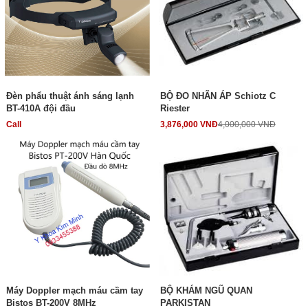
Đèn phẩu thuật ánh sáng lạnh
BỘ ĐO NHÃN ÁP Schiotz C
BT-410A đội đầu
Riester
Call
3,876,000 VNĐ
4,000,000 VNĐ
Máy Doppler mạch máu cầm tay
BỘ KHÁM NGŨ QUAN
Bistos BT-200V 8MHz
PARKISTAN