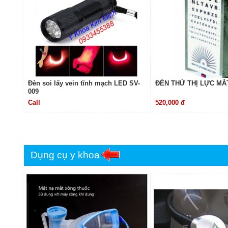
Đèn soi lấy vein tĩnh mạch LED SV-
ĐÈN THỬ THỊ LỰC MẮ
009
Call
520,000 đ
Dụng cụ y khoa