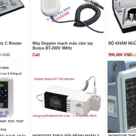
z C Riester
Máy Doppler mạch máu cầm tay
BỘ KHÁM NGŨ
Bistos BT-200V 8MHz
0 VNĐ
Call
990,000 VNĐ
1,