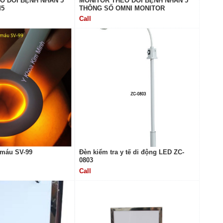
O DÕI BỆNH NHÂN 5
MONITOR THEO DÕI BỆNH NHÂN 5
M5
THÔNG SỐ OMNI MONITOR
Call
 máu SV-99
Đèn kiểm tra y tế di động LED ZC-
0803
Call