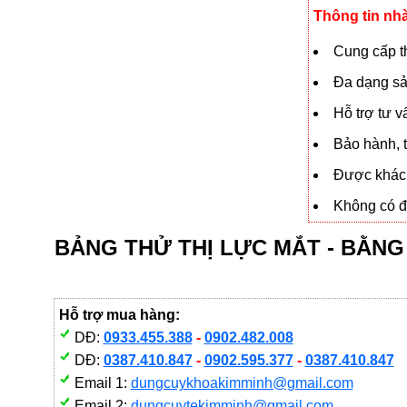
Thông tin nh
Cung cấp th
Đa dạng sả
Hỗ trợ tư 
Bảo hành, t
Được khách
Không có đạ
BẢNG THỬ THỊ LỰC MẮT - BẰN
Hỗ trợ mua hàng:
DĐ:
0933.455.388
-
0902.482.008
DĐ:
0387.410.847
-
0902.595.377
-
0387.410.847
Email 1:
dungcuykhoakimminh@gmail.com
Email 2:
dungcuytekimminh@gmail.com