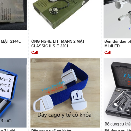
 MẶT 2144L
ỐNG NGHE LITTMANN 2 MẶT
Đèn đội đầu p
CLASSIC II S.E 2201
ML4LED
Call
Call
n 3 lưỡi
Dây cago y tế có khóa
Bộ dụng cụ k