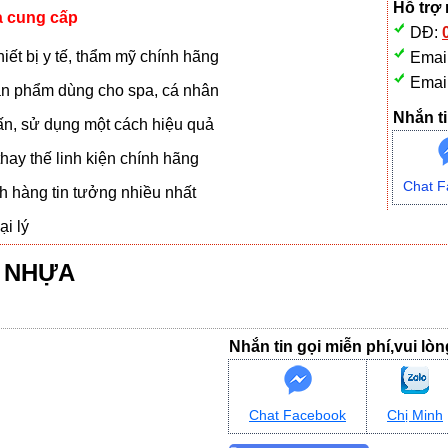
Hỗ trợ
à cung cấp
DĐ:
iết bị y tế, thẩm mỹ chính hãng
Emai
Emai
n phẩm dùng cho spa, cá nhân
Nhắn ti
vấn, sử dụng một cách hiệu quả
hay thế linh kiện chính hãng
Chat F
 hàng tin tưởng nhiều nhất
i lý
G NHỰA
Nhắn tin gọi miễn phí,vui lò
Chat Facebook
Chị Minh