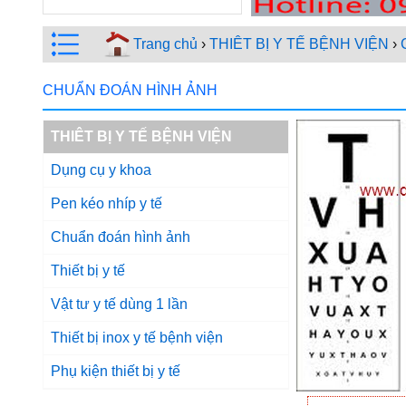
Trang chủ
›
THIÊT BỊ Y TẾ BỆNH VIỆN
›
CHUẨN ĐOÁN HÌNH ẢNH
THIÊT BỊ Y TẾ BỆNH VIỆN
Dụng cụ y khoa
Pen kéo nhíp y tế
Chuẩn đoán hình ảnh
Thiết bị y tế
Vật tư y tế dùng 1 lần
Thiết bị inox y tế bệnh viện
Phụ kiện thiết bị y tế