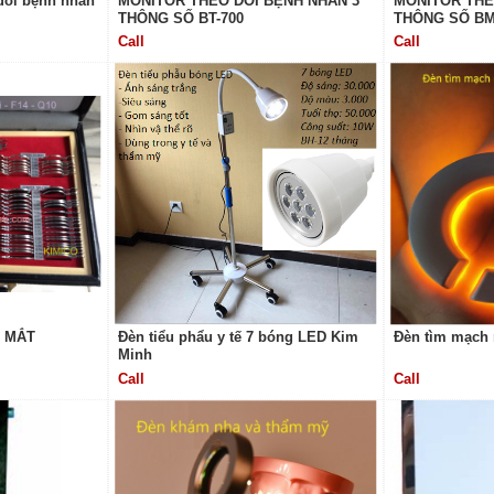
dõi bệnh nhân
MONITOR THEO DÕI BỆNH NHÂN 3
MONITOR THE
THÔNG SỐ BT-700
THÔNG SỐ B
Call
Call
C MẮT
Đèn tiểu phẩu y tế 7 bóng LED Kim
Đèn tìm mạch
Minh
Call
Call