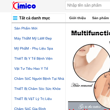
Tất cả danh mục
Giới thiệu
Sản phẩm
Sản Phẩm Mới
Máy ThẩM Mỹ LàM Đẹp
Mỹ PhẩM - Phụ Liệu Spa
ThiêT Bị Y Tế Bệnh Viện
Vật Tư Tiêu Hao Y Tế
Chăm SóC Người Bệnh Tại Nhà
ThiếT Bị Chăm Sóc Sức Khỏe
ThiếT Bị VậT Lý Trị Liệu
Chăm SóC Gia Đình