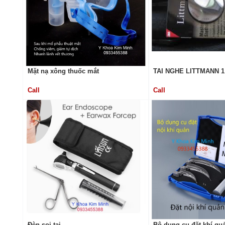
Mặt nạ xông thuốc mắt
TAI NGHE LITTMANN 1
Call
Call
Đèn soi tai
Bộ dụng cụ đặt khí quả