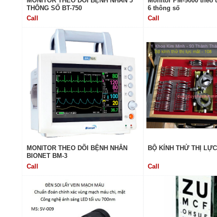
MONITOR THEO DÕI BỆNH NHÂN 5
Monitor PM-9000 theo 
THÔNG SỐ BT-750
6 thông số
Call
Call
MONITOR THEO DÕI BỆNH NHÂN
BỘ KÍNH THỬ THỊ LỰ
BIONET BM-3
Call
Call