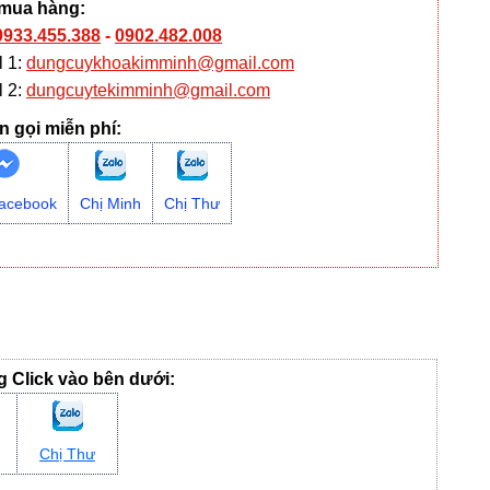
 mua hàng:
0933.455.388
-
0902.482.008
l 1:
dungcuykhoakimminh@gmail.com
l 2:
dungcuytekimminh@gmail.com
n gọi miễn phí:
acebook
Chị Minh
Chị Thư
ng Click vào bên dưới:
Chị Thư