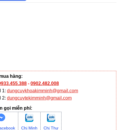
 mua hàng:
0933.455.388
-
0902.482.008
l 1:
dungcuykhoakimminh@gmail.com
l 2:
dungcuytekimminh@gmail.com
n gọi miễn phí:
acebook
Chị Minh
Chị Thư