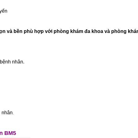
uyển
gọn và bền phù hợp với phòng khám đa khoa và phòng khá
 bệnh nhân.
h nhân
.
ân BM5