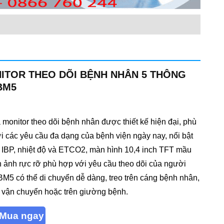
ITOR THEO DÕI BỆNH NHÂN 5 THÔNG
BM5
 monitor theo dõi bệnh nhân được thiết kế hiện đại, phù
i các yêu cầu đa dạng của bệnh viện ngày nay, nổi bật
2 IBP, nhiệt độ và ETCO2, màn hình 10,4 inch TFT mầu
h ảnh rực rỡ phù hợp với yêu cầu theo dõi của người
BM5 có thể di chuyển dễ dàng, treo trên cáng bệnh nhân,
e vận chuyển hoặc trên giường bệnh.