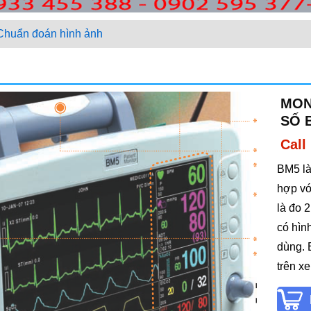
Chuẩn đoán hình ảnh
MON
SỐ 
Call
BM5 là
hợp vớ
là đo 
có hìn
dùng. 
trên x