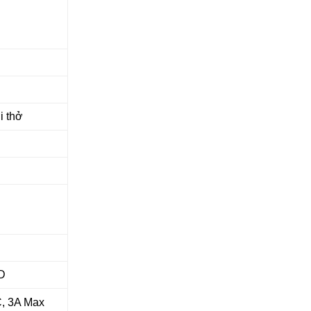
i thở
D
, 3A Max