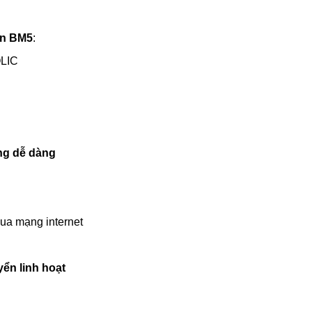
ân BM5
:
OLIC
ng dễ dàng
ua mạng internet
ển linh hoạt