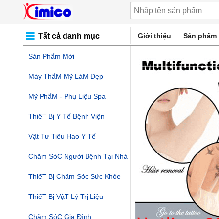
Tất cả danh mục
Giới thiệu
Sản phẩm
Sản Phẩm Mới
Máy ThẩM Mỹ LàM Đẹp
Mỹ PhẩM - Phụ Liệu Spa
ThiêT Bị Y Tế Bệnh Viện
Vật Tư Tiêu Hao Y Tế
Chăm SóC Người Bệnh Tại Nhà
ThiếT Bị Chăm Sóc Sức Khỏe
ThiếT Bị VậT Lý Trị Liệu
Chăm SóC Gia Đình