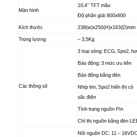
10,4’’ TFT mầu
Màn hình
Độ phân giải 800x600
Kích thước
238(w)x250(H)x163(D)mm
Trọng lượng
~ 3,5Kg
3 loại sóng: ECG, Spo2, hơ
Báo động: 3 mức ưu tiên
Báo động bằng đèn
Các thông số
Nhịp tim, Spo2 hiển thị có
sắc điện
Tình trạng nguồn Pin
Chỉ thị nguồn bằng đèn LE
Nối nguồn DC: 11 – 16VDC