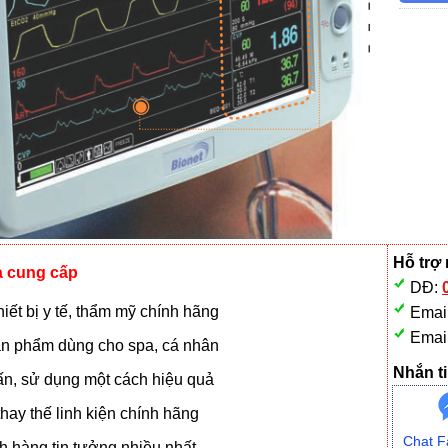
Hỗ trợ
à cung cấp
DĐ:
iết bị y tế, thẩm mỹ chính hãng
Emai
Emai
n phẩm dùng cho spa, cá nhân
Nhắn ti
vấn, sử dụng một cách hiệu quả
hay thế linh kiện chính hãng
Chat F
 hàng tin tưởng nhiều nhất