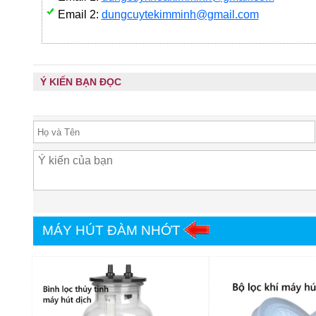
Email 2:
dungcuytekimminh@gmail.com
Ý KIẾN BẠN ĐỌC
MÁY HÚT ĐÀM NHỚT