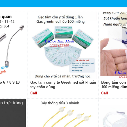
ố 6 7 8 9 10
Gạc tẩm cồn y tế Greetmed sát khuẩn
Bông tẩm cồn 
tay chân dùng
100 miếng dù
Call
Call