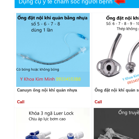
Dụng cụ y tế chăm sóc người bệnh
Canuyn ống nội khí quản nhựa
Ống đặt nội khí quản s
Call
Call