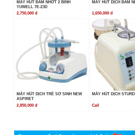
MÁY HÚT ĐÀM NHỚT 2 BÌNH
MÁY HÚT DỊCH ĐÀM N
YUWELL 7E-23D
2,750,000 đ
1,650,000 đ
MÁY HÚT DỊCH TRẺ SƠ SINH NEW
MÁY HÚT DỊCH STURD
ASPIRET
2,850,000 đ
Call