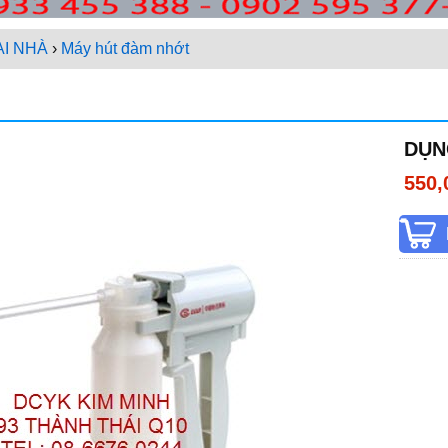
I NHÀ
›
Máy hút đàm nhớt
DỤN
550,