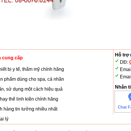
Hỗ trợ
à cung cấp
DĐ:
iết bị y tế, thẩm mỹ chính hãng
Emai
Emai
n phẩm dùng cho spa, cá nhân
Nhắn ti
vấn, sử dụng một cách hiệu quả
hay thế linh kiện chính hãng
Chat F
 hàng tin tưởng nhiều nhất
i lý