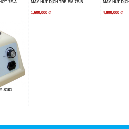
HỚT 7E-A
MÁY HÚT DỊCH TRẺ EM 7E-B
MÁY HÚT DỊCH
1,600,000 đ
4,800,000 đ
Y S101