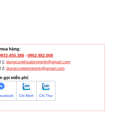
 mua hàng:
0933.455.388
-
0902.482.008
l 1:
dungcuykhoakimminh@gmail.com
l 2:
dungcuytekimminh@gmail.com
n gọi miễn phí:
acebook
Chị Minh
Chị Thư