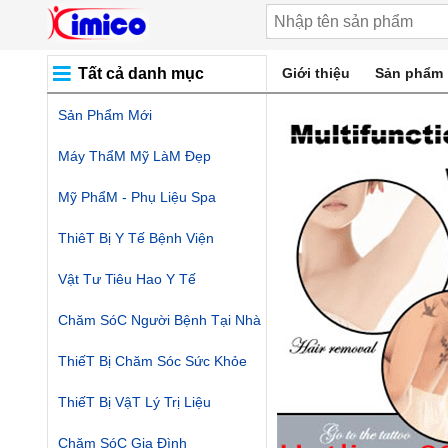
Tất cả danh mục
Giới thiệu
Sản phẩm
Sản Phẩm Mới
Máy ThẩM Mỹ LàM Đẹp
Mỹ PhẩM - Phụ Liệu Spa
ThiêT Bị Y Tế Bệnh Viện
Vật Tư Tiêu Hao Y Tế
Chăm SóC Người Bệnh Tại Nhà
ThiếT Bị Chăm Sóc Sức Khỏe
ThiếT Bị VậT Lý Trị Liệu
Chăm SóC Gia Đình