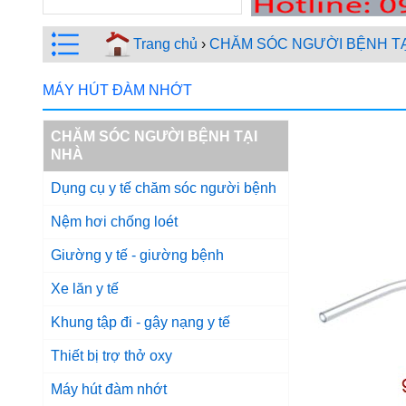
Trang chủ
›
CHĂM SÓC NGƯỜI BỆNH TẠ
MÁY HÚT ĐÀM NHỚT
CHĂM SÓC NGƯỜI BỆNH TẠI
NHÀ
Dụng cụ y tế chăm sóc người bệnh
Nệm hơi chống loét
Giường y tế - giường bệnh
Xe lăn y tế
Khung tập đi - gậy nạng y tế
Thiết bị trợ thở oxy
Máy hút đàm nhớt