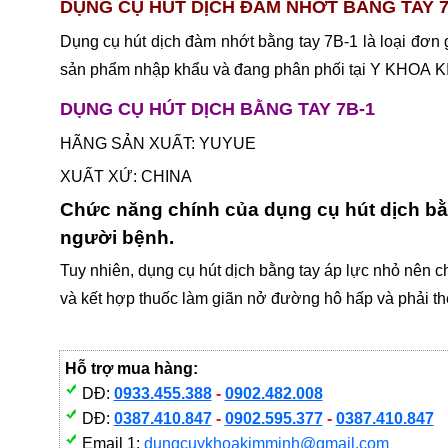
DỤNG CỤ HÚT DỊCH ĐÀM NHỚT BẰNG TAY 7B-
Dụng cụ hút dịch đàm nhớt bằng tay 7B-1 là loại đơn 
sản phẩm nhập khẩu và đang phân phối tại Y KHOA 
DỤNG CỤ HÚT DỊCH BẰNG TAY 7B-1
HÃNG SẢN XUẤT: YUYUE
XUẤT XỨ: CHINA
Chức năng chính của dụng cụ hút dịch bằng
người bệnh.
Tuy nhiên, dụng cụ hút dịch bằng tay áp lực nhỏ nên 
và kết hợp thuốc làm giãn nở đường hô hấp và phải th
Hỗ trợ mua hàng:
DĐ:
0933.455.388
-
0902.482.008
DĐ:
0387.410.847
-
0902.595.377
-
0387.410.847
Email 1:
dungcuykhoakimminh@gmail.com