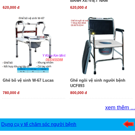
BÁNH XE-VIỆT NAM
620,000 đ
620,000 đ
Ghế bô vệ sinh W-67 Lucas
Ghế ngồi vệ sinh người bệnh
UCF893
780,000 đ
800,000 đ
xem thêm ...
Dụng cụ y tế chăm sóc người bệnh