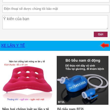
XE LĂN Y TẾ
Nệm hơi chống loét xe lăn y tế
Bô tiểu nam BT2L