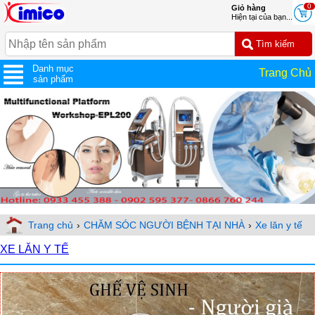
0
Giỏ hàng
Hiện tại của bạn...
Danh mục
Trang Chủ
sản phẩm
Trang chủ
›
CHĂM SÓC NGƯỜI BỆNH TẠI NHÀ
›
Xe lăn y tế
XE LĂN Y TẾ