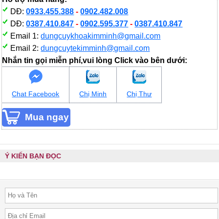
DĐ:
0933.455.388
-
0902.482.008
DĐ:
0387.410.847
-
0902.595.377
-
0387.410.847
Email 1:
dungcuykhoakimminh@gmail.com
Email 2:
dungcuytekimminh@gmail.com
Nhắn tin gọi miễn phí,vui lòng Click vào bên dưới:
Chat Facebook
Chị Minh
Chị Thư
Ý KIẾN BẠN ĐỌC