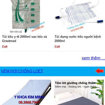
Túi tiểu y tế 2000ml van kéo xả
Túi đựng nước tiểu người bệnh
Greetmed
2000ml
Call
Call
xem thêm ...
NỆM HƠI CHỐNG LOÉT