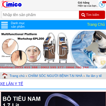
0
Giỏ hàng
Hiện tại của bạn...
Danh mục
Trang Chủ
sản phẩm
Trang chủ
›
CHĂM SÓC NGƯỜI BỆNH TẠI NHÀ
›
Xe lăn y tế
XE LĂN Y TẾ