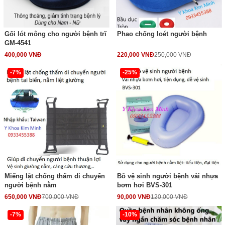
Gối lót mông cho người bệnh trĩ
Phao chống loét người bệnh
GM-4541
400,000 VNĐ
220,000 VNĐ
250,000 VNĐ
-7%
-25%
Miếng lật chống thấm di chuyển
Bô vệ sinh người bệnh vải nhựa
người bệnh nằm
bơm hơi BVS-301
650,000 VNĐ
700,000 VNĐ
90,000 VNĐ
120,000 VNĐ
-7%
-10%