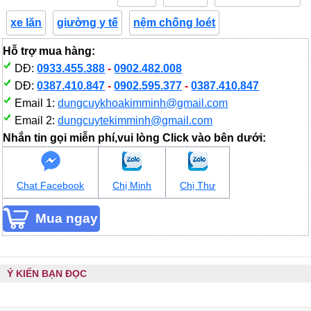
xe lăn
giường y tế
nệm chống loét
Hỗ trợ mua hàng:
DĐ:
0933.455.388
-
0902.482.008
DĐ:
0387.410.847
-
0902.595.377
-
0387.410.847
Email 1:
dungcuykhoakimminh@gmail.com
Email 2:
dungcuytekimminh@gmail.com
Nhắn tin gọi miễn phí,vui lòng Click vào bên dưới:
Chat Facebook
Chị Minh
Chị Thư
Ý KIẾN BẠN ĐỌC