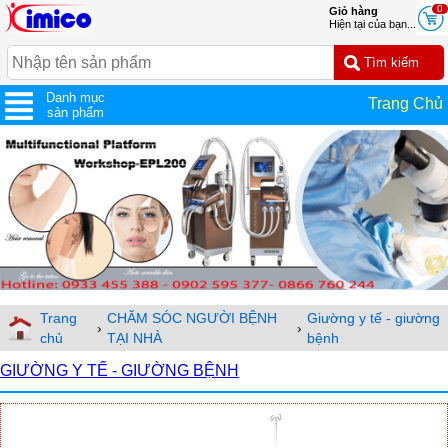
0
Giỏ hàng
Hiện tại của bạn...
Danh mục
Trang Chủ
sản phẩm
Trang
CHĂM SÓC NGƯỜI BỆNH
Giường y tế - giường
›
›
chủ
TẠI NHÀ
bệnh
GIƯỜNG Y TẾ - GIƯỜNG BỆNH