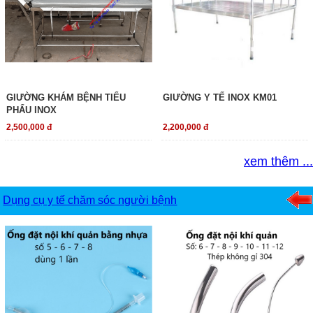
GIƯỜNG KHÁM BỆNH TIỂU
GIƯỜNG Y TẾ INOX KM01
PHẨU INOX
2,500,000 đ
2,200,000 đ
xem thêm ...
Dụng cụ y tế chăm sóc người bệnh