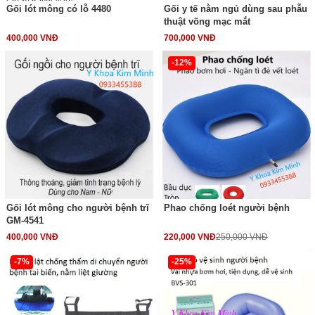
Gối lót mông có lỗ 4480
Gối y tế nằm ngủ dùng sau phẫu
thuật võng mạc mắt
400,000 VNĐ
700,000 VNĐ
-12%
Gối lót mông cho người bệnh trĩ
Phao chống loét người bệnh
GM-4541
400,000 VNĐ
220,000 VNĐ
250,000 VNĐ
-7%
-25%