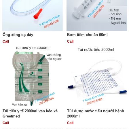
Ống xông dạ dày
Bơm tiêm cho ăn 60ml
Call
Call
Túi tiểu y tế 2000ml van kéo xả
Túi đựng nước tiểu người bệnh
Greetmed
2000ml
Call
Call