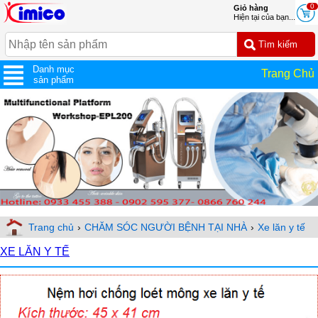
0
Giỏ hàng
Hiện tại của bạn...
Danh mục
Trang Chủ
sản phẩm
Trang chủ
›
CHĂM SÓC NGƯỜI BỆNH TẠI NHÀ
›
Xe lăn y tế
XE LĂN Y TẾ