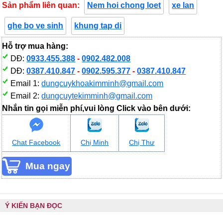
Sản phẩm liên quan:
Nem hoi chong loet
xe lan
ghe bo ve sinh
khung tap di
Hỗ trợ mua hàng:
DĐ:
0933.455.388
-
0902.482.008
DĐ:
0387.410.847
-
0902.595.377
-
0387.410.847
Email 1:
dungcuykhoakimminh@gmail.com
Email 2:
dungcuytekimminh@gmail.com
Nhắn tin gọi miễn phí,vui lòng Click vào bên dưới:
Chat Facebook
Chị Minh
Chị Thư
Ý KIẾN BẠN ĐỌC