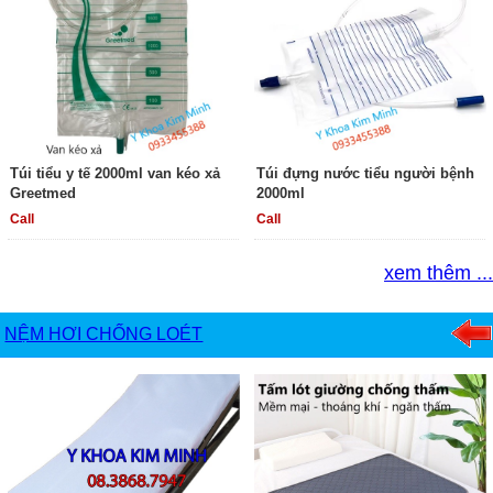
Túi tiểu y tế 2000ml van kéo xả
Túi đựng nước tiểu người bệnh
Greetmed
2000ml
Call
Call
xem thêm ...
NỆM HƠI CHỐNG LOÉT