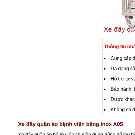
Thông tin nh
Cung cấp th
Đa dạng sả
Hỗ trợ tư 
Bảo hành, t
Được khách
Không có đạ
Xe đẩy quần áo bệnh viện bằng inox A05
Xe đẩy quần áo bệnh viện chuyên dụng dùng để thu hồi