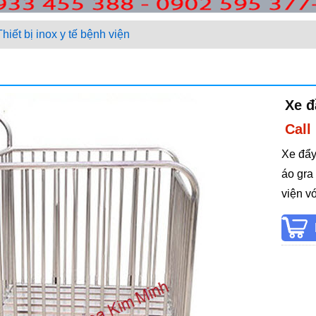
Thiết bị inox y tế bệnh viện
Xe đ
Call
Xe đẩy
áo gra
viện vớ