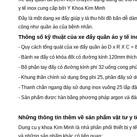
y tế inox cung cấp bởi Y Khoa Kim Minh
Đây là một dạng xe đẩy giúp y tá thu hồi đồ bẩn dễ d
cũng như quần áo của bệnh nhân.
Thông số kỹ thuật của xe đẩy quần áo y tế in
- Quy cách tổng quát của xe đẩy quần áo D x R X C =
- Bánh xe đẩy có khóa đôi có đường kính 120mm thích
- Bộ phận tay đẩy có đường kính phi 32 uống cong phù
- Khung thân chính sử dụng ống phi 25, phần đấy sử 
- Thanh chắn ngang đáy sử dụng inox vuông 25 lắp đặt 
- Sản phẩm được hàn bằng phương pháp argon và đá
Những thông tin thêm về sản phẩm vật tư y 
Dụng cụ y khoa Kim Minh là nhà phân phối thiết bị y 
và những sản phẩm khác có liên quan: