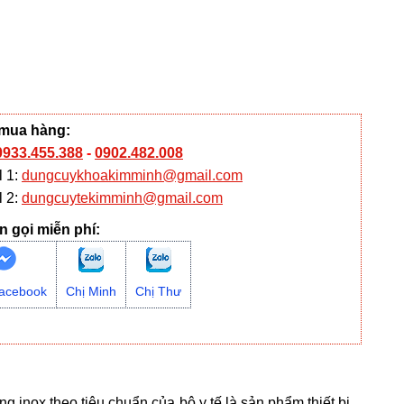
 mua hàng:
0933.455.388
-
0902.482.008
l 1:
dungcuykhoakimminh@gmail.com
l 2:
dungcuytekimminh@gmail.com
n gọi miễn phí:
acebook
Chị Minh
Chị Thư
inox theo tiêu chuẩn của bộ y tế là sản phẩm thiết bị