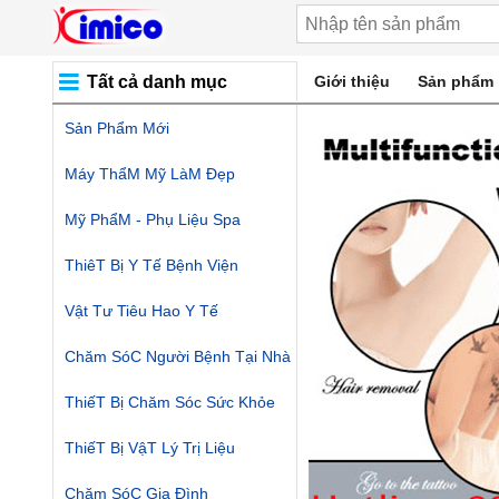
Tất cả danh mục
Giới thiệu
Sản phẩm
Sản Phẩm Mới
Máy ThẩM Mỹ LàM Đẹp
Mỹ PhẩM - Phụ Liệu Spa
ThiêT Bị Y Tế Bệnh Viện
Vật Tư Tiêu Hao Y Tế
Chăm SóC Người Bệnh Tại Nhà
ThiếT Bị Chăm Sóc Sức Khỏe
ThiếT Bị VậT Lý Trị Liệu
Chăm SóC Gia Đình