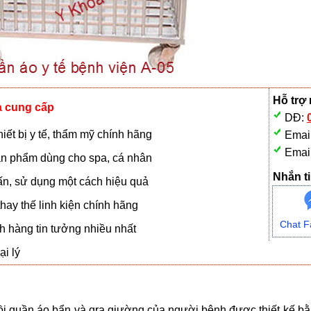
Hỗ trợ
à cung cấp
DĐ:
iết bị y tế, thẩm mỹ chính hãng
Emai
Emai
n phẩm dùng cho spa, cá nhân
Nhắn ti
vấn, sử dụng một cách hiệu quả
hay thế linh kiện chính hãng
Chat F
 hàng tin tưởng nhiều nhất
i lý
 quần áo bẩn và gra giường của người bệnh được thiết kế bằng 