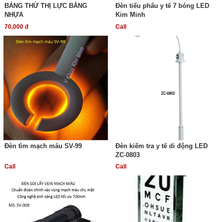
BẢNG THỬ THỊ LỰC BẰNG
Đèn tiểu phẩu y tế 7 bóng LED
NHỰA
Kim Minh
70,000 đ
Call
Đèn tìm mạch máu SV-99
Đèn kiểm tra y tế di động LED
ZC-0803
Call
Call