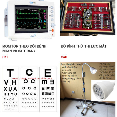
MONITOR THEO DÕI BỆNH
BỘ KÍNH THỬ THỊ LỰC MẮT
NHÂN BIONET BM-3
Call
Call