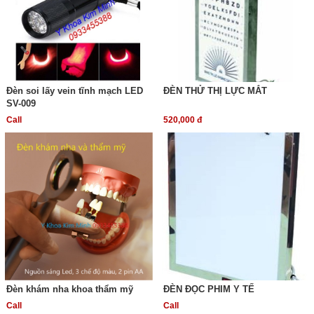
Đèn soi lấy vein tĩnh mạch LED
ĐÈN THỬ THỊ LỰC MẮT
SV-009
Call
520,000 đ
Đèn khám nha khoa thẩm mỹ
ĐÈN ĐỌC PHIM Y TẾ
Call
Call