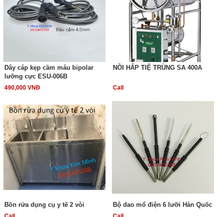
Dây cáp kẹp cầm máu bipolar
NỒI HẤP TIỆ TRÙNG SA 400A
lưỡng cực ESU-006B
490,000 VNĐ
Call
Bồn rửa dụng cụ y tế 2 vòi
Bộ dao mổ điện 6 lưỡi Hàn Quốc
Call
Call