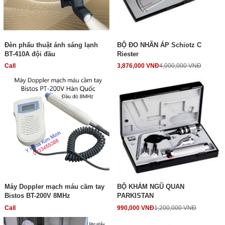
Đèn phẩu thuật ánh sáng lạnh
BỘ ĐO NHÃN ÁP Schiotz C
BT-410A đội đầu
Riester
Call
3,876,000 VNĐ
4,000,000 VNĐ
Máy Doppler mạch máu cầm tay
BỘ KHÁM NGŨ QUAN
Bistos BT-200V 8MHz
PARKISTAN
Call
990,000 VNĐ
1,200,000 VNĐ