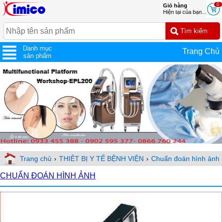
0
Giỏ hàng
Hiện tại của bạn...
Danh mục
Trang Chủ
sản phẩm
Trang chủ
›
THIÊT BỊ Y TẾ BỆNH VIỆN
›
Chuẩn đoán hình ảnh
CHUẨN ĐOÁN HÌNH ẢNH