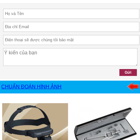
CHUẨN ĐOÁN HÌNH ẢNH