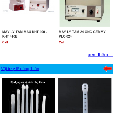
MÁY LY TÂM MÁU KHT 400 -
MÁY LY TÂM 24 ỐNG GEMMY
KHT 410E
PLC-024
Call
Call
xem thêm ...
Vật tư y tế dùng 1 lần