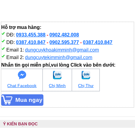
Hỗ trợ mua hàng:
DĐ:
0933.455.388
-
0902.482.008
DĐ:
0387.410.847
-
0902.595.377
-
0387.410.847
Email 1:
dungcuykhoakimminh@gmail.com
Email 2:
dungcuytekimminh@gmail.com
Nhắn tin gọi miễn phí,vui lòng Click vào bên dưới:
Chat Facebook
Chị Minh
Chị Thư
Ý KIẾN BẠN ĐỌC