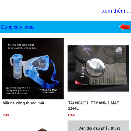
xem thêm ...
Dụng cụ y khoa
Mặt nạ xông thuốc mắt
TAI NGHE LITTMANN 1 MẶT
2144L
Call
Call