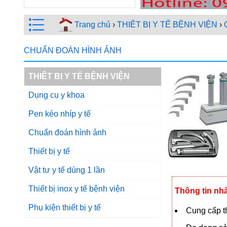
Trang chủ
›
THIÊT BỊ Y TẾ BỆNH VIỆN
›
CHUẨN ĐOÁN HÌNH ẢNH
THIÊT BỊ Y TẾ BỆNH VIỆN
Dụng cụ y khoa
Pen kéo nhíp y tế
Chuẩn đoán hình ảnh
Thiết bị y tế
Vật tư y tế dùng 1 lần
Thiết bị inox y tế bệnh viện
Thông tin nh
Phụ kiện thiết bị y tế
Cung cấp th