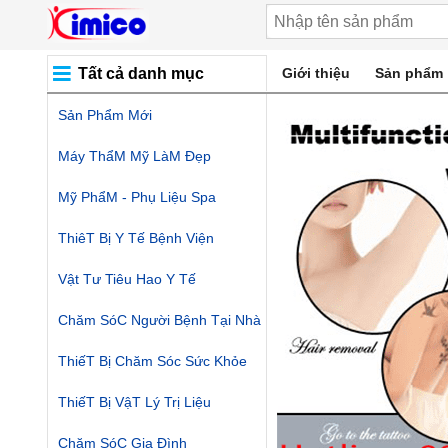
Tất cả danh mục
Giới thiệu
Sản phẩm
Sản Phẩm Mới
Máy ThẩM Mỹ LàM Đẹp
Mỹ PhẩM - Phụ Liệu Spa
ThiêT Bị Y Tế Bệnh Viện
Vật Tư Tiêu Hao Y Tế
Chăm SóC Người Bệnh Tại Nhà
ThiếT Bị Chăm Sóc Sức Khỏe
ThiếT Bị VậT Lý Trị Liệu
Chăm SóC Gia Đình