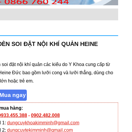
ĐÈN SOI ĐẶT NỘI KHÍ QUẢN HEINE
 soi đặt nội khí quản các kiểu do Y Khoa cung cấp từ
eine Đức bao gồm lưỡi cong và lưỡi thẳng, dùng cho
lớn hoặc trẻ em.
 mua hàng:
0933.455.388
-
0902.482.008
l 1:
dungcuykhoakimminh@gmail.com
l 2:
dungcuytekimminh@gmail.com