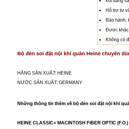
Đa dạng sả
Hỗ trợ tư 
Bảo hành, t
Được khách
Không có đạ
Bộ đèn soi đặt nội khí quản Heine chuyên d
HÃNG SẢN XUẤT: HEINE
NƯỚC SẢN XUẤT: GERMANY
Những thông tin thêm về bộ đèn soi đặt nội khí qu
HEINE CLASSIC+ MACINTOSH FIBER OPTIC (F.O.