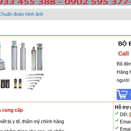
Chuẩn đoán hình ảnh
BỘ 
Call
Bộ đèn
Hãng H
người 
Hỗ trợ
à cung cấp
DĐ:
iết bị y tế, thẩm mỹ chính hãng
Emai
Emai