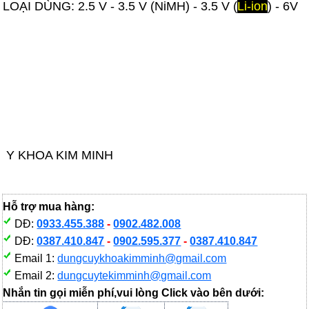
LOẠI DÙNG: 2.5 V - 3.5 V (NiMH) - 3.5 V (
Li-ion
) - 6V
Y KHOA KIM MINH
Hỗ trợ mua hàng:
DĐ:
0933.455.388
-
0902.482.008
DĐ:
0387.410.847
-
0902.595.377
-
0387.410.847
Email 1:
dungcuykhoakimminh@gmail.com
Email 2:
dungcuytekimminh@gmail.com
Nhắn tin gọi miễn phí,vui lòng Click vào bên dưới: