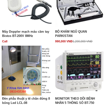
Máy Doppler mạch máu cầm tay
BỘ KHÁM NGŨ QUAN
Bistos BT-200V 8MHz
PARKISTAN
Call
990,000 VNĐ
1,200,000 VNĐ
Đèn phẫu thuật y tế chân đứng 8
MONITOR THEO DÕI BỆNH
bóng Led LCL-08
NHÂN 5 THÔNG SỐ BT-750