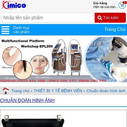
0
Giỏ hàng
Hiện tại của bạn...
Danh mục
Trang Chủ
sản phẩm
Trang chủ
›
THIÊT BỊ Y TẾ BỆNH VIỆN
›
Chuẩn đoán hình ảnh
CHUẨN ĐOÁN HÌNH ẢNH