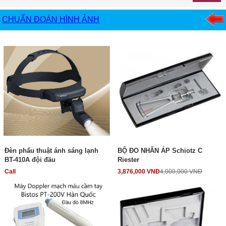
CHUẨN ĐOÁN HÌNH ẢNH
Đèn phẩu thuật ánh sáng lạnh
BỘ ĐO NHÃN ÁP Schiotz C
BT-410A đội đầu
Riester
Call
3,876,000 VNĐ
4,000,000 VNĐ