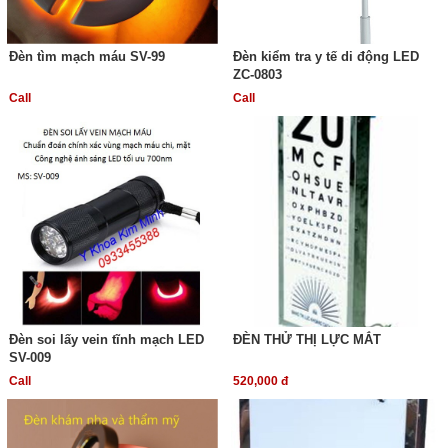
Đèn tìm mạch máu SV-99
Đèn kiểm tra y tế di động LED
ZC-0803
Call
Call
Đèn soi lấy vein tĩnh mạch LED
ĐÈN THỬ THỊ LỰC MẮT
SV-009
Call
520,000 đ