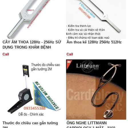
CÂY ÂM THOA 128Hz - 256Hz SỬ
Âm thoa kế 128Hz 256Hz 512Hz
DỤNG TRONG KHÁM BỆNH
Call
Call
Thước đo chiều cao gắn tường
ỐNG NGHE LITTMANN