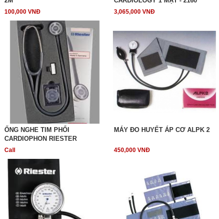
2M
CARDIOLOGY 1 MẶT - 2160
100,000 VNĐ
3,065,000 VNĐ
ỐNG NGHE TIM PHỔI
MÁY ĐO HUYẾT ÁP CƠ ALPK 2
CARDIOPHON RIESTER
Call
450,000 VNĐ