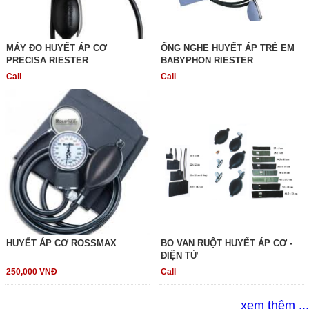
MÁY ĐO HUYẾT ÁP CƠ
ỐNG NGHE HUYẾT ÁP TRẺ EM
PRECISA RIESTER
BABYPHON RIESTER
Call
Call
HUYẾT ÁP CƠ ROSSMAX
BO VAN RUỘT HUYẾT ÁP CƠ -
ĐIỆN TỬ
250,000 VNĐ
Call
xem thêm ...