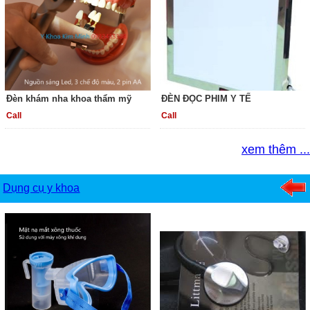
Đèn khám nha khoa thẩm mỹ
ĐÈN ĐỌC PHIM Y TẾ
Call
Call
xem thêm ...
Dụng cụ y khoa