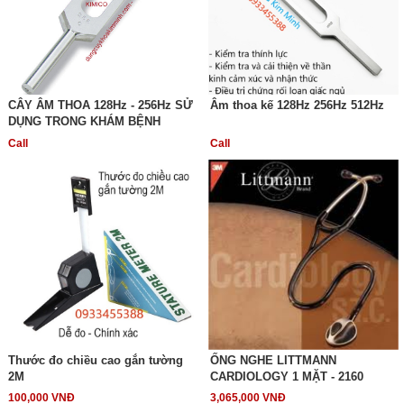
CÂY ÂM THOA 128Hz - 256Hz SỬ
Âm thoa kế 128Hz 256Hz 512Hz
DỤNG TRONG KHÁM BỆNH
Call
Call
Thước đo chiều cao gắn tường
ỐNG NGHE LITTMANN
2M
CARDIOLOGY 1 MẶT - 2160
100,000 VNĐ
3,065,000 VNĐ