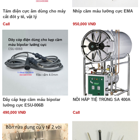
Tấm điện cực âm dùng cho máy
Nhíp cầm máu lưỡng cực EMA
cắt đốt y tế, vật lý
Call
950,000 VNĐ
Dây cáp kẹp cầm máu bipolar
NỒI HẤP TIỆ TRÙNG SA 400A
lưỡng cực ESU-006B
490,000 VNĐ
Call