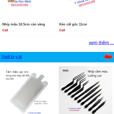
Nhíp mấu 10.5cm cán vàng
Kéo cắt góc 11cm
Call
Call
xem thêm ...
Thiết bị y tế