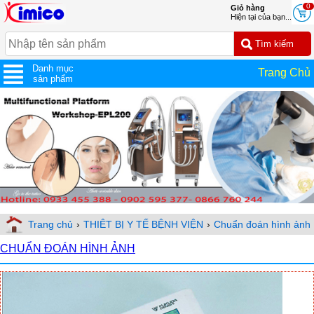
0
Giỏ hàng
Hiện tại của bạn...
Danh mục
Trang Chủ
sản phẩm
Trang chủ
›
THIÊT BỊ Y TẾ BỆNH VIỆN
›
Chuẩn đoán hình ảnh
CHUẨN ĐOÁN HÌNH ẢNH