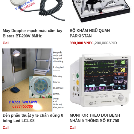
Máy Doppler mạch máu cầm tay
BỘ KHÁM NGŨ QUAN
Bistos BT-200V 8MHz
PARKISTAN
Call
990,000 VNĐ
1,200,000 VNĐ
Đèn phẫu thuật y tế chân đứng 8
MONITOR THEO DÕI BỆNH
bóng Led LCL-08
NHÂN 5 THÔNG SỐ BT-750
Call
Call