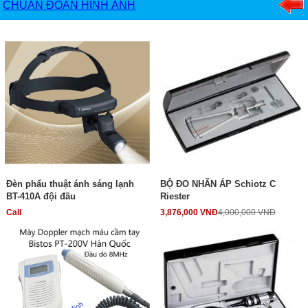
CHUẨN ĐOÁN HÌNH ẢNH
Đèn phẩu thuật ánh sáng lạnh
BỘ ĐO NHÃN ÁP Schiotz C
BT-410A đội đầu
Riester
Call
3,876,000 VNĐ
4,000,000 VNĐ