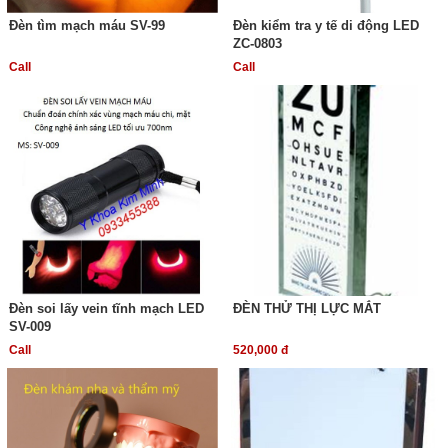
Đèn tìm mạch máu SV-99
Đèn kiểm tra y tế di động LED
ZC-0803
Call
Call
Đèn soi lấy vein tĩnh mạch LED
ĐÈN THỬ THỊ LỰC MẮT
SV-009
Call
520,000 đ