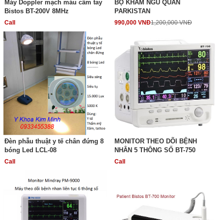
Máy Doppler mạch máu cầm tay
BỘ KHÁM NGŨ QUAN
Bistos BT-200V 8MHz
PARKISTAN
Call
990,000 VNĐ
1,200,000 VNĐ
Đèn phẫu thuật y tế chân đứng 8
MONITOR THEO DÕI BỆNH
bóng Led LCL-08
NHÂN 5 THÔNG SỐ BT-750
Call
Call