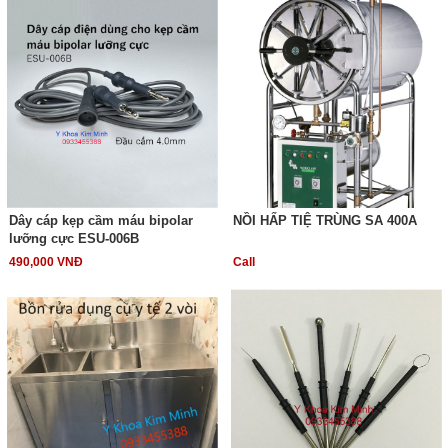
Dây cáp kẹp cầm máu bipolar
NỒI HẤP TIỆ TRÙNG SA 400A
lưỡng cực ESU-006B
490,000 VNĐ
Call