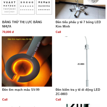
BẢNG THỬ THỊ LỰC BẰNG
Đèn tiểu phẩu y tế 7 bóng LED
NHỰA
Kim Minh
70,000 đ
Call
Đèn tìm mạch máu SV-99
Đèn kiểm tra y tế di động LED
ZC-0803
Call
Call