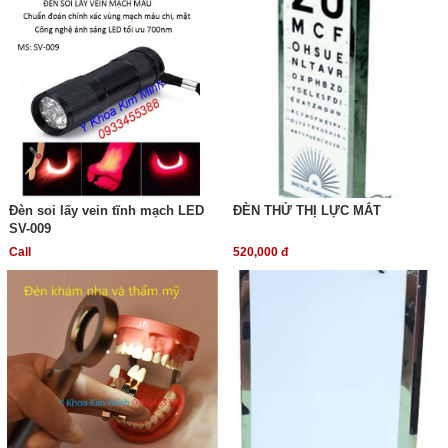
Đèn soi lấy vein tĩnh mạch LED
ĐÈN THỬ THỊ LỰC MẮT
SV-009
Call
520,000 đ