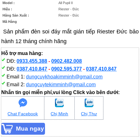
Model :
All Pupil II
Hiệu :
Riester - Đức
Hãng Sản Xuất :
Riester - Đức
Mã Hàng
Sản phẩm đèn soi đáy mắt gián tiếp Riester Đức bảo
hành 12 tháng chính hãng
Hỗ trợ mua hàng:
DĐ:
0933.455.388
-
0902.482.008
DĐ:
0387.410.847
-
0902.595.377
-
0387.410.847
Email 1:
dungcuykhoakimminh@gmail.com
Email 2:
dungcuytekimminh@gmail.com
Nhắn tin gọi miễn phí,vui lòng Click vào bên dưới:
Chat Facebook
Chị Minh
Chị Thư