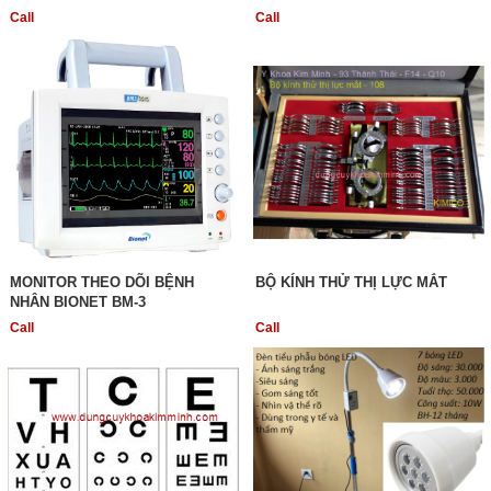
Call
Call
MONITOR THEO DÕI BỆNH
BỘ KÍNH THỬ THỊ LỰC MẮT
NHÂN BIONET BM-3
Call
Call