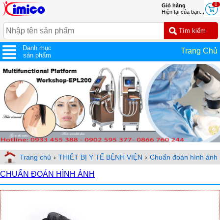
0
Giỏ hàng
Hiện tại của bạn...
Danh mục
Trang Chủ
sản phẩm
Trang chủ
›
THIÊT BỊ Y TẾ BỆNH VIỆN
›
Chuẩn đoán hình ảnh
CHUẨN ĐOÁN HÌNH ẢNH