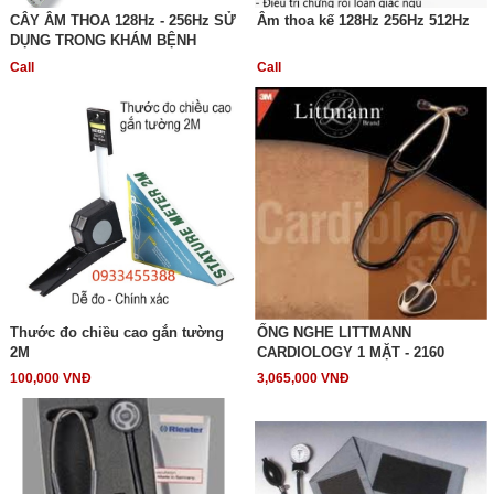
CÂY ÂM THOA 128Hz - 256Hz SỬ
Âm thoa kế 128Hz 256Hz 512Hz
DỤNG TRONG KHÁM BỆNH
Call
Call
Thước đo chiều cao gắn tường
ỐNG NGHE LITTMANN
2M
CARDIOLOGY 1 MẶT - 2160
100,000 VNĐ
3,065,000 VNĐ