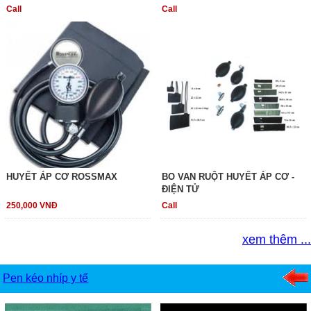
Call
Call
HUYẾT ÁP CƠ ROSSMAX
BO VAN RUỘT HUYẾT ÁP CƠ -
ĐIỆN TỬ
250,000 VNĐ
Call
xem thêm ...
Pen kéo nhíp y tế