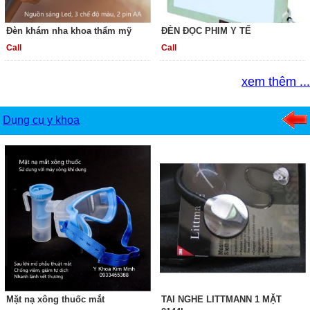
Đèn khám nha khoa thẩm mỹ
ĐÈN ĐỌC PHIM Y TẾ
Call
Call
xem thêm ...
Dụng cụ y khoa
Mặt nạ xông thuốc mắt
TAI NGHE LITTMANN 1 MẶT