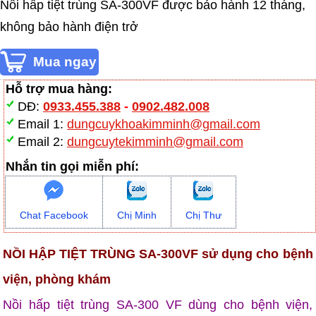
Nồi hấp tiệt trùng SA-300VF được bảo hành 12 tháng,
không bảo hành điện trở
Hỗ trợ mua hàng:
DĐ:
0933.455.388
-
0902.482.008
Email 1:
dungcuykhoakimminh@gmail.com
Email 2:
dungcuytekimminh@gmail.com
Nhắn tin gọi miễn phí:
Chat Facebook
Chị Minh
Chị Thư
NỒI HẬP TIỆT TRÙNG SA-300VF sử dụng cho bệnh
viện, phòng khám
Nồi hấp tiệt trùng SA-300 VF dùng cho bệnh viện,