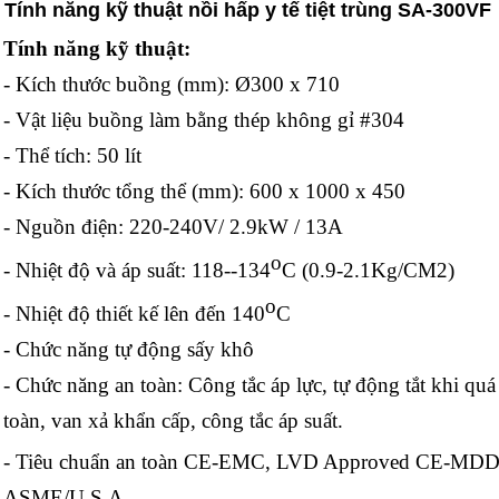
Tính năng kỹ thuật nồi hấp y tế tiệt trùng SA-300VF
Tính năng kỹ thuật:
- Kích thước buồng (mm): Ø300 x
710
- Vật liệu buồng làm bằng thép
không gỉ #
304
- Thể tích:
5
0 lít
- Kích thước tổng thể (mm): 600 x
100
0 x
45
0
- Nguồn điện: 220-240V/ 2.
9
kW / 1
3
A
o
- Nhiệt độ và áp suất: 118--134
C (0.9-2.1Kg/CM2)
o
- Nhiệt độ thiết kế lên đến 140
C
- Chức năng tự động sấy khô
- Chức năng an toàn:
Công tắc áp lực,
tự động tắt khi quá
toàn, van xả khẩn cấp, công tắc áp suất.
- Tiêu chuẩn an toàn CE-EMC, LVD Approved CE-MDD đ
ASME/U.S.A