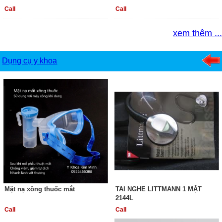
Call
Call
xem thêm ...
Dụng cụ y khoa
Mặt nạ xông thuốc mắt
TAI NGHE LITTMANN 1 MẶT
2144L
Call
Call