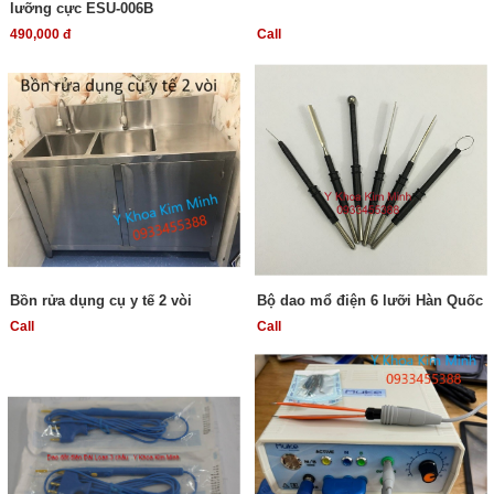
lưỡng cực ESU-006B
490,000 đ
Call
Bồn rửa dụng cụ y tế 2 vòi
Bộ dao mổ điện 6 lưỡi Hàn Quốc
Call
Call