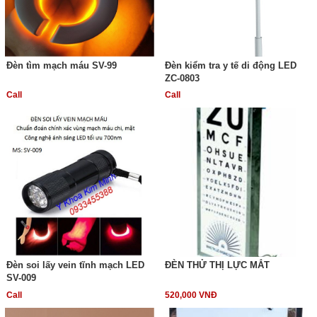
Đèn tìm mạch máu SV-99
Đèn kiểm tra y tế di động LED
ZC-0803
Call
Call
Đèn soi lấy vein tĩnh mạch LED
ĐÈN THỬ THỊ LỰC MẮT
SV-009
Call
520,000 VNĐ