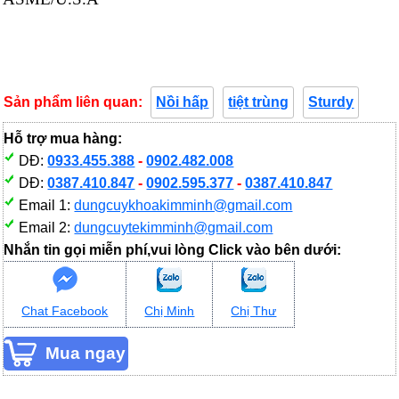
Sản phẩm liên quan:
Nồi hấp
tiệt trùng
Sturdy
Hỗ trợ mua hàng:
DĐ:
0933.455.388
-
0902.482.008
DĐ:
0387.410.847
-
0902.595.377
-
0387.410.847
Email 1:
dungcuykhoakimminh@gmail.com
Email 2:
dungcuytekimminh@gmail.com
Nhắn tin gọi miễn phí,vui lòng Click vào bên dưới:
Chat Facebook
Chị Minh
Chị Thư