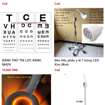
Call
Call
BẢNG THỬ THỊ LỰC BẰNG
Đèn tiểu phẩu y tế 7 bóng LED
NHỰA
Kim Minh
70,000 VNĐ
Call