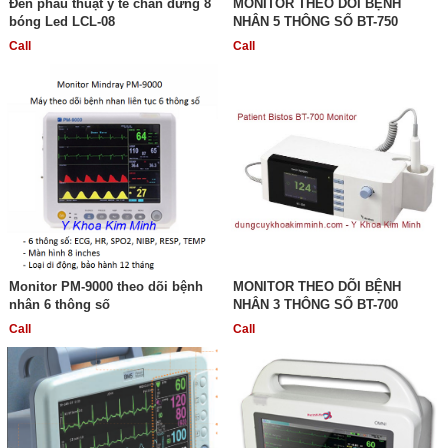
Đèn phẫu thuật y tế chân đứng 8
MONITOR THEO DÕI BỆNH
bóng Led LCL-08
NHÂN 5 THÔNG SỐ BT-750
Call
Call
Monitor PM-9000 theo dõi bệnh
MONITOR THEO DÕI BỆNH
nhân 6 thông số
NHÂN 3 THÔNG SỐ BT-700
Call
Call