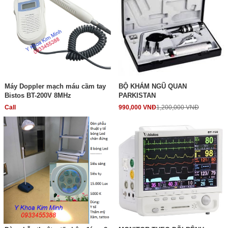
Máy Doppler mạch máu cầm tay
BỘ KHÁM NGŨ QUAN
Bistos BT-200V 8MHz
PARKISTAN
Call
990,000 VNĐ
1,200,000 VNĐ