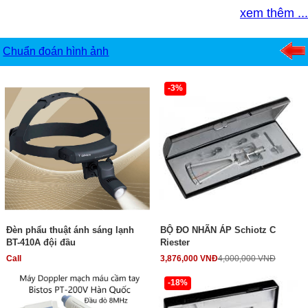
xem thêm ...
Chuẩn đoán hình ảnh
-3%
Đèn phẩu thuật ánh sáng lạnh
BỘ ĐO NHÃN ÁP Schiotz C
BT-410A đội đầu
Riester
Call
3,876,000 VNĐ
4,000,000 VNĐ
-18%