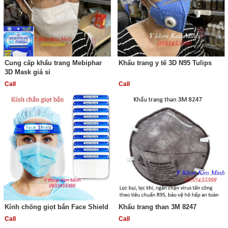
Cung cấp khẩu trang Mebiphar
Khẩu trang y tế 3D N95 Tulips
3D Mask giá sỉ
Call
Call
Kính chống giọt bắn Face Shield
Khẩu trang than 3M 8247
Call
Call