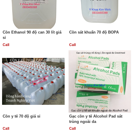
Cồn Ethanol 90 độ can 30 lít giá
Cồn sát khuẩn 70 độ BOPA
sỉ
Call
Call
Cồn y tế 70 độ giá sỉ
Gạc cồn y tế Alcohol Pad sát
trùng ngoài da
Call
Call