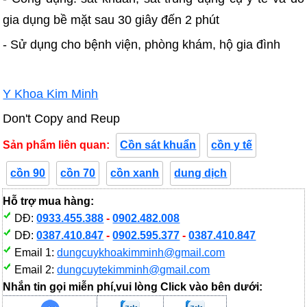
gia dụng bề mặt sau 30 giây đến 2 phút
- Sử dụng cho bệnh viện, phòng khám, hộ gia đình
Y Khoa Kim Minh
Don't Copy and Reup
Sản phẩm liên quan:
Cồn sát khuẩn
cồn y tế
cồn 90
cồn 70
cồn xanh
dung dịch
Hỗ trợ mua hàng:
DĐ:
0933.455.388
-
0902.482.008
DĐ:
0387.410.847
-
0902.595.377
-
0387.410.847
Email 1:
dungcuykhoakimminh@gmail.com
Email 2:
dungcuytekimminh@gmail.com
Nhắn tin gọi miễn phí,vui lòng Click vào bên dưới: