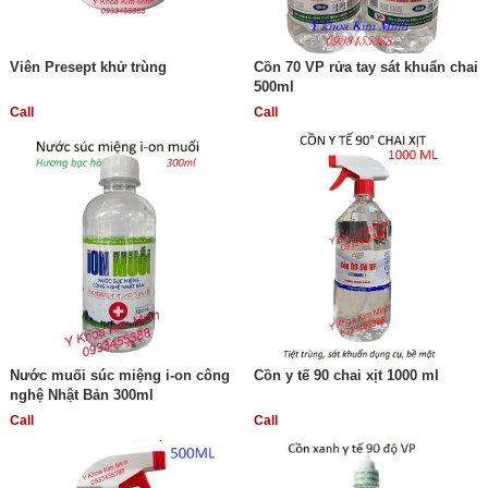
Viên Presept khử trùng
Cồn 70 VP rửa tay sát khuẩn chai
500ml
Call
Call
Nước muối súc miệng i-on công
Cồn y tế 90 chai xịt 1000 ml
nghệ Nhật Bản 300ml
Call
Call