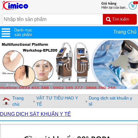
0
Giỏ hàng
Hiện tại của bạn...
Danh mục
Trang Chủ
sản phẩm
Trang
VẬT TƯ TIÊU HAO Y
Dung dịch sát khuẩn y
›
›
chủ
TẾ
tế
DUNG DỊCH SÁT KHUẨN Y TẾ