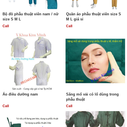
Bộ đồ phẫu thuật viên nam / nữ
Quần áo phẫu thuật viên size S
size S M L
M L giá sỉ
Call
Call
Áo điều dưỡng nam
Săng mổ vải có lổ dùng trong
phẫu thuật
Call
Call