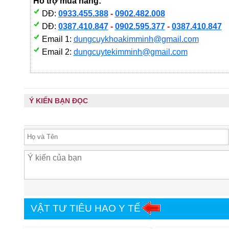
Hỗ trợ mua hàng:
DĐ:
0933.455.388
-
0902.482.008
DĐ:
0387.410.847
-
0902.595.377
-
0387.410.847
Email 1:
dungcuykhoakimminh@gmail.com
Email 2:
dungcuytekimminh@gmail.com
Ý KIẾN BẠN ĐỌC
VẬT TƯ TIÊU HAO Y TẾ