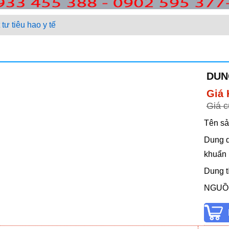
 tư tiêu hao y tế
DUN
Giá 
Giá c
Tên sả
Dung d
khuẩn
Dung t
NGUỒ