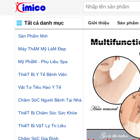
Tất cả danh mục
Giới thiệu
Sản phẩm
Sản Phẩm Mới
Máy ThẩM Mỹ LàM Đẹp
Mỹ PhẩM - Phụ Liệu Spa
ThiêT Bị Y Tế Bệnh Viện
Vật Tư Tiêu Hao Y Tế
Chăm SóC Người Bệnh Tại Nhà
ThiếT Bị Chăm Sóc Sức Khỏe
ThiếT Bị VậT Lý Trị Liệu
Chăm SóC Gia Đình