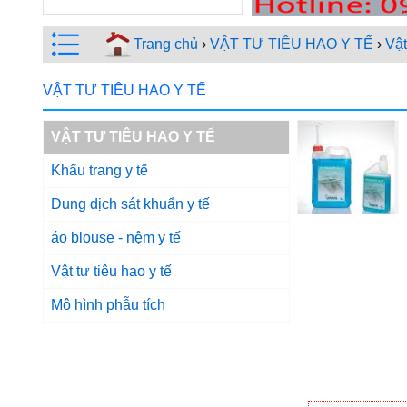
Trang chủ
›
VẬT TƯ TIÊU HAO Y TẾ
›
Vật
VẬT TƯ TIÊU HAO Y TẾ
VẬT TƯ TIÊU HAO Y TẾ
Khẩu trang y tế
Dung dịch sát khuẩn y tế
áo blouse - nệm y tế
Vật tư tiêu hao y tế
Mô hình phẫu tích