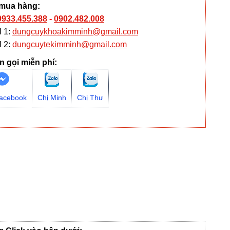
 mua hàng:
0933.455.388
-
0902.482.008
l 1:
dungcuykhoakimminh@gmail.com
l 2:
dungcuytekimminh@gmail.com
n gọi miễn phí:
acebook
Chị Minh
Chị Thư