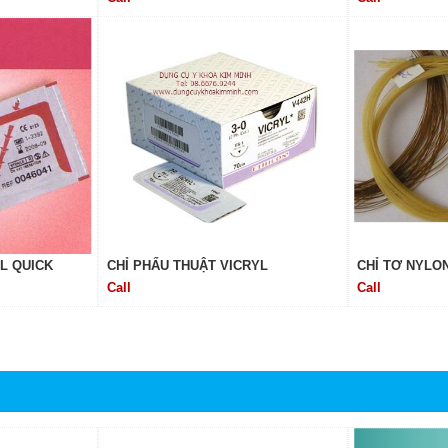
L QUICK
CHỈ PHẨU THUẬT VICRYL
CHỈ TƠ NYLO
Call
Call