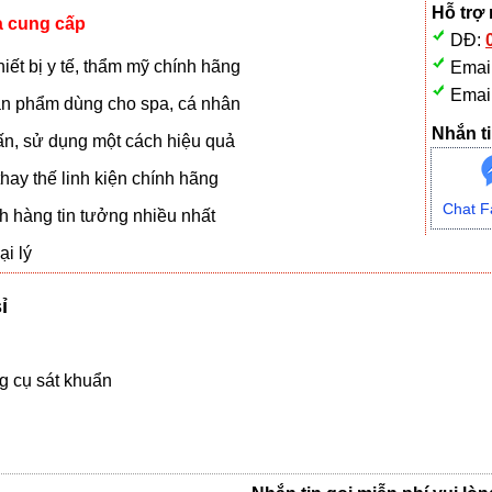
Hỗ trợ
à cung cấp
DĐ:
iết bị y tế, thẩm mỹ chính hãng
Emai
Emai
n phẩm dùng cho spa, cá nhân
Nhắn ti
vấn, sử dụng một cách hiệu quả
hay thế linh kiện chính hãng
Chat F
 hàng tin tưởng nhiều nhất
i lý
ỉ
 cụ sát khuẩn