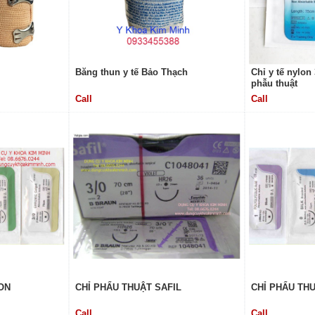
Băng thun y tế Bảo Thạch
Chỉ y tế nylon
phẫu thuật
Call
Call
ON
CHỈ PHẨU THUẬT SAFIL
CHỈ PHẨU THU
Call
Call