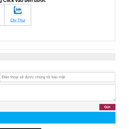
ng Click vào bên dưới:
Chị Thư