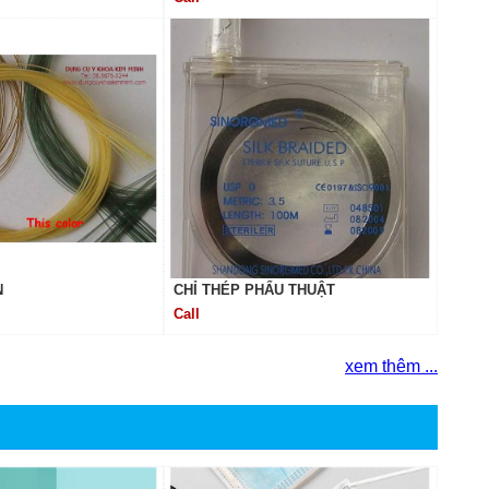
N
CHỈ THÉP PHẨU THUẬT
Call
xem thêm ...