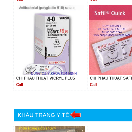
CHỈ PHẨU THUẬT VICRYL PLUS
CHỈ PHẨU THUẬT SAFI
Call
Call
KHẨU TRANG Y TẾ