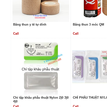
Băng thun y tế tự dính
Băng thun 3 móc QM
Call
Call
Chỉ tập khâu phẫu thuật Nylon 2)0 3)0
CHỈ PHẨU THUẬT NYL
4)0
Call
Call