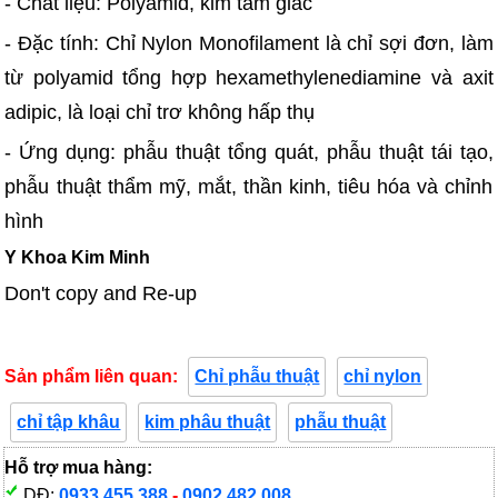
- Chất liệu: Polyamid, kim tam giác
- Đặc tính: Chỉ Nylon Monofilament là chỉ sợi đơn, làm
từ polyamid tổng hợp hexamethylenediamine và axit
adipic, là loại chỉ trơ không hấp thụ
- Ứng dụng: phẫu thuật tổng quát, phẫu thuật tái tạo,
phẫu thuật thẩm mỹ, mắt, thần kinh, tiêu hóa và chỉnh
hình
Y Khoa Kim Minh
Don't copy and Re-up
Sản phẩm liên quan:
Chỉ phẫu thuật
chỉ nylon
chỉ tập khâu
kim phâu thuật
phẫu thuật
Hỗ trợ mua hàng:
DĐ:
0933.455.388
-
0902.482.008