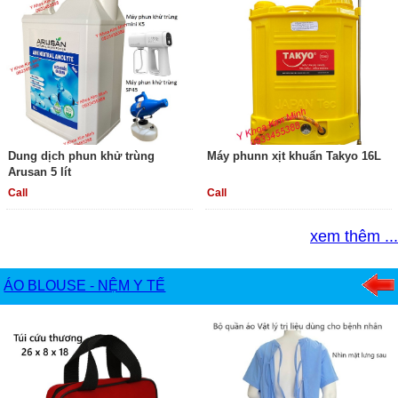
Dung dịch phun khử trùng
Máy phunn xịt khuẩn Takyo 16L
Arusan 5 lít
Call
Call
xem thêm ...
ÁO BLOUSE - NỆM Y TẾ