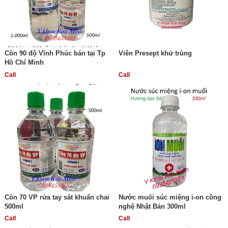
Cồn 90 độ Vĩnh Phúc bán tại Tp
Viên Presept khử trùng
Hồ Chí Minh
Call
Call
Cồn 70 VP rửa tay sát khuẩn chai
Nước muối súc miệng i-on công
500ml
nghệ Nhật Bản 300ml
Call
Call