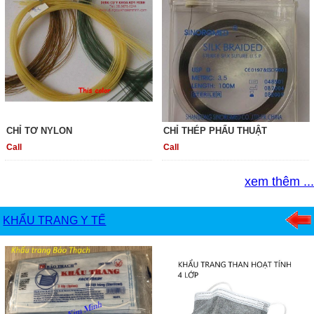
CHỈ TƠ NYLON
CHỈ THÉP PHẨU THUẬT
Call
Call
xem thêm ...
KHẨU TRANG Y TẾ