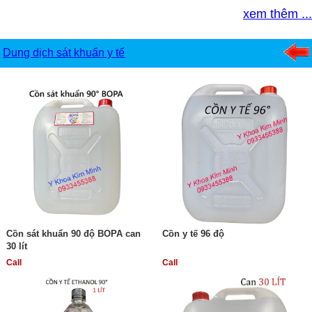
xem thêm ...
Dung dịch sát khuẩn y tế
Cồn sát khuẩn 90 độ BOPA can
Cồn y tế 96 độ
30 lít
Call
Call