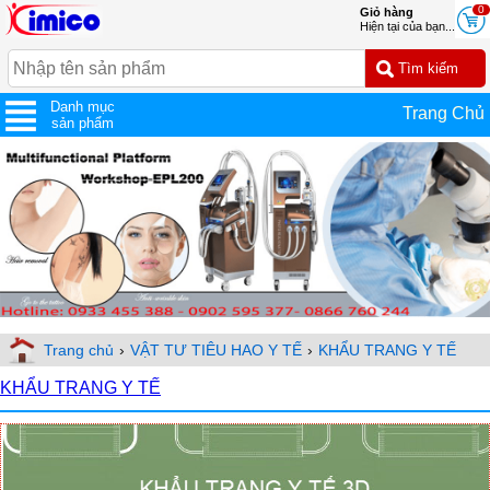
0
Giỏ hàng
Hiện tại của bạn...
Danh mục
Trang Chủ
sản phẩm
Trang chủ
›
VẬT TƯ TIÊU HAO Y TẾ
›
KHẨU TRANG Y TẾ
KHẨU TRANG Y TẾ