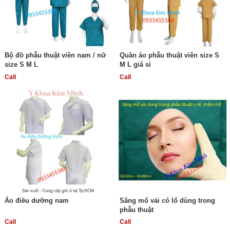
Bộ đồ phẫu thuật viên nam / nữ
Quần áo phẫu thuật viên size S
size S M L
M L giá sỉ
Call
Call
Áo điều dưỡng nam
Săng mổ vải có lổ dùng trong
phẫu thuật
Call
Call