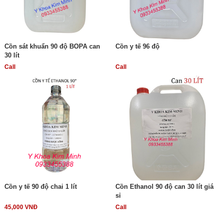
Cồn sát khuẩn 90 độ BOPA can
Cồn y tế 96 độ
30 lít
Call
Call
Cồn y tế 90 độ chai 1 lít
Cồn Ethanol 90 độ can 30 lít giá
sỉ
45,000 VNĐ
Call