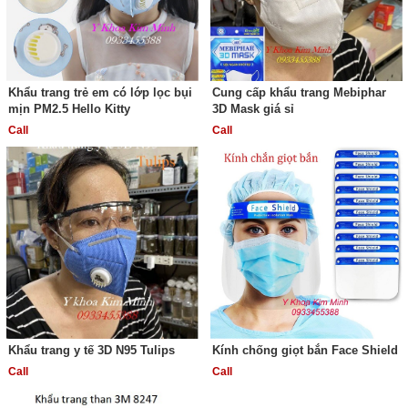
Khẩu trang trẻ em có lớp lọc bụi
Cung cấp khẩu trang Mebiphar
mịn PM2.5 Hello Kitty
3D Mask giá sỉ
Call
Call
Khẩu trang y tế 3D N95 Tulips
Kính chống giọt bắn Face Shield
Call
Call