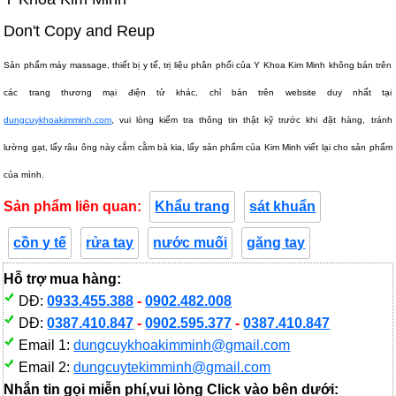
Don't Copy and Reup
Sản phẩm máy massage, thiết bị y tế, trị liệu phân phối của Y Khoa Kim Minh không bán trên
các trang thương mại điện tử khác, chỉ bán trên website duy nhất tại
dungcuykhoakimminh.com
, vui lòng kiểm tra thông tin thật kỹ trước khi đặt hàng, tránh
lường gạt, lấy râu ông này cắm cằm bà kia, lấy sản phẩm của Kim Minh viết lại cho sản phẩm
của mình.
Sản phẩm liên quan:
Khẩu trang
sát khuẩn
cồn y tế
rửa tay
nước muối
găng tay
Hỗ trợ mua hàng:
DĐ:
0933.455.388
-
0902.482.008
DĐ:
0387.410.847
-
0902.595.377
-
0387.410.847
Email 1:
dungcuykhoakimminh@gmail.com
Email 2:
dungcuytekimminh@gmail.com
Nhắn tin gọi miễn phí,vui lòng Click vào bên dưới: