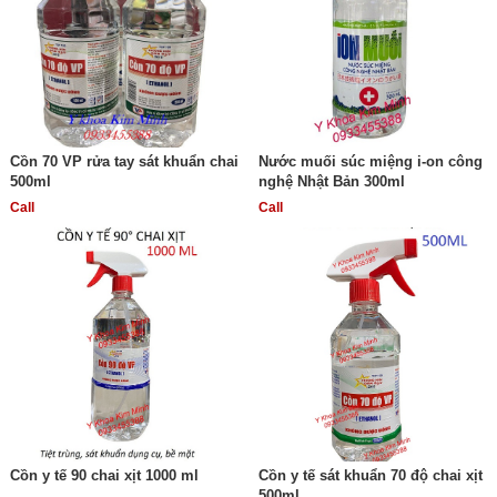
Cồn 70 VP rửa tay sát khuẩn chai
Nước muối súc miệng i-on công
500ml
nghệ Nhật Bản 300ml
Call
Call
Cồn y tế 90 chai xịt 1000 ml
Cồn y tế sát khuẩn 70 độ chai xịt
500ml