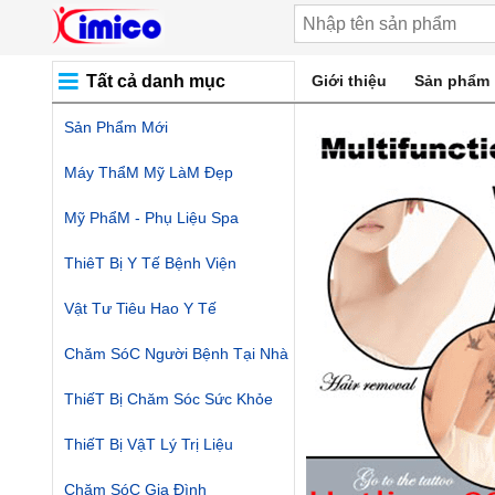
Tất cả danh mục
Giới thiệu
Sản phẩm
Sản Phẩm Mới
Máy ThẩM Mỹ LàM Đẹp
Mỹ PhẩM - Phụ Liệu Spa
ThiêT Bị Y Tế Bệnh Viện
Vật Tư Tiêu Hao Y Tế
Chăm SóC Người Bệnh Tại Nhà
ThiếT Bị Chăm Sóc Sức Khỏe
ThiếT Bị VậT Lý Trị Liệu
Chăm SóC Gia Đình