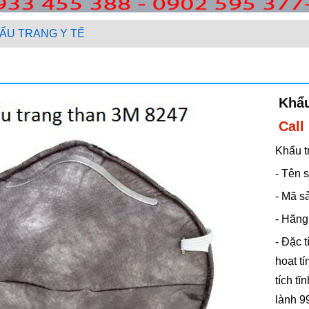
ẨU TRANG Y TẾ
Khẩu
Call
Khẩu t
- Tên 
- Mã s
- Hãng
- Đặc t
hoạt tí
tích tĩ
lành 9