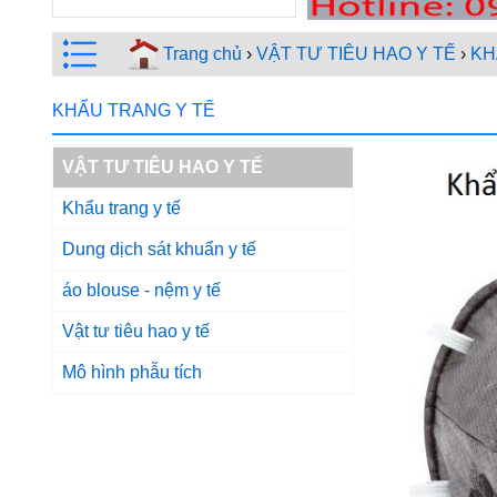
Trang chủ
›
VẬT TƯ TIÊU HAO Y TẾ
›
KH
KHẨU TRANG Y TẾ
VẬT TƯ TIÊU HAO Y TẾ
Khẩu trang y tế
Dung dịch sát khuẩn y tế
áo blouse - nệm y tế
Vật tư tiêu hao y tế
Mô hình phẫu tích