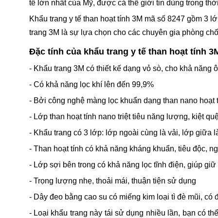
tế lớn nhất của Mỹ, được cả thế giới tin dùng trong th
Khẩu trang y tế than hoạt tính 3M mã số 8247 gồm 3 lớ
trang 3M là sự lựa chọn cho các chuyên gia phòng chốn
Đặc tính của khẩu trang y tế than hoạt tính 3
- Khẩu trang 3M có thiết kế dạng vỏ sò, cho khả năng 
- Có khả năng lọc khí lên đến 99,9%
- Bởi công nghệ màng lọc khuẩn dạng than nano hoạt 
- Lớp than hoạt tính nano triệt tiêu năng lượng, kiệt q
- Khẩu trang có 3 lớp: lớp ngoài cùng là vải, lớp giữa là
- Than hoạt tính có khả năng kháng khuẩn, tiêu độc, ng
- Lớp sợi bên trong có khả năng lọc tĩnh điện, giúp giữ 
- Trọng lượng nhẹ, thoải mái, thuận tiện sử dụng
- Dây đeo bằng cao su có miếng kim loại tì đè mũi, có
- Loại khẩu trang này tái sử dụng nhiều lần, bạn có t