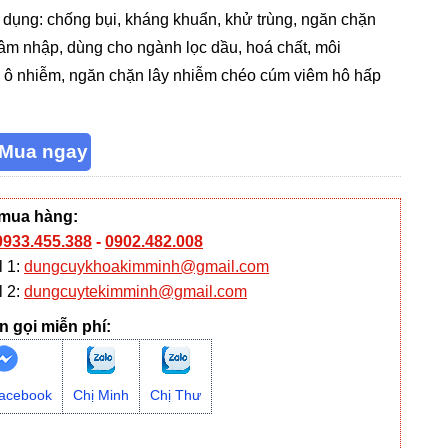
 dụng: chống bụi, kháng khuẩn, khử trùng, ngăn chặn
xâm nhập, dùng cho ngành lọc dầu, hoá chất, môi
 ô nhiễm, ngăn chặn lây nhiễm chéo cúm viêm hô hấp
 mua hàng:
0933.455.388
-
0902.482.008
l 1:
dungcuykhoakimminh@gmail.com
l 2:
dungcuytekimminh@gmail.com
n gọi miễn phí:
acebook
Chị Minh
Chị Thư