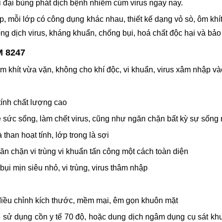
ời đại bùng phát dịch bệnh nhiễm cúm virus ngay nay.
p, mỗi lớp có công dụng khác nhau, thiết kế dạng vỏ sò, ôm khí
g dịch virus, kháng khuẩn, chống bụi, hoá chất độc hại và bảo 
M 8247
ôm khít vừa vặn, không cho khí độc, vi khuẩn, virus xâm nhập 
tính chất lượng cao
uệ sức sống, làm chết virus, cũng như ngăn chặn bất kỳ sự sống 
 than hoạt tính, lớp trong là sợi
ăn chặn vi trùng vi khuẩn tấn công một cách toàn diện
bụi mịn siêu nhỏ, vi trùng, virus thâm nhập
 điều chỉnh kích thước, mềm mại, êm gọn khuôn mặt
hể sử dụng cồn y tế 70 độ, hoặc dung dịch ngâm dụng cụ sát khu