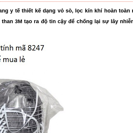
ang y tế thiết kế dạng vỏ sò, lọc kín khí hoàn toàn
 than 3M tạo ra độ tin cậy để chống lại sự lây nh