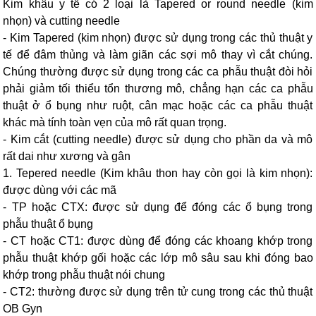
Kim khâu y tế có 2 loại là Tapered or round needle (kim
nhọn) và cutting needle
- Kim Tapered (kim nhọn) được sử dụng trong các thủ thuật y
tế để đâm thủng và làm giãn các sợi mô thay vì cắt chúng.
Chúng thường được sử dụng trong các ca phẫu thuật đòi hỏi
phải giảm tối thiểu tổn thương mô, chẳng hạn các ca phẫu
thuật ở ổ bụng như ruột, cân mạc hoặc các ca phẫu thuật
khác mà tính toàn vẹn của mô rất quan trọng.
- Kim cắt (cutting needle) được sử dụng cho phần da và mô
rất dai như xương và gân
1. Tepered needle (Kim khâu thon hay còn gọi là kim nhọn):
được dùng với các mã
- TP hoặc CTX: được sử dụng để đóng các ổ bụng trong
phẫu thuật ổ bụng
- CT hoặc CT1: được dùng để đóng các khoang khớp trong
phẫu thuật khớp gối hoặc các lớp mô sâu sau khi đóng bao
khớp trong phẫu thuật nói chung
- CT2: thường được sử dụng trên tử cung trong các thủ thuật
OB Gyn