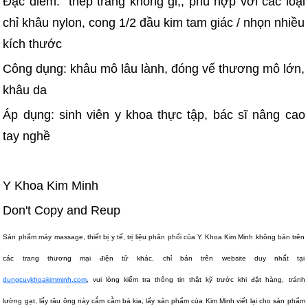
Đặc điểm: thép trắng không gỉ,, phù hợp với các loại
chỉ khâu nylon, cong 1/2 đầu kim tam giác / nhọn nhiều
kích thước
Công dụng: khâu mô lâu lành, đóng vế thương mô lớn,
khâu da
Áp dụng: sinh viên y khoa thực tập, bác sĩ nâng cao
tay nghề
Y Khoa Kim Minh
Don't Copy and Reup
Sản phẩm máy massage, thiết bị y tế, trị liệu phân phối của Y Khoa Kim Minh không bán trên
các trang thương mại điện tử khác, chỉ bán trên website duy nhất tại
dungcuykhoakimminh.com
, vui lòng kiểm tra thông tin thật kỹ trước khi đặt hàng, tránh
lường gạt, lấy râu ông này cắm cằm bà kia, lấy sản phẩm của Kim Minh viết lại cho sản phẩm