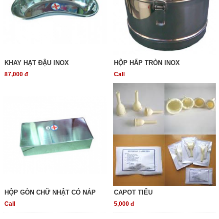
KHAY HẠT ĐẬU INOX
HỘP HẤP TRÒN INOX
87,000 đ
Call
HỘP GÒN CHỮ NHẬT CÓ NẮP
CAPOT TIỂU
Call
5,000 đ