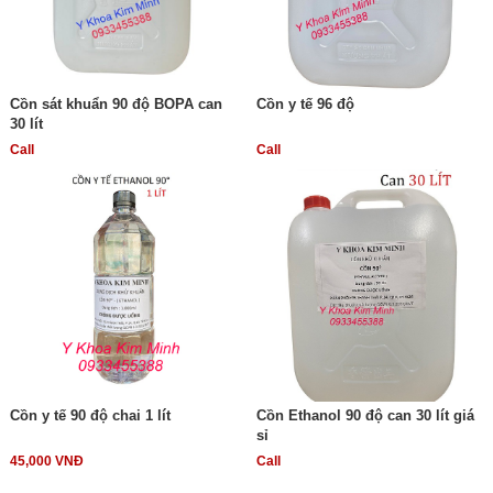
Cồn sát khuẩn 90 độ BOPA can
Cồn y tế 96 độ
30 lít
Call
Call
Cồn y tế 90 độ chai 1 lít
Cồn Ethanol 90 độ can 30 lít giá
sỉ
45,000 VNĐ
Call