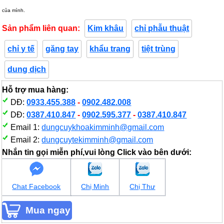
của mình.
Sản phẩm liên quan:
Kim khâu
chỉ phẫu thuật
chỉ y tế
găng tay
khẩu trang
tiệt trùng
dung dịch
Hỗ trợ mua hàng:
DĐ:
0933.455.388
-
0902.482.008
DĐ:
0387.410.847
-
0902.595.377
-
0387.410.847
Email 1:
dungcuykhoakimminh@gmail.com
Email 2:
dungcuytekimminh@gmail.com
Nhắn tin gọi miễn phí,vui lòng Click vào bên dưới:
Chat Facebook
Chị Minh
Chị Thư