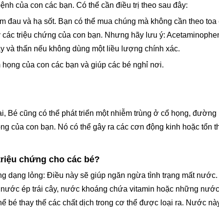
bệnh của con các bạn. Có thể cần điều trị theo sau đây:
m đau và hạ sốt. Bạn có thể mua chúng mà không cần theo toa c
ay các triệu chứng của con bạn. Nhưng hãy lưu ý: Acetaminoph
dày và thấn nếu không dùng một liều lượng chính xác.
họng của con các bạn và giúp các bé nghỉ nơi.
ai, Bé cũng có thể phát triển một nhiễm trùng ở cổ họng, đường
trong của con bạn. Nó có thể gây ra các cơn động kinh hoặc tổn
 triệu chứng cho các bé?
ng dạng lỏng: Điều này sẽ giúp ngăn ngừa tình trạng mất nước
 nước ép trái cây, nước khoáng chứa vitamin hoặc những nước t
bé thay thế các chất dịch trong cơ thể được loại ra. Nước này