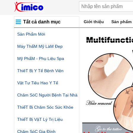
Tất cả danh mục
Giới thiệu
Sản phẩm
Sản Phẩm Mới
Máy ThẩM Mỹ LàM Đẹp
Mỹ PhẩM - Phụ Liệu Spa
ThiêT Bị Y Tế Bệnh Viện
Vật Tư Tiêu Hao Y Tế
Chăm SóC Người Bệnh Tại Nhà
ThiếT Bị Chăm Sóc Sức Khỏe
ThiếT Bị VậT Lý Trị Liệu
Chăm SóC Gia Đình