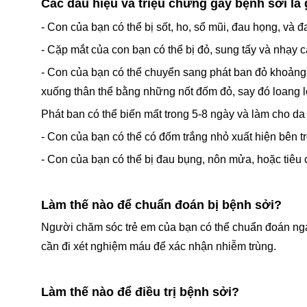
Các dấu hiệu và triệu chứng gây bệnh sởi là 
- Con của bạn có thể bị sốt, ho, sổ mũi, đau họng, và 
- Cặp mắt của con bạn có thể bị đỏ, sung tấy và nhạy 
- Con của bạn có thể chuyển sang phát ban đỏ khoảng 
xuống thân thể bằng những nốt đốm đỏ, say đó loang l
Phát ban có thể biến mất trong 5-8 ngày và làm cho da c
- Con của bạn có thể có đốm trắng nhỏ xuất hiện bên t
- Con của bạn có thể bị đau bụng, nôn mửa, hoặc tiêu 
Làm thế nào để chuẩn đoán bị bệnh sởi?
Người chăm sóc trẻ em của bạn có thể chuẩn đoán ngay
cần đi xét nghiệm máu để xác nhận nhiễm trùng.
Làm thế nào để điều trị bệnh sởi?