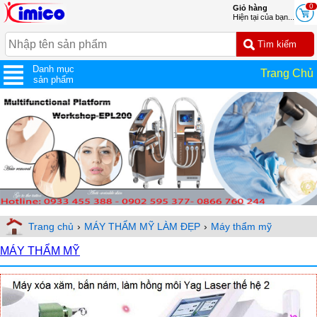
0
Giỏ hàng
Hiện tại của bạn...
Danh mục
Trang Chủ
sản phẩm
Trang chủ
›
MÁY THẨM MỸ LÀM ĐẸP
›
Máy thẩm mỹ
MÁY THẨM MỸ