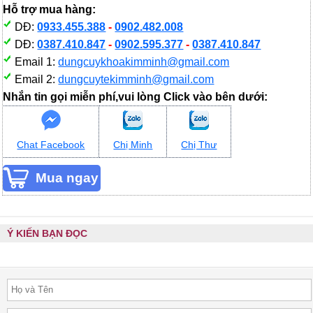
Hỗ trợ mua hàng:
DĐ:
0933.455.388
-
0902.482.008
DĐ:
0387.410.847
-
0902.595.377
-
0387.410.847
Email 1:
dungcuykhoakimminh@gmail.com
Email 2:
dungcuytekimminh@gmail.com
Nhắn tin gọi miễn phí,vui lòng Click vào bên dưới:
Chat Facebook
Chị Minh
Chị Thư
Ý KIẾN BẠN ĐỌC